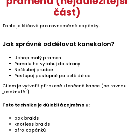
pramenů (nejdůležitější
část)
Tohle je klíčové pro rovnoměrné copánky.
Jak správně oddělovat kanekalon?
Uchop malý pramen
Pomalu ho vytahuj do strany
Neškubej prudce
Postupuj postupně po celé délce
Cílem je vytvořit přirozeně ztenčené konce (ne rovnou
„useknuté“).
Tato technika je důležitá zejména u:
box braids
knotless braids
afro copánků