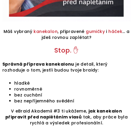
Máš vybraný
kanekalon
, připravené
gumičky
i
háček
… a
jdeš rovnou zaplétat?
Stop. ✋
Správná příprava kanekalonu
je detail, který
rozhoduje o tom, jestli budou tvoje braidy:
hladké
rovnoměrné
bez cuchání
bez nepříjemného svědění
V eBraid Akademii #3 ti ukážeme,
jak kanekalon
připravit před naplétáním vlasů
tak, aby práce byla
rychlá a výsledek profesionální.