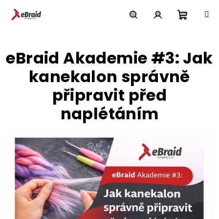
Přejít
na
obsah
Nákupn
Hledat
Přihlášení
eBraid Akademie #3: Jak
košík
kanekalon správně
připravit před
naplétáním