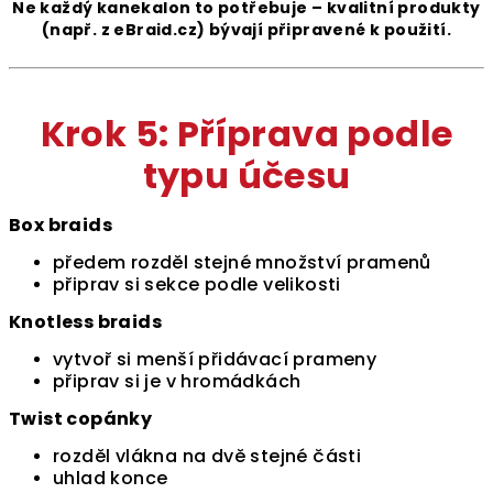
Ne každý kanekalon to potřebuje – kvalitní produkty
(např. z eBraid.cz) bývají připravené k použití.
Krok 5: Příprava podle
typu účesu
Box braids
předem rozděl stejné množství pramenů
připrav si sekce podle velikosti
Knotless braids
vytvoř si menší přidávací prameny
připrav si je v hromádkách
Twist copánky
rozděl vlákna na dvě stejné části
uhlad konce