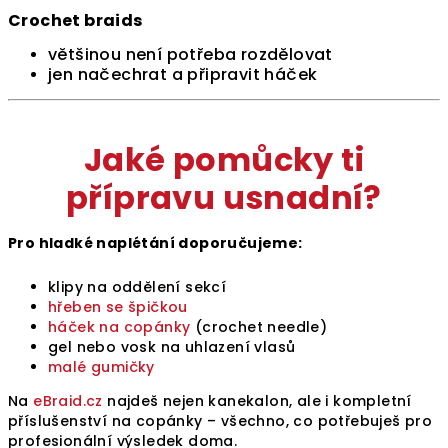
Crochet braids
většinou není potřeba rozdělovat
jen načechrat a připravit háček
Jaké pomůcky ti
přípravu usnadní?
Pro hladké naplétání doporučujeme:
klipy na oddělení sekcí
hřeben se špičkou
háček na copánky
(crochet needle)
gel nebo vosk na uhlazení vlasů
malé gumičky
Na
eBraid.cz
najdeš nejen kanekalon, ale i kompletní
příslušenství na copánky – všechno, co potřebuješ pro
profesionální výsledek doma.