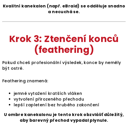
Kvalitní kanekalon (např. eBraid) se odděluje snadno
a necuchá se.
Krok 3: Ztenčení konců
(feathering)
Pokud chceš profesionální výsledek, konce by neměly
být ostré.
Feathering znamená:
jemné vytažení kratších vláken
vytvoření přirozeného přechodu
lepší zapletení bez hrubého zakončení
U ombre kanekalonu je tento krok obzvlášť důležitý,
aby barevný přechod vypadal plynule.