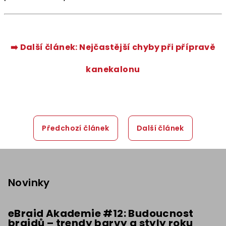
➡️ Další článek:
Nejčastější chyby při přípravě
kanekalonu
Předchozí článek
Další článek
Z
á
p
Novinky
a
t
eBraid Akademie #12: Budoucnost
braidů – trendy barvy a styly roku
í