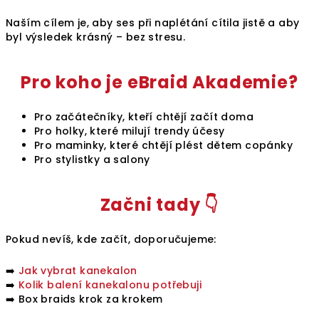
Naším cílem je, aby ses při naplétání cítila jistě a aby
byl výsledek krásný – bez stresu.
Pro koho je eBraid Akademie?
Pro začátečníky, kteří chtějí začít doma
Pro holky, které milují trendy účesy
Pro maminky, které chtějí plést dětem copánky
Pro stylistky a salony
Začni tady 👇
Pokud nevíš, kde začít, doporučujeme:
➡️
Jak vybrat kanekalon
➡️
Kolik balení kanekalonu potřebuji
➡️ Box braids krok za krokem