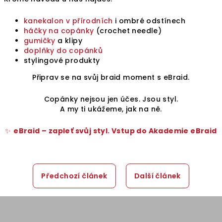
kanekalon v přírodních
i ombré odstínech
háčky na copánky
(crochet needle)
gumičky
a klipy
doplňky do copánků
stylingové produkty
Připrav se na svůj braid moment s eBraid.
Copánky nejsou jen účes. Jsou styl.
A my ti ukážeme, jak na ně.
✨
eBraid – zapleť svůj styl. Vstup do Akademie eBraid
Předchozí článek
Další článek
Z
á