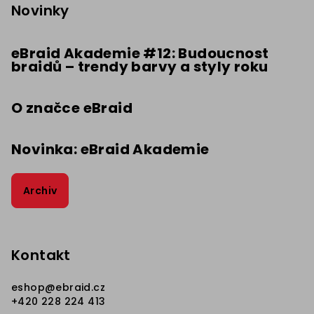
p
Novinky
a
t
eBraid Akademie #12: Budoucnost
braidů – trendy barvy a styly roku
í
O značce eBraid
Novinka: eBraid Akademie
Archiv
Kontakt
eshop
@
ebraid.cz
+420 228 224 413