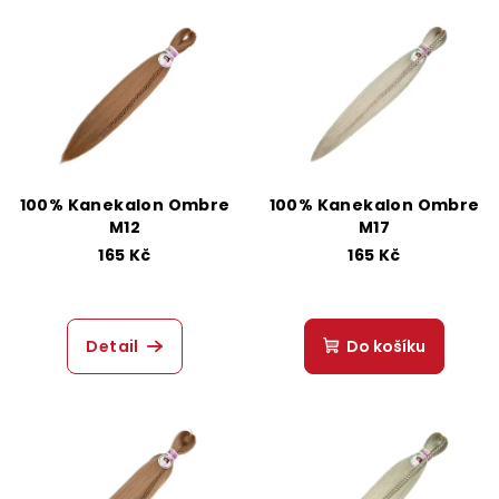
V
o
ý
d
p
u
i
k
s
t
p
ů
r
100% Kanekalon Ombre
100% Kanekalon Ombre
o
M12
M17
d
165 Kč
165 Kč
u
k
Detail
Do košíku
t
ů