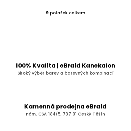
9
položek celkem
O
v
l
á
d
a
c
í
100% Kvalita | eBraid Kanekalon
p
Široký výběr barev a barevných kombinací
r
v
k
y
v
Kamenná prodejna eBraid
ý
nám. ČSA 184/5, 737 01 Český Těšín
p
i
s