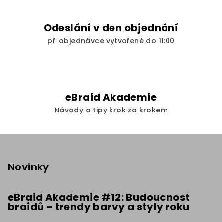
u
Odeslání v den objednání
při objednávce vytvořené do 11:00
eBraid Akademie
Návody a tipy krok za krokem
Z
á
p
Novinky
a
t
eBraid Akademie #12: Budoucnost
braidů – trendy barvy a styly roku
í