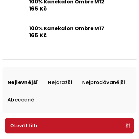
100% Kanekalon Ombre M12
165 Kč
100% Kanekalon Ombre M17
165 Kč
Ř
a
Nejlevnější
Nejdražší
Nejprodávanější
z
e
Abecedně
n
í
p
Otevřít filtr
r