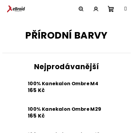
Přejít
na
obsah
Nákupn
Hledat
Přihlášení
PŘÍRODNÍ BARVY
košík
Nejprodávanější
100% Kanekalon Ombre M4
165 Kč
100% Kanekalon Ombre M29
165 Kč