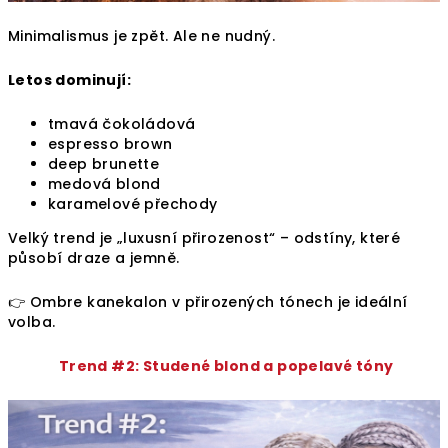
Minimalismus je zpět. Ale ne nudný.
Letos dominují:
tmavá čokoládová
espresso brown
deep brunette
medová blond
karamelové přechody
Velký trend je „luxusní přirozenost“ – odstíny, které
působí draze a jemně.
👉 Ombre kanekalon v přirozených tónech je ideální
volba.
Trend #2: Studené blond a popelavé tóny