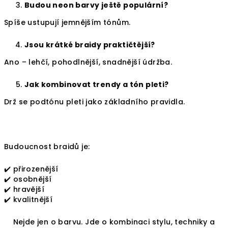
Budou neon barvy ještě populární?
Spíše ustupují jemnějším tónům.
Jsou krátké braidy praktičtější?
Ano – lehčí, pohodlnější, snadnější údržba.
Jak kombinovat trendy a tón pleti?
Drž se podtónu pleti jako základního pravidla.
Budoucnost braidů je:
✔️ přirozenější
✔️ osobnější
✔️ hravější
✔️ kvalitnější
Nejde jen o barvu. Jde o kombinaci stylu, techniky a