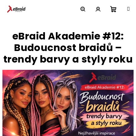
Přejít
na
obsah
Nákupn
Hledat
Přihlášení
eBraid Akademie #12:
košík
Budoucnost braidů –
trendy barvy a styly roku