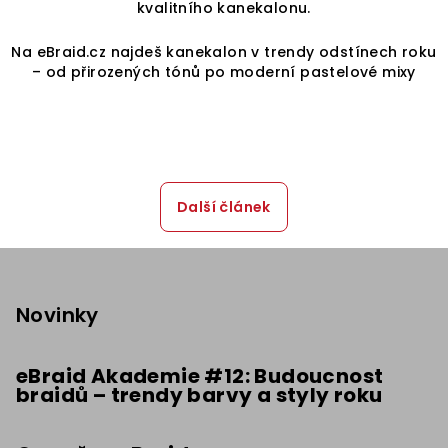
kvalitního kanekalonu.
Na eBraid.cz najdeš kanekalon v trendy odstínech roku
– od přirozených tónů po moderní pastelové mixy
Další článek
Z
á
p
Novinky
a
t
eBraid Akademie #12: Budoucnost
braidů – trendy barvy a styly roku
í