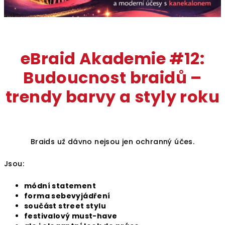
eBraid Akademie #12:
Budoucnost braidů –
trendy barvy a styly roku
Braids už dávno nejsou jen ochranný účes.
Jsou:
módní statement
forma sebevyjádření
součást street stylu
festivalový must-have