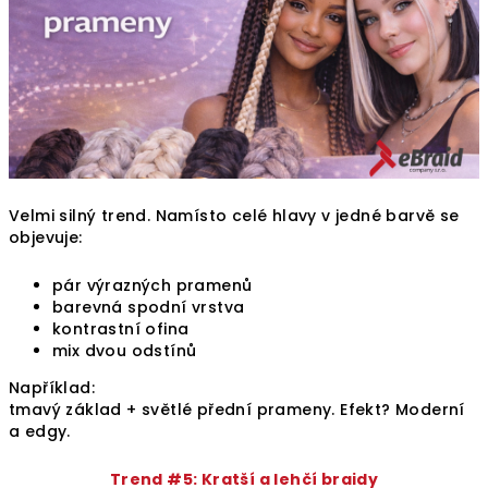
Velmi silný trend. Namísto celé hlavy v jedné barvě se
objevuje:
pár výrazných pramenů
barevná spodní vrstva
kontrastní ofina
mix dvou odstínů
Například:
tmavý základ + světlé přední prameny. Efekt? Moderní
a edgy.
Trend #5: Kratší a lehčí braidy