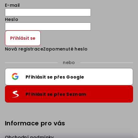
E-mail
Heslo
Přihlásit se
Nová registrace
Zapomenuté heslo
nebo
Přihlásit se přes Google
Přihlásit se přes Seznam
Informace pro vás
Sleva 5% na první nákup
.
Přihlaste se k našim novinkám
a získejte slevu.
Obchodní podmínky