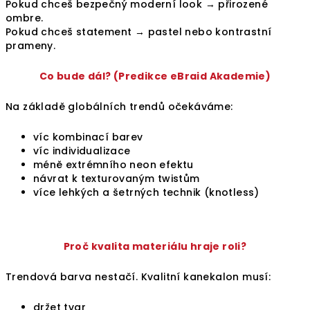
Pokud chceš bezpečný moderní look → přirozené
ombre.
Pokud chceš statement → pastel nebo kontrastní
prameny.
Co bude dál? (Predikce eBraid Akademie)
Na základě globálních trendů očekáváme:
víc kombinací barev
víc individualizace
méně extrémního neon efektu
návrat k texturovaným twistům
více lehkých a šetrných technik (knotless)
Proč kvalita materiálu hraje roli?
Trendová barva nestačí. Kvalitní kanekalon musí:
držet tvar