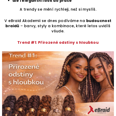
ale i elegantní look do práce
A trendy se mění rychleji, než si myslíš.
V eBraid Akademii se dnes podíváme na
budoucnost
braidů
– barvy, styly a kombinace, které letos uvidíš
všude.
Trend #1: Přirozené odstíny s hloubkou