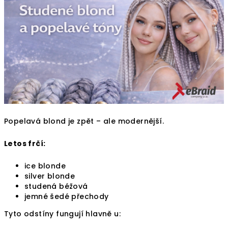
Popelavá blond je zpět – ale modernější.
Letos frčí:
ice blonde
silver blonde
studená béžová
jemné šedé přechody
Tyto odstíny fungují hlavně u: