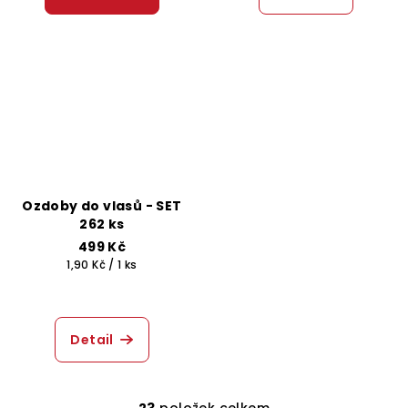
Ozdoby do vlasů - SET
262 ks
499 Kč
Měrná
1,90 Kč / 1 ks
cena:
Detail
23
položek celkem