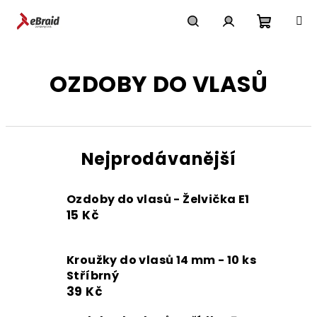
Přejít
na
obsah
Nákupn
Hledat
Přihlášení
OZDOBY DO VLASŮ
košík
Nejprodávanější
Ozdoby do vlasů - Želvička E1
15 Kč
Kroužky do vlasů 14 mm - 10 ks
Stříbrný
39 Kč