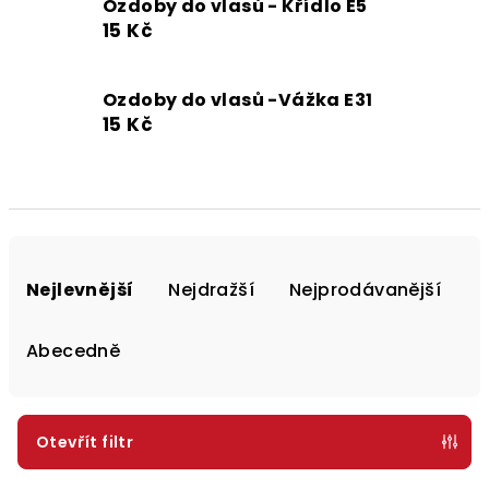
Ozdoby do vlasů - Křídlo E5
15 Kč
Ozdoby do vlasů -Vážka E31
15 Kč
Ř
a
Nejlevnější
Nejdražší
Nejprodávanější
z
e
Abecedně
n
í
p
Otevřít filtr
r