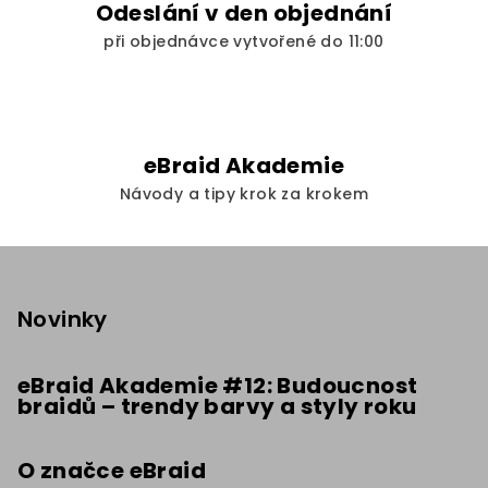
Odeslání v den objednání
při objednávce vytvořené do 11:00
eBraid Akademie
Návody a tipy krok za krokem
Z
á
p
Novinky
a
t
eBraid Akademie #12: Budoucnost
braidů – trendy barvy a styly roku
í
O značce eBraid