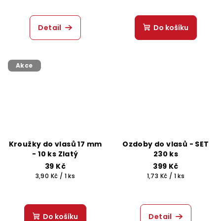
Detail
Do košíku
Akce
Kroužky do vlasů 17 mm
Ozdoby do vlasů - SET
- 10 ks Zlatý
230 ks
39 Kč
399 Kč
Měrná
Měrná
3,90 Kč / 1 ks
1,73 Kč / 1 ks
cena:
cena:
Do košíku
Detail