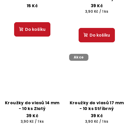
15 Kč
39 Kč
Měrná
3,90 Kč / 1 ks
cena:
Do košíku
Do košíku
Akce
Kroužky do vlasů 14 mm
Kroužky do vlasů 17 mm
- 10 ks Zlatý
- 10 ks Stříbrný
39 Kč
39 Kč
Měrná
Měrná
3,90 Kč / 1 ks
3,90 Kč / 1 ks
cena:
cena: