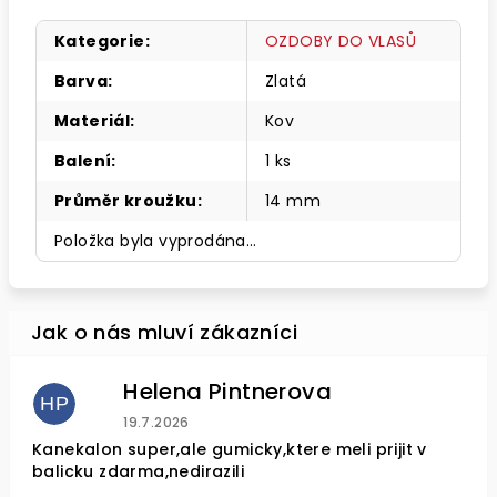
Kategorie
:
OZDOBY DO VLASŮ
Barva
:
Zlatá
Materiál
:
Kov
Balení
:
1 ks
Průměr kroužku
:
14 mm
Položka byla vyprodána…
Helena Pintnerova
HP
Hodnocení obchodu je 4 z 5 hvězdiček.
19.7.2026
Kanekalon super,ale gumicky,ktere meli prijit v
balicku zdarma,nedirazili