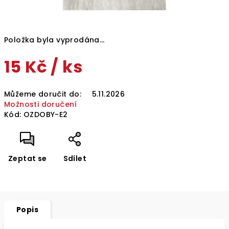
Položka byla vyprodána…
15 Kč
/ ks
Měrná
Můžeme doručit do:
5.11.2026
cena:
Možnosti doručení
Kód:
OZDOBY-E2
Zeptat se
Sdílet
Popis