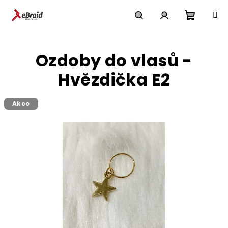
Přejít
na
obsah
Nákupn
Hledat
Přihlášení
Ozdoby do vlasů -
košík
Hvězdička E2
Akce