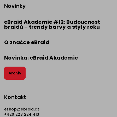
p
Novinky
a
t
eBraid Akademie #12: Budoucnost
braidů – trendy barvy a styly roku
í
O značce eBraid
Novinka: eBraid Akademie
Archiv
Kontakt
eshop
@
ebraid.cz
+420 228 224 413