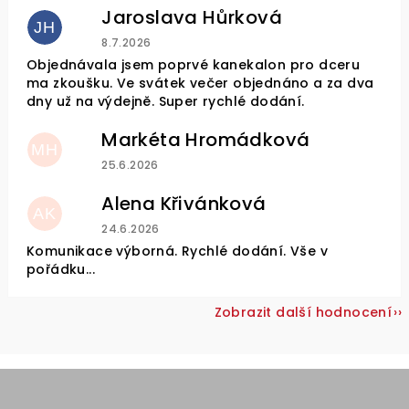
Jaroslava Hůrková
JH
Hodnocení obchodu je 5 z 5 hvězdiček.
8.7.2026
Objednávala jsem poprvé kanekalon pro dceru
ma zkoušku. Ve svátek večer objednáno a za dva
dny už na výdejně. Super rychlé dodání.
Markéta Hromádková
MH
Hodnocení obchodu je 5 z 5 hvězdiček.
25.6.2026
Alena Křivánková
AK
Hodnocení obchodu je 5 z 5 hvězdiček.
24.6.2026
Komunikace výborná. Rychlé dodání. Vše v
pořádku...
Zobrazit další hodnocení
Z
á