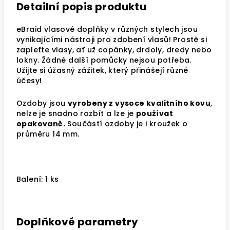
Detailní popis produktu
eBraid vlasové doplňky v různých stylech jsou
vynikajícími nástroji pro zdobení vlasů! Prostě si
zapleťte vlasy, ať už copánky, drdoly, dredy nebo
lokny. Žádné další pomůcky nejsou potřeba.
Užijte si úžasný zážitek, který přinášejí různé
účesy!
Ozdoby jsou
vyrobeny z vysoce kvalitního kovu
,
nelze je snadno rozbít a lze je
používat
opakovaně.
Součástí ozdoby je i kroužek o
průměru 14 mm.
Balení: 1 ks
Doplňkové parametry