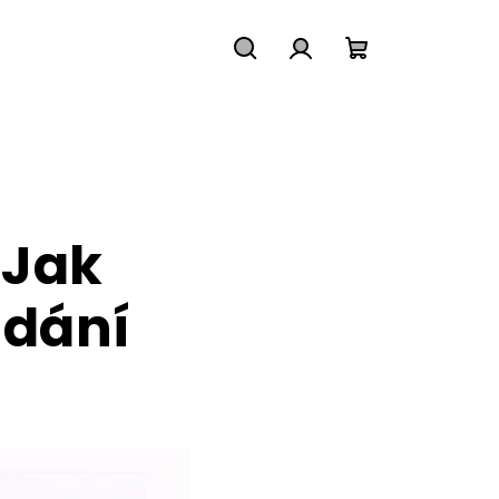
Hledat
Přihlášení
Nákupní
košík
 Jak
ndání