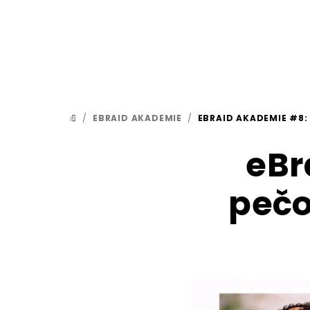
Přejít
na
obsah
/
EBRAID AKADEMIE
/
EBRAID AKADEMIE #8:
DOMŮ
eBr
pečo