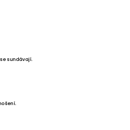
e se k našemu
ru a
sleva 5 %
nákup
je Vaše.
 se sundávají.
e a získat slevu
vá adresa je u nás
nošení.
bezpečí.
acování osobních
údajů