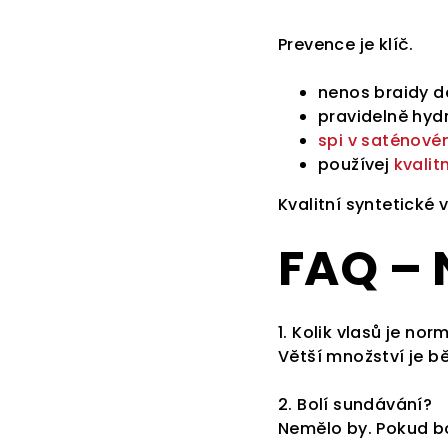
Prevence je klíč.
nenos braidy d
pravidelně hyd
spi v saténové
používej
kvalit
Kvalitní syntetické 
FAQ – 
1. Kolik vlasů je no
Větší množství je b
2. Bolí sundávání?
Nemělo by. Pokud bol