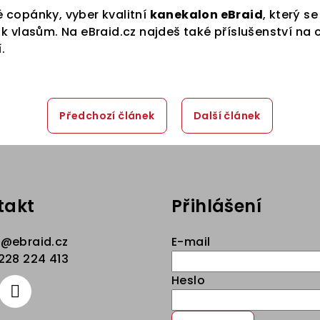
 copánky, vyber kvalitní
kanekalon eBraid
, který s
k vlasům. Na eBraid.cz najdeš také příslušenství na c
.
Předchozí článek
Další článek
takt
Přihlášení
p
@
ebraid.cz
E-mail
228 224 413
Heslo