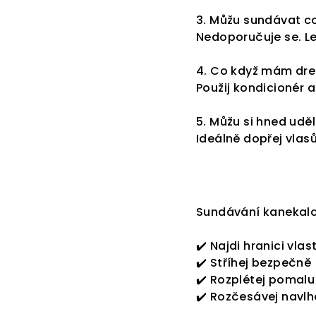
3. Můžu sundávat c
Nedoporučuje se. Le
4. Co když mám dred
Použij kondicionér a
5. Můžu si hned udě
Ideálně dopřej vlas
Sundávání kanekalo
✔️ Najdi hranici vlas
✔️ Stříhej bezpečně
✔️ Rozplétej pomalu
✔️ Rozčesávej navlh