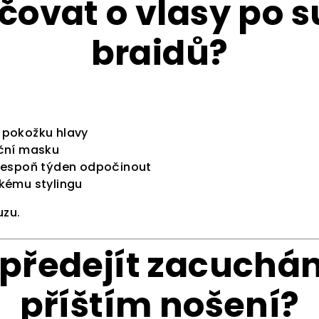
čovat o vlasy po 
braidů?
 pokožku hlavy
ční masku
lespoň týden odpočinout
kému stylingu
uzu.
předejít zacuchán
SLE
příštím nošení?