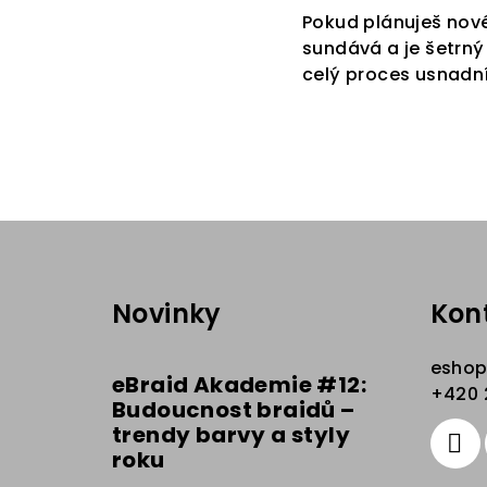
Pokud plánuješ nové
sundává a je šetrný 
celý proces usnadní
Z
á
Novinky
Kon
p
a
esho
eBraid Akademie #12:
t
+420 
Budoucnost braidů –
trendy barvy a styly
í
roku