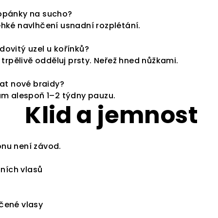
opánky na sucho?
hké navlhčení usnadní rozplétání.
ovitý uzel u kořínků?
 trpělivě odděluj prsty. Neřež hned nůžkami.
lat nové braidy?
ům alespoň 1–2 týdny pauzu.
Klid a jemnost
nu není závod.
tních vlasů
čené vlasy