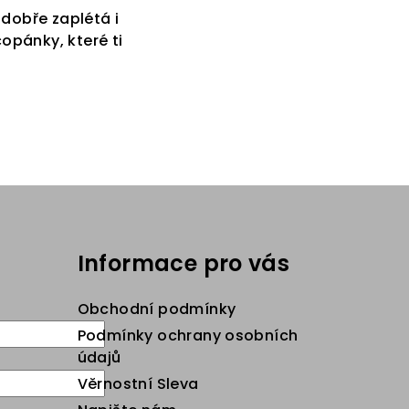
e dobře zaplétá i
opánky, které ti
Informace pro vás
Obchodní podmínky
Podmínky ochrany osobních
údajů
Věrnostní Sleva