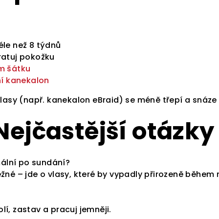
Přihlast
éle než 8 týdnů
newslette
ratuj pokožku
m šátku
ní kanekalon
na první 
vlasy (např. kanekalon eBraid) se méně třepí a snáze
Nejčastější otázky
Přihlásit s
rmální po sundání?
Vaše e-mailo
ěžné – jde o vlasy, které by vypadly přirozeně během 
v 
Zásady zpr
í, zastav a pracuj jemněji.