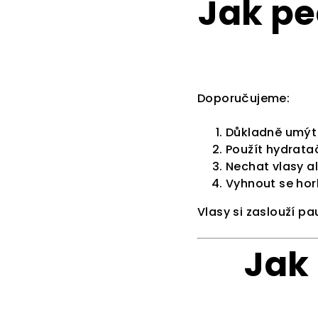
Jak pe
Doporučujeme:
Důkladně umýt
Použít hydrata
Nechat vlasy a
Vyhnout se hor
Vlasy si zaslouží pa
Jak 