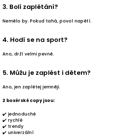
3. Bolí zaplétání?
Nemělo by. Pokud tahá, povol napětí.
4. Hodí se na sport?
Ano, drží velmi pevně.
5. Můžu je zaplést i dětem?
Ano, jen zaplétej jemněji.
2 boxérské copy jsou:
✔️ jednoduché
✔️ rychlé
✔️ trendy
✔️ univerzální