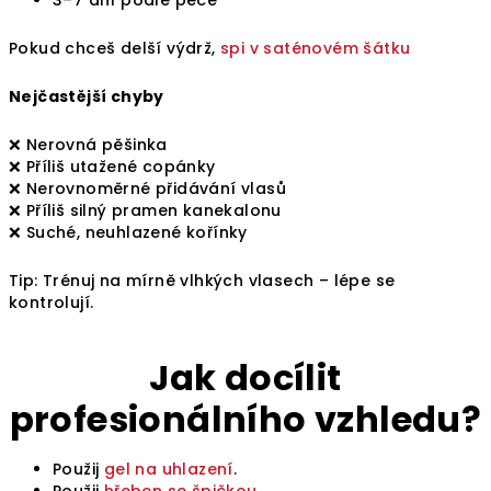
3–7 dní podle péče
Pokud chceš delší výdrž,
spi v saténovém šátku
Nejčastější chyby
❌ Nerovná pěšinka
❌ Příliš utažené copánky
❌ Nerovnoměrné přidávání vlasů
❌ Příliš silný pramen kanekalonu
❌ Suché, neuhlazené kořínky
Tip: Trénuj na mírně vlhkých vlasech – lépe se
kontrolují.
Jak docílit
profesionálního vzhledu?
Použij
gel na uhlazení
.