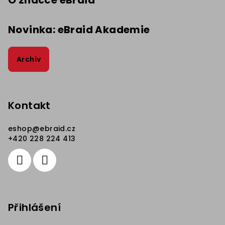
O značce eBraid
Novinka: eBraid Akademie
Archiv
Kontakt
eshop
@
ebraid.cz
+420 228 224 413
Přihlášení