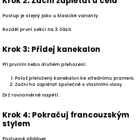
Krok 2: Začni zaplétat u čela
Postup je stejný jako u klasické varianty.
Rozděl první sekci na 3 části.
Krok 3: Přidej kanekalon
Při prvním nebo druhém přehození:
Polož přeložený kanekalon ke střednímu prameni.
Začni ho zaplétat společně s vlastními vlasy.
Drž rovnoměrné napětí.
Krok 4: Pokračuj francouzským
stylem
Postupně přidávej: