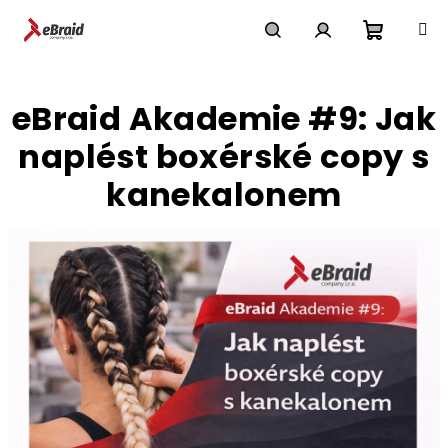
Přejít
na
obsah
Nákupn
Hledat
Přihlášení
eBraid Akademie #9: Jak
košík
naplést boxérské copy s
kanekalonem