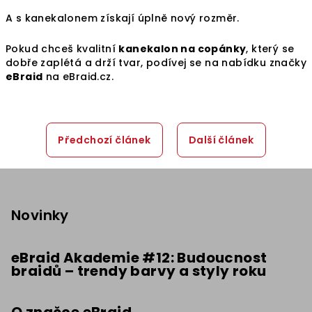
A s kanekalonem získají úplně nový rozměr.
Pokud chceš kvalitní
kanekalon na copánky
, který se
dobře zaplétá a drží tvar, podívej se na nabídku značky
eBraid
na eBraid.cz.
Předchozí článek
Další článek
Z
á
p
Novinky
a
t
eBraid Akademie #12: Budoucnost
braidů – trendy barvy a styly roku
í