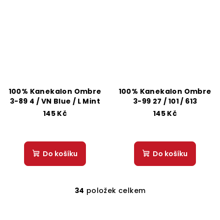
100% Kanekalon Ombre
100% Kanekalon Ombre
3-89 4 / VN Blue / L Mint
3-99 27 / 101 / 613
145 Kč
145 Kč
Do košíku
Do košíku
34
položek celkem
O
v
l