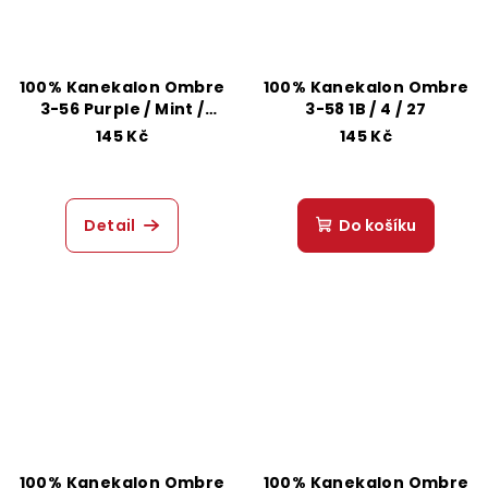
100% Kanekalon Ombre
100% Kanekalon Ombre
3-56 Purple / Mint /
3-58 1B / 4 / 27
Lavender
145 Kč
145 Kč
Detail
Do košíku
100% Kanekalon Ombre
100% Kanekalon Ombre