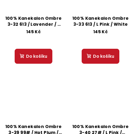
100% Kanekalon Ombre
100% Kanekalon Ombre
3-32 613 / Lavender / L
3-33 613 / L Pink / White
Pink
145 Kč
145 Kč
Do košíku
Do košíku
100% Kanekalon Ombre
100% Kanekalon Ombre
3-39 99# / Hot Plum /
3-40 27# / L Pink /