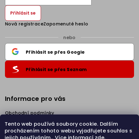
Přihlásit se
Nová registrace
Zapomenuté heslo
nebo
Přihlásit se přes Google
Přihlásit se přes Seznam
Informace pro vás
Sleva 5% na první nákup
.
Přihlaste se k našim novinkám
a získejte slevu.
Obchodní podmínky
Podmínky ochrany osobních údajů
Tento web používá soubory cookie. Dalším
Věrnostní Sleva
procházením tohoto webu vyjadřujete souhlas s
Napište nám
jejich používáním.. Více informací
zde
.
Chci slevu 5%