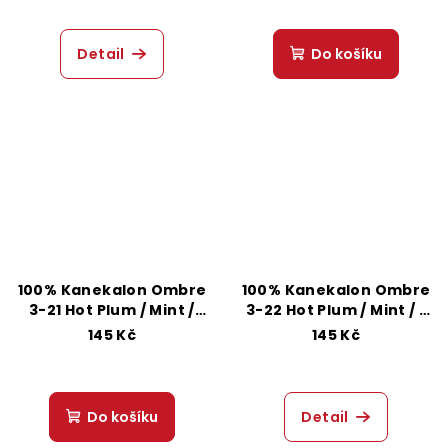
Detail
Do košíku
100% Kanekalon Ombre
100% Kanekalon Ombre
3-21 Hot Plum / Mint /
3-22 Hot Plum / Mint / L
Rose
Mint
145 Kč
145 Kč
Do košíku
Detail