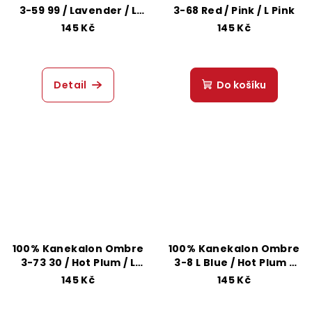
3-59 99 / Lavender / L
3-68 Red / Pink / L Pink
Pink
145 Kč
145 Kč
Detail
Do košíku
100% Kanekalon Ombre
100% Kanekalon Ombre
3-73 30 / Hot Plum / L
3-8 L Blue / Hot Plum /
Pink
Pink
145 Kč
145 Kč