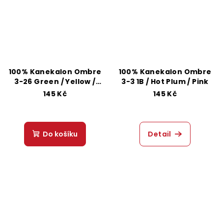
100% Kanekalon Ombre
100% Kanekalon Ombre
3-26 Green / Yellow /
3-3 1B / Hot Plum / Pink
99#
145 Kč
145 Kč
Do košíku
Detail