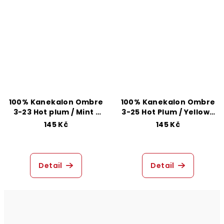
100% Kanekalon Ombre
100% Kanekalon Ombre
3-23 Hot plum / Mint /
3-25 Hot Plum / Yellow /
Green
L Mint
145 Kč
145 Kč
Detail
Detail