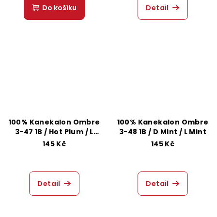
Do košíku
Detail
100% Kanekalon Ombre
100% Kanekalon Ombre
3-47 1B / Hot Plum / L
3-48 1B / D Mint / L Mint
Pink
145 Kč
145 Kč
Detail
Detail