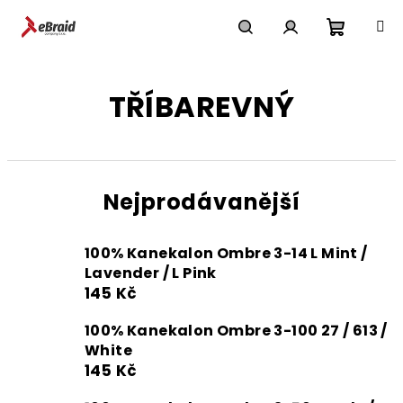
Přejít
na
obsah
Nákupn
Hledat
Přihlášení
TŘÍBAREVNÝ
košík
Nejprodávanější
100% Kanekalon Ombre 3-14 L Mint /
Lavender / L Pink
145 Kč
100% Kanekalon Ombre 3-100 27 / 613 /
White
145 Kč