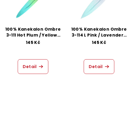
100% Kanekalon Ombre
100% Kanekalon Ombre
3-111 Hot Plum / Yellow /
3-114 L Pink / Lavender /
D Mint
L Mint
145 Kč
145 Kč
Detail
Detail