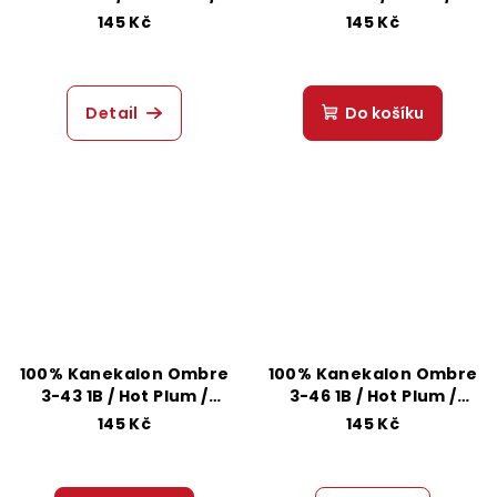
Mint
White
145 Kč
145 Kč
Detail
Do košíku
100% Kanekalon Ombre
100% Kanekalon Ombre
3-43 1B / Hot Plum /
3-46 1B / Hot Plum /
Purple
Lavender
145 Kč
145 Kč