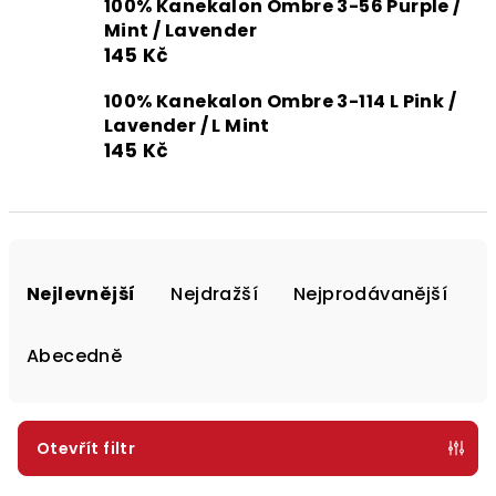
100% Kanekalon Ombre 3-56 Purple /
Mint / Lavender
145 Kč
100% Kanekalon Ombre 3-114 L Pink /
Lavender / L Mint
145 Kč
Ř
a
Nejlevnější
Nejdražší
Nejprodávanější
z
e
Abecedně
n
í
p
Otevřít filtr
r