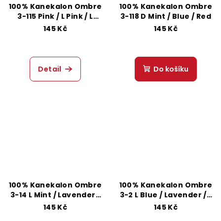
100% Kanekalon Ombre
100% Kanekalon Ombre
3-115 Pink / L Pink / L
3-118 D Mint / Blue / Red
Mint
145 Kč
145 Kč
Detail
Do košíku
100% Kanekalon Ombre
100% Kanekalon Ombre
3-14 L Mint / Lavender /
3-2 L Blue / Lavender / L
L Pink
Pink
145 Kč
145 Kč