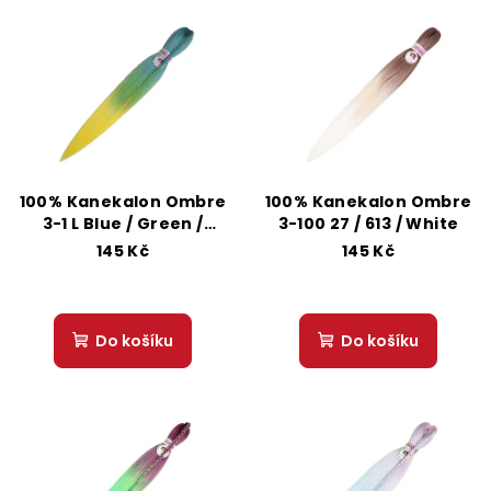
V
o
ý
d
p
u
i
k
s
t
p
ů
r
100% Kanekalon Ombre
100% Kanekalon Ombre
o
3-1 L Blue / Green /
3-100 27 / 613 / White
Yellow
d
145 Kč
145 Kč
u
k
Do košíku
Do košíku
t
ů