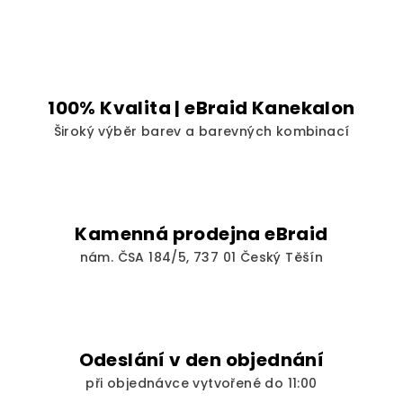
á
d
a
c
í
100% Kvalita | eBraid Kanekalon
p
Široký výběr barev a barevných kombinací
r
v
k
y
v
Kamenná prodejna eBraid
ý
nám. ČSA 184/5, 737 01 Český Těšín
p
i
s
u
Odeslání v den objednání
při objednávce vytvořené do 11:00