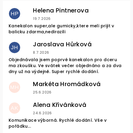
Helena Pintnerova
HP
Hodnocení obchodu je 4 z 5 hvězdiček.
19.7.2026
Kanekalon super,ale gumicky,ktere meli prijit v
balicku zdarma,nedirazili
Jaroslava Hůrková
JH
Hodnocení obchodu je 5 z 5 hvězdiček.
8.7.2026
Objednávala jsem poprvé kanekalon pro dceru
ma zkoušku. Ve svátek večer objednáno a za dva
dny už na výdejně. Super rychlé dodání.
Markéta Hromádková
MH
Hodnocení obchodu je 5 z 5 hvězdiček.
25.6.2026
Alena Křivánková
AK
Hodnocení obchodu je 5 z 5 hvězdiček.
24.6.2026
Komunikace výborná. Rychlé dodání. Vše v
pořádku...