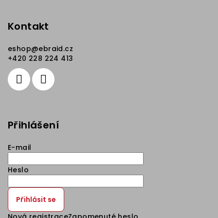
Kontakt
eshop
@
ebraid.cz
+420 228 224 413
Přihlášení
E-mail
Heslo
Přihlásit se
Nová registrace
Zapomenuté heslo