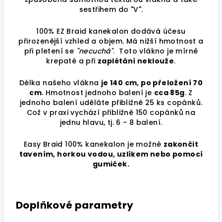
sestřihem do "V".
100% EZ Braid kanekalon dodává účesu
přirozenější vzhled a objem. Má nižší hmotnost a
při pletení se
"necuchá"
. Toto vlákno je mírně
krepaté a při
zaplétání neklouže
.
Délka našeho vlákna
je 140 cm, po přeložení 70
cm
. Hmotnost jednoho balení je
cca 85g
. Z
jednoho balení uděláte přibližně 25 ks copánků.
Což v praxi vychází přibližně 150 copánků na
jednu hlavu, tj. 6 - 8 balení.
Easy Braid 100% kanekalon je možné
zakončit
tavením, horkou vodou, uzlíkem nebo pomocí
gumiček.
Doplňkové parametry