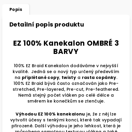
Popis
Detailní popis produktu
EZ 100% Kanekalon OMBRÉ 3
BARVY
100% EZ Braid Kanekalon dodáváme v nejvyšší
kvalitě. Jedná se o nový typ určený především
na
připlétané copy
,
twisty
a
rasta copánky
.
100% EZ Braid bývá často označován jako Pre-
stretched, Pre-layered, Pre-cut, Pre-feathered.
Nemá stejný počet vláken po celé délce a
směrem ke konečkům se ztenčuje.
Výhodou EZ 100% kanekalonu
je, že z něj lze
vytvořit účesy s tenkými konci, které tak vypadají
přirozeně. Další výhodou je jeho lehkost, která je
způsobena samotnou texturou vlákna a také