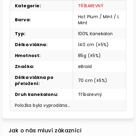
Kategorie
:
TŘÍBAREVNÝ
Hot Plum / Mint / L
Barva
:
Mint
Typ
:
100% Kanekalon
Délka vlákna
:
140 cm (±5%)
Hmotnost
:
85g (±5%)
Značka
:
eBraid
Délka vlákna po
70 cm (±5%)
přeložení
:
Druh kanekalonu
:
Tříbarevný
Položka byla vyprodána…