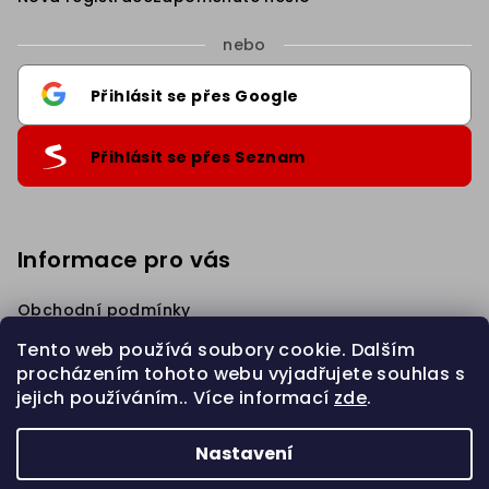
nebo
Přihlásit se přes Google
Přihlásit se přes Seznam
Informace pro vás
Obchodní podmínky
Podmínky ochrany osobních údajů
Tento web používá soubory cookie. Dalším
Věrnostní Sleva
procházením tohoto webu vyjadřujete souhlas s
Napište nám
jejich používáním.. Více informací
zde
.
Zahájit REKLAMACI
Nastavení
Copyright 2026
eBraid.cz
. Všechna práva vyhrazena.