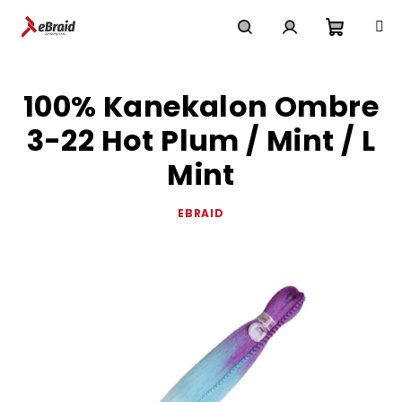
Přejít
na
obsah
Nákupn
Hledat
Přihlášení
100% Kanekalon Ombre
košík
3-22 Hot Plum / Mint / L
Mint
EBRAID