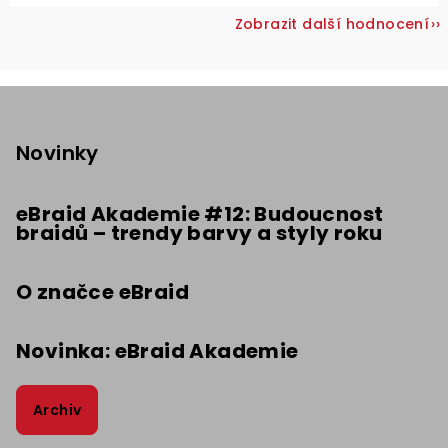
Zobrazit další hodnocení
Z
á
p
Novinky
a
t
eBraid Akademie #12: Budoucnost
braidů – trendy barvy a styly roku
í
O značce eBraid
Novinka: eBraid Akademie
Archiv