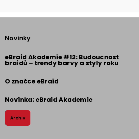
Z
á
p
Novinky
a
t
eBraid Akademie #12: Budoucnost
braidů – trendy barvy a styly roku
í
O značce eBraid
Novinka: eBraid Akademie
Archiv