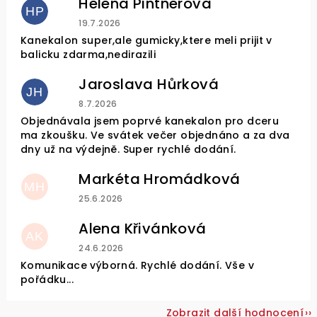
Helena Pintnerova
HP
Hodnocení obchodu je 4 z 5 hvězdiček.
19.7.2026
Kanekalon super,ale gumicky,ktere meli prijit v
balicku zdarma,nedirazili
Jaroslava Hůrková
JH
Hodnocení obchodu je 5 z 5 hvězdiček.
8.7.2026
Objednávala jsem poprvé kanekalon pro dceru
ma zkoušku. Ve svátek večer objednáno a za dva
dny už na výdejně. Super rychlé dodání.
Markéta Hromádková
MH
Hodnocení obchodu je 5 z 5 hvězdiček.
25.6.2026
Alena Křivánková
AK
Hodnocení obchodu je 5 z 5 hvězdiček.
24.6.2026
Komunikace výborná. Rychlé dodání. Vše v
pořádku...
Zobrazit další hodnocení