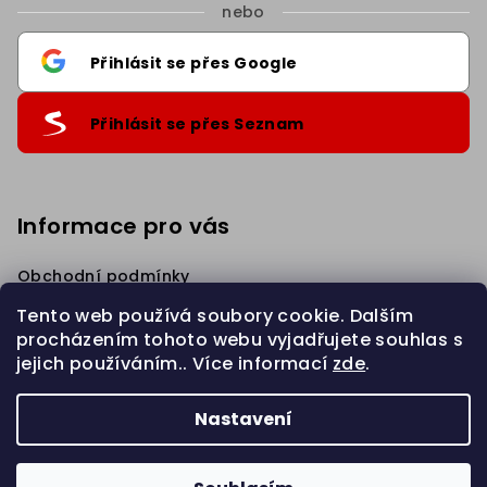
nebo
Přihlásit se přes Google
Přihlásit se přes Seznam
Informace pro vás
Obchodní podmínky
Podmínky ochrany osobních údajů
Tento web používá soubory cookie. Dalším
Věrnostní Sleva
procházením tohoto webu vyjadřujete souhlas s
Napište nám
jejich používáním.. Více informací
zde
.
Zahájit REKLAMACI
Nastavení
Copyright 2026
eBraid.cz
. Všechna práva vyhrazena.
Upravit nastavení cookies