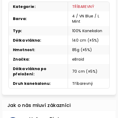
Kategorie
:
TŘÍBAREVNÝ
4 / VN Blue / L
Barva
:
Mint
Typ
:
100% Kanekalon
Délka vlákna
:
140 cm (±5%)
Hmotnost
:
85g (±5%)
Značka
:
eBraid
Délka vlákna po
70 cm (±5%)
přeložení
:
Druh kanekalonu
:
Tříbarevný