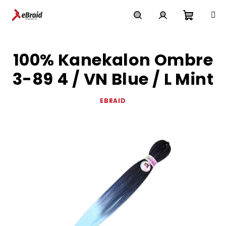
Přejít
na
obsah
Nákupn
Hledat
Přihlášení
100% Kanekalon Ombre
košík
3-89 4 / VN Blue / L Mint
EBRAID