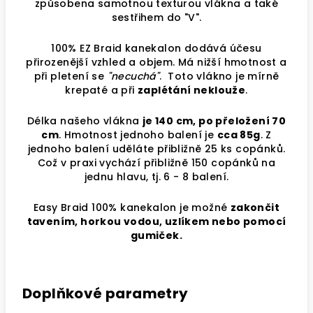
způsobena samotnou texturou vlákna a také
sestřihem do "V".
100% EZ Braid kanekalon dodává účesu
přirozenější vzhled a objem. Má nižší hmotnost a
při pletení se
"necuchá"
. Toto vlákno je mírně
krepaté a při
zaplétání neklouže
.
Délka našeho vlákna
je 140 cm, po přeložení 70
cm
. Hmotnost jednoho balení je
cca 85g
. Z
jednoho balení uděláte přibližně 25 ks copánků.
Což v praxi vychází přibližně 150 copánků na
jednu hlavu, tj. 6 - 8 balení.
Easy Braid 100% kanekalon je možné
zakončit
tavením, horkou vodou, uzlíkem nebo pomocí
gumiček.
Doplňkové parametry