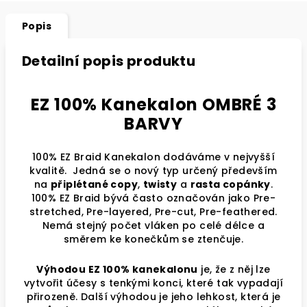
Popis
Detailní popis produktu
EZ 100% Kanekalon OMBRÉ 3
BARVY
100% EZ Braid Kanekalon dodáváme v nejvyšší
kvalitě. Jedná se o nový typ určený především
na
připlétané copy
,
twisty
a
rasta copánky
.
100% EZ Braid bývá často označován jako Pre-
stretched, Pre-layered, Pre-cut, Pre-feathered.
Nemá stejný počet vláken po celé délce a
směrem ke konečkům se ztenčuje.
Výhodou EZ 100% kanekalonu
je, že z něj lze
vytvořit účesy s tenkými konci, které tak vypadají
přirozeně. Další výhodou je jeho lehkost, která je