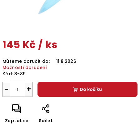
145 Kč
/ ks
Měrná
Můžeme doručit do:
11.8.2026
cena:
Možnosti doručení
Kód:
3-89
−
+
Do košíku
Zeptat se
Sdílet