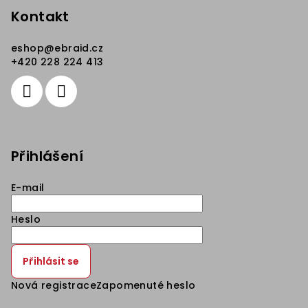
Kontakt
eshop
@
ebraid.cz
+420 228 224 413
Přihlášení
E-mail
Heslo
Přihlásit se
Nová registrace
Zapomenuté heslo