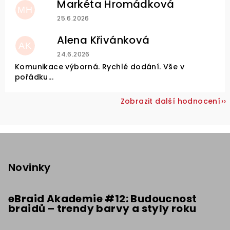
Markéta Hromádková
MH
Hodnocení obchodu je 5 z 5 hvězdiček.
25.6.2026
Alena Křivánková
AK
Hodnocení obchodu je 5 z 5 hvězdiček.
24.6.2026
Komunikace výborná. Rychlé dodání. Vše v
pořádku...
Zobrazit další hodnocení
Z
á
p
Novinky
a
t
eBraid Akademie #12: Budoucnost
braidů – trendy barvy a styly roku
í