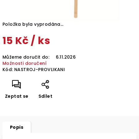
Položka byla vyprodána…
15 Kč
/ ks
Měrná
Můžeme doručit do:
6.11.2026
cena:
Možnosti doručení
Kód:
NASTROJ-PROVLIKANI
Zeptat se
Sdílet
Popis