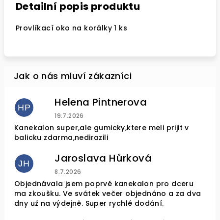
Detailní popis produktu
Provlíkací oko na korálky 1 ks
Helena Pintnerova
HP
Hodnocení obchodu je 4 z 5 hvězdiček.
19.7.2026
Kanekalon super,ale gumicky,ktere meli prijit v
balicku zdarma,nedirazili
Jaroslava Hůrková
JH
Hodnocení obchodu je 5 z 5 hvězdiček.
8.7.2026
Objednávala jsem poprvé kanekalon pro dceru
ma zkoušku. Ve svátek večer objednáno a za dva
dny už na výdejně. Super rychlé dodání.