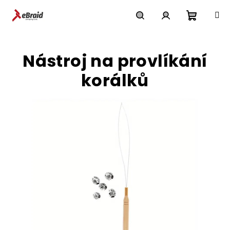
Přejít
na
obsah
Nákupn
Hledat
Přihlášení
Nástroj na provlíkání
košík
korálků