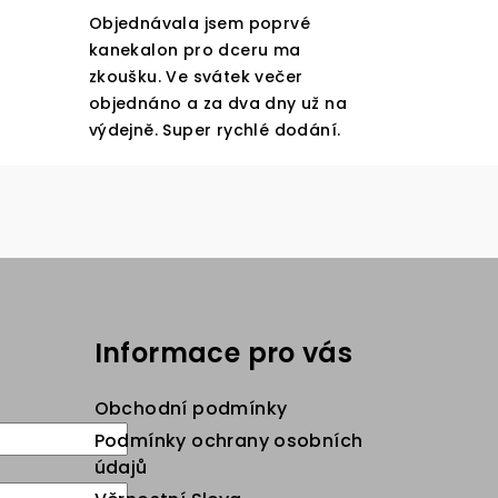
Objednávala jsem poprvé
kanekalon pro dceru ma
zkoušku. Ve svátek večer
objednáno a za dva dny už na
výdejně. Super rychlé dodání.
Informace pro vás
Obchodní podmínky
Podmínky ochrany osobních
údajů