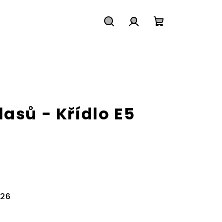
Hledat
Přihlášení
Nákupní
košík
asů - Křídlo E5
026