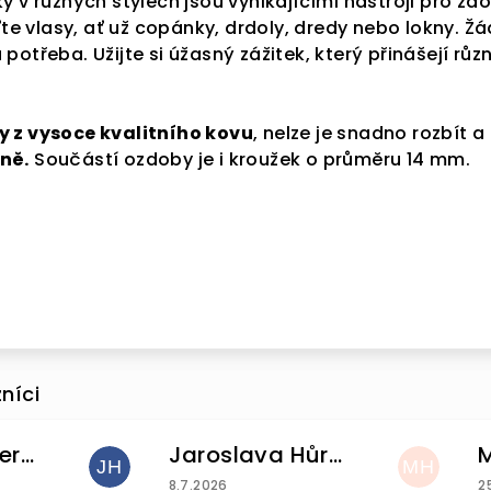
y v různých stylech jsou vynikajícími nástroji pro zd
ťte vlasy, ať už copánky, drdoly, dredy nebo lokny. Ž
otřeba. Užijte si úžasný zážitek, který přinášejí růz
 z vysoce kvalitního kovu
, nelze je snadno rozbít a 
ně.
Součástí ozdoby je i kroužek o průměru 14 mm.
Helena Pintnerova
Jaroslava Hůrková
JH
MH
u je 4 z 5 hvězdiček.
Hodnocení obchodu je 5 z 5 hvězdiček
H
8.7.2026
2