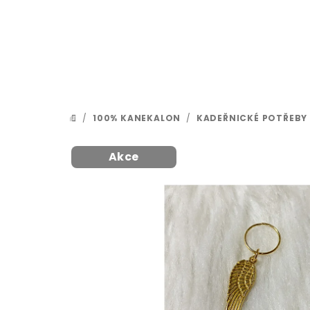
Přejít
na
obsah
/
100% KANEKALON
/
KADEŘNICKÉ POTŘEBY
DOMŮ
Akce