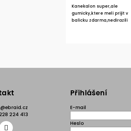
Kanekalon super,ale
gumicky,ktere meli prijit v
balicku zdarma,nedirazili
takt
Přihlášení
p
@
ebraid.cz
E-mail
228 224 413
Heslo