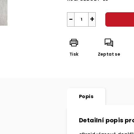
−
+
Tisk
Zeptat se
Popis
Detailní popis p