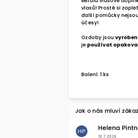
eBraid vlasové doplňk
vlasů! Prostě si zaple
další pomůcky nejsou p
účesy!
Ozdoby jsou
vyrobeny
je
používat opakova
Balení: 1 ks
HP
Hodnocení obchod
19.7.2026