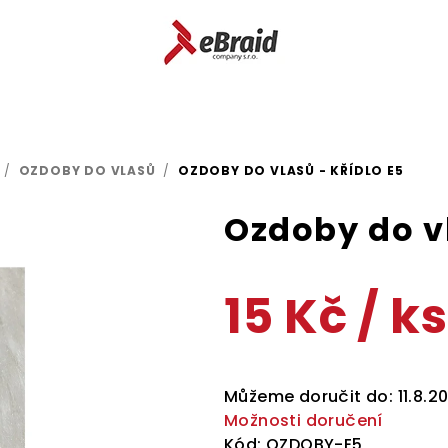
/
OZDOBY DO VLASŮ
/
OZDOBY DO VLASŮ - KŘÍDLO E5
Ozdoby do vl
15 Kč
/ ks
Měrná
cena:
Můžeme doručit do:
11.8.2
Možnosti doručení
Kód:
OZDOBY-E5