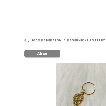
Přejít
na
obsah
/
100% KANEKALON
/
KADEŘNICKÉ POTŘEBY
DOMŮ
Akce