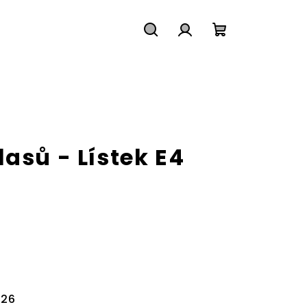
Hledat
Přihlášení
Nákupní
košík
asů - Lístek E4
026