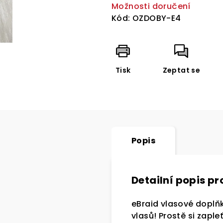
Možnosti doručení
Kód:
OZDOBY-E4
Tisk
Zeptat se
Popis
Detailní popis p
SLE
eBraid vlasové doplňk
vlasů! Prostě si zaple