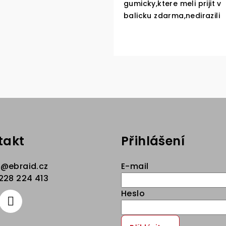
gumicky,ktere meli prijit v
balicku zdarma,nedirazili
takt
Přihlášení
p
@
ebraid.cz
E-mail
228 224 413
Heslo