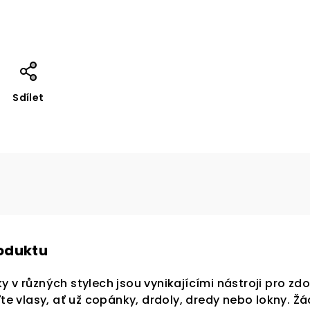
Sdílet
roduktu
VA 5 %
y v různých stylech jsou vynikajícími nástroji pro zd
ťte vlasy, ať už copánky, drdoly, dredy nebo lokny. Ž