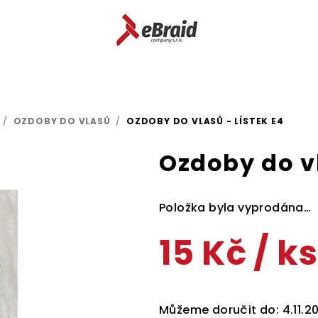
/
OZDOBY DO VLASŮ
/
OZDOBY DO VLASŮ - LÍSTEK E4
Ozdoby do vl
Položka byla vyprodána…
15 Kč
/ ks
Měrná
cena:
Můžeme doručit do:
4.11.2