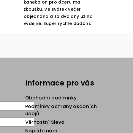
kanekalon pro dceru ma
zkoušku. Ve svátek večer
objednáno a za dva dny už na
výdejně. Super rychlé dodání.
Informace pro vás
Obchodní podmínky
Podmínky ochrany osobních
údajů
Věrnostní Sleva
Napište nám