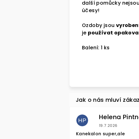
další pomůcky nejsou p
účesy!
Přihlast
Ozdoby jsou
vyrobeny
newslette
je
používat opakova
Balení: 1 ks
na první 
Přihlásit s
Vaše e-mailo
v 
HP
Zásady zpr
Hodnocení obchod
19.7.2026
Kanekalon super,ale