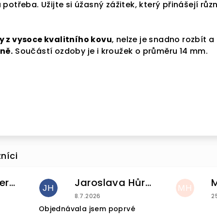
otřeba. Užijte si úžasný zážitek, který přinášejí růz
e se k našemu
 z vysoce kvalitního kovu
, nelze je snadno rozbít a 
ru a
sleva 5 %
ně.
Součástí ozdoby je i kroužek o průměru 14 mm.
nákup
je Vaše.
e a získat slevu
vá adresa je u nás
bezpečí.
Helena Pintnerova
Jaroslava Hůrková
JH
MH
acování osobních
u je 4 z 5 hvězdiček.
Hodnocení obchodu je 5 z 5 hvězdiček
H
8.7.2026
2
údajů
Objednávala jsem poprvé