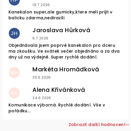
HP
Hodnocení obchodu je 4 z 5 hvězdiček.
19.7.2026
Kanekalon super,ale gumicky,ktere meli prijit v
balicku zdarma,nedirazili
Jaroslava Hůrková
JH
Hodnocení obchodu je 5 z 5 hvězdiček.
8.7.2026
Objednávala jsem poprvé kanekalon pro dceru
ma zkoušku. Ve svátek večer objednáno a za dva
dny už na výdejně. Super rychlé dodání.
Markéta Hromádková
MH
Hodnocení obchodu je 5 z 5 hvězdiček.
25.6.2026
Alena Křivánková
AK
Hodnocení obchodu je 5 z 5 hvězdiček.
24.6.2026
Komunikace výborná. Rychlé dodání. Vše v
pořádku...
Zobrazit další hodnocení