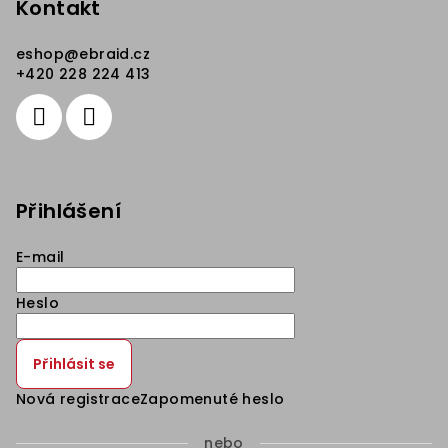
Kontakt
eshop
@
ebraid.cz
+420 228 224 413
Přihlášení
E-mail
Heslo
Přihlásit se
Nová registrace
Zapomenuté heslo
nebo