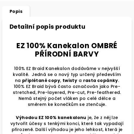
Popis
Detailní popis produktu
EZ 100% Kanekalon OMBRÉ
PŘÍRODNÍ BARVY
100% EZ Braid Kanekalon dodáváme v nejvyšší
kvalitě. Jedná se o nový typ určený především
na
připlétané copy
,
twisty
a
rasta copánky
.
100% EZ Braid bývá často označován jako Pre-
stretched, Pre-layered, Pre-cut, Pre-feathered.
Nemá stejný počet vláken po celé délce a
směrem ke konečkům se ztenčuje.
Výhodou EZ 100% kanekalonu
je, že z něj lze
vytvořit účesy s tenkými konci, které tak vypadají
přirozeně. Další výhodou je jeho lehkost, která je