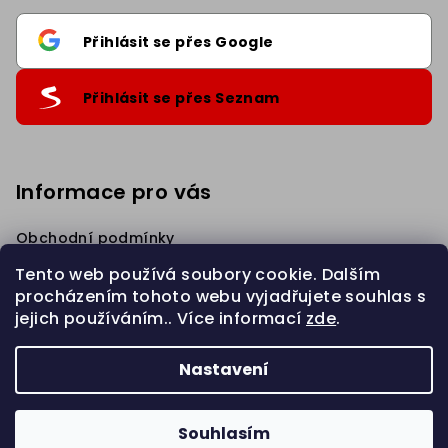
Přihlásit se přes Google
Přihlásit se přes Seznam
Informace pro vás
Obchodní podmínky
Podmínky ochrany osobních údajů
Tento web používá soubory cookie. Dalším
Věrnostní Sleva
procházením tohoto webu vyjadřujete souhlas s
Napište nám
jejich používáním.. Více informací
zde
.
Zahájit REKLAMACI
Nastavení
Copyright 2026
eBraid.cz
. Všechna práva vyhrazena.
Upravit nastavení cookies
Souhlasím