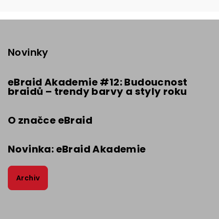
Z
á
p
Novinky
a
t
eBraid Akademie #12: Budoucnost
braidů – trendy barvy a styly roku
í
O značce eBraid
Novinka: eBraid Akademie
Archiv