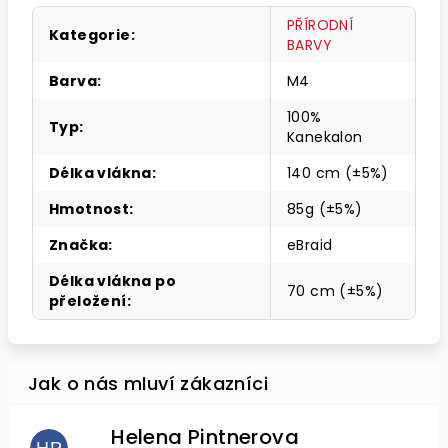
PŘÍRODNÍ
Kategorie
:
BARVY
Barva
:
M4
100%
Typ
:
Kanekalon
Délka vlákna
:
140 cm (±5%)
Hmotnost
:
85g (±5%)
Značka
:
eBraid
Délka vlákna po
70 cm (±5%)
přeložení
:
Helena Pintnerova