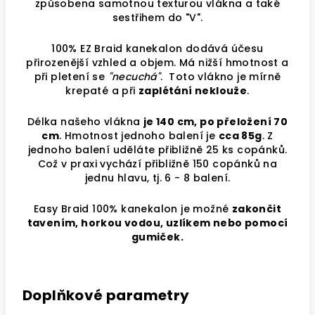
způsobena samotnou texturou vlákna a také
sestřihem do "V".
100% EZ Braid kanekalon dodává účesu
přirozenější vzhled a objem. Má nižší hmotnost a
při pletení se
"necuchá"
. Toto vlákno je mírně
krepaté a při
zaplétání neklouže
.
Délka našeho vlákna
je 140 cm, po přeložení 70
cm
. Hmotnost jednoho balení je
cca 85g
. Z
jednoho balení uděláte přibližně 25 ks copánků.
Což v praxi vychází přibližně 150 copánků na
jednu hlavu, tj. 6 - 8 balení.
Easy Braid 100% kanekalon je možné
zakončit
tavením, horkou vodou, uzlíkem nebo pomocí
gumiček.
Doplňkové parametry