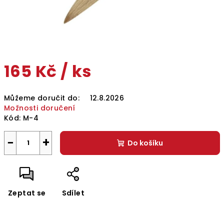
165 Kč
/ ks
Měrná
Můžeme doručit do:
12.8.2026
cena:
Možnosti doručení
Kód:
M-4
−
+
Do košíku
Zeptat se
Sdílet