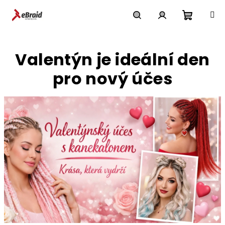
Přejít
na
obsah
Nákupn
Hledat
Přihlášení
Valentýn je ideální den
košík
pro nový účes