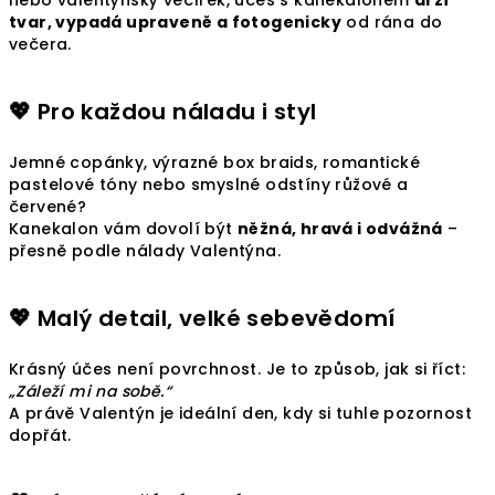
nebo valentýnský večírek, účes s kanekalonem
drží
tvar, vypadá upraveně a fotogenicky
od rána do
večera.
💖 Pro každou náladu i styl
Jemné copánky, výrazné box braids, romantické
pastelové tóny nebo smyslné odstíny růžové a
červené?
Kanekalon vám dovolí být
něžná, hravá i odvážná
–
přesně podle nálady Valentýna.
💖 Malý detail, velké sebevědomí
Krásný účes není povrchnost. Je to způsob, jak si říct:
„Záleží mi na sobě.“
A právě Valentýn je ideální den, kdy si tuhle pozornost
dopřát.