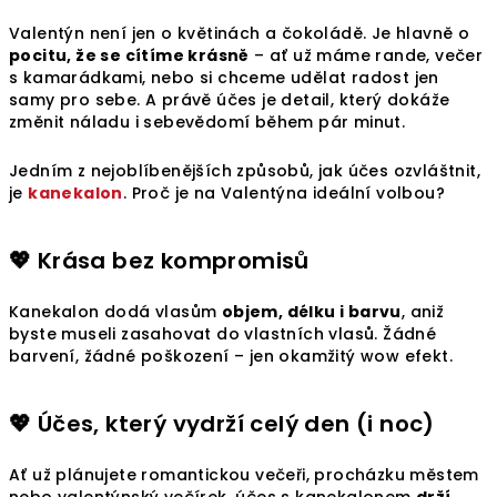
Valentýn není jen o květinách a čokoládě. Je hlavně o
pocitu, že se cítíme krásně
– ať už máme rande, večer
s kamarádkami, nebo si chceme udělat radost jen
samy pro sebe. A právě účes je detail, který dokáže
změnit náladu i sebevědomí během pár minut.
Jedním z nejoblíbenějších způsobů, jak účes ozvláštnit,
je
kanekalon
. Proč je na Valentýna ideální volbou?
💖 Krása bez kompromisů
Kanekalon dodá vlasům
objem, délku i barvu
, aniž
byste museli zasahovat do vlastních vlasů. Žádné
barvení, žádné poškození – jen okamžitý wow efekt.
💖 Účes, který vydrží celý den (i noc)
Ať už plánujete romantickou večeři, procházku městem