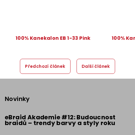
100% Kanekalon EB 1-33 Pink
100% Kan
Předchozí článek
Další článek
Z
á
p
Novinky
a
t
eBraid Akademie #12: Budoucnost
braidů – trendy barvy a styly roku
í