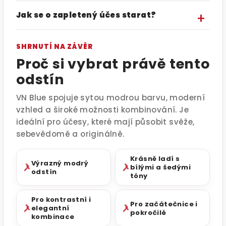
Jak se o zapletený účes starat?
SHRNUTÍ NA ZÁVĚR
Proč si vybrat právě tento
odstín
VN Blue spojuje sytou modrou barvu, moderní
vzhled a široké možnosti kombinování. Je
ideální pro účesy, které mají působit svěže,
sebevědomě a originálně.
Krásně ladí s
Výrazný modrý
bílými a šedými
odstín
tóny
Pro kontrastní i
Pro začátečnice i
elegantní
pokročilé
kombinace