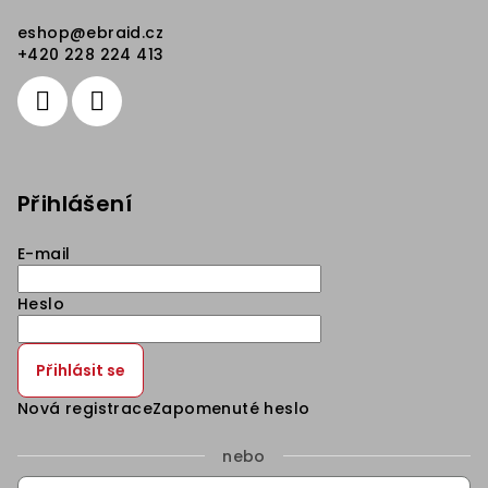
eshop
@
ebraid.cz
+420 228 224 413
Přihlášení
E-mail
Heslo
Přihlásit se
Nová registrace
Zapomenuté heslo
nebo