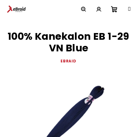
Přejít
na
obsah
Nákupn
Hledat
Přihlášení
100% Kanekalon EB 1-29
košík
VN Blue
EBRAID