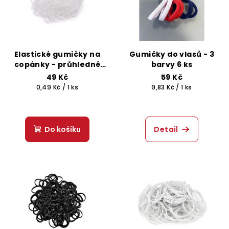
Elastické gumičky na
Gumičky do vlasů - 3
copánky - průhledné
barvy 6 ks
100 ks
49 Kč
59 Kč
Měrná
Měrná
0,49 Kč / 1 ks
9,83 Kč / 1 ks
cena:
cena:
Do košíku
Detail