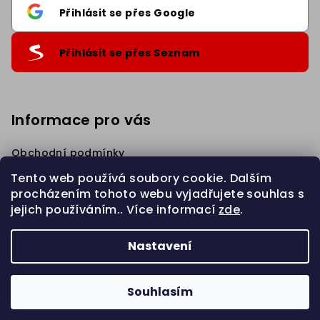
Přihlásit se přes Google
Přihlásit se přes Seznam
Informace pro vás
.
Sleva 5% na první nákup
Přihlaste se k našim novinkám
a získejte slevu.
Obchodní podmínky
Podmínky ochrany osobních údajů
Tento web používá soubory cookie. Dalším
Věrnostní Sleva
procházením tohoto webu vyjadřujete souhlas s
Napište nám
jejich používáním.. Více informací
zde
.
Chci slevu 5%
Zahájit REKLAMACI
Nastavení
Privacy policy
Copyright 2026
eBraid.cz
. Všechna práva vyhrazena.
Upravit nastavení cookies
Souhlasím
Vytvořil Shoptet