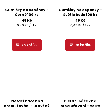
Gumičky na copánky -
Gumičky na copánky -
Černé 100 ks
Světle šedé 100 ks
49 Kč
49 Kč
Měrná
Měrná
0,49 Kč / 1 ks
0,49 Kč / 1 ks
cena:
cena:
Do košíku
Do košíku
Pletací háček na
Pletací háček na
prodlužování - Dřevěný
prodlužování - Velký