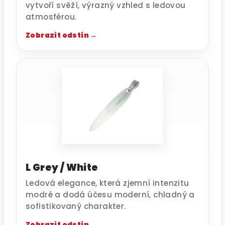
vytvoří svěží, výrazný vzhled s ledovou
atmosférou.
Zobrazit odstín →
L Grey / White
Ledová elegance, která zjemní intenzitu
modré a dodá účesu moderní, chladný a
sofistikovaný charakter.
Zobrazit odstín →