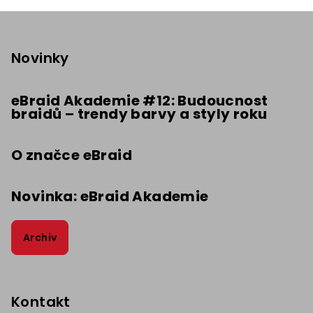
Z
á
p
Novinky
a
t
eBraid Akademie #12: Budoucnost
braidů – trendy barvy a styly roku
í
O značce eBraid
Novinka: eBraid Akademie
Archiv
Kontakt