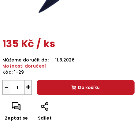
135 Kč
/ ks
Měrná
Můžeme doručit do:
11.8.2026
cena:
Možnosti doručení
Kód:
1-29
−
+
Do košíku
Zeptat se
Sdílet