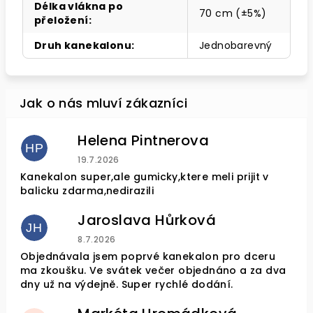
Délka vlákna po
70 cm (±5%)
přeložení
:
Druh kanekalonu
:
Jednobarevný
Helena Pintnerova
HP
Hodnocení obchodu je 4 z 5 hvězdiček.
19.7.2026
Kanekalon super,ale gumicky,ktere meli prijit v
balicku zdarma,nedirazili
Jaroslava Hůrková
JH
Hodnocení obchodu je 5 z 5 hvězdiček.
8.7.2026
Objednávala jsem poprvé kanekalon pro dceru
ma zkoušku. Ve svátek večer objednáno a za dva
dny už na výdejně. Super rychlé dodání.