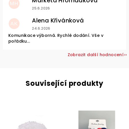
Markéta Hromádková
MH
Hodnocení obchodu je 5 z 5 hvězdiček.
25.6.2026
Alena Křivánková
AK
Hodnocení obchodu je 5 z 5 hvězdiček.
24.6.2026
Komunikace výborná. Rychlé dodání. Vše v
pořádku...
Zobrazit další hodnocení
Související produkty