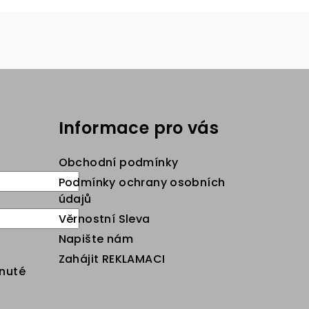
Informace pro vás
Obchodní podmínky
Podmínky ochrany osobních
údajů
Věrnostní Sleva
Napište nám
Zahájit REKLAMACI
nuté