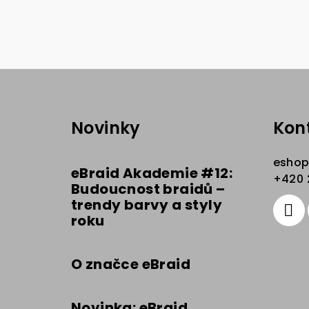
Z
á
Novinky
Kon
p
a
esho
eBraid Akademie #12:
t
+420 
Budoucnost braidů –
trendy barvy a styly
í
roku
O značce eBraid
Novinka: eBraid