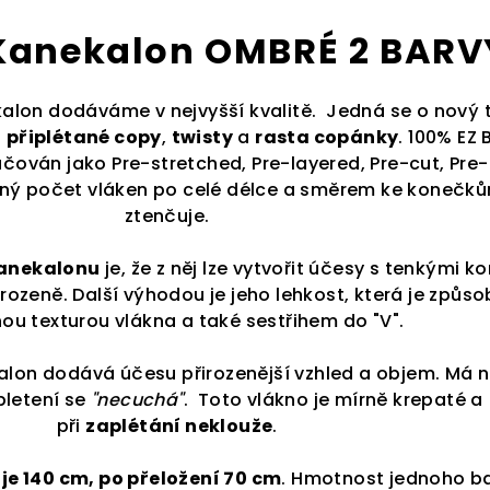
 Kanekalon OMBRÉ 2 BARV
kalon dodáváme v nejvyšší kvalitě. Jedná se o nový 
a
připlétané copy
,
twisty
a
rasta copánky
. 100% EZ 
ován jako Pre-stretched, Pre-layered, Pre-cut, Pre-
jný počet vláken po celé délce a směrem ke konečk
ztenčuje.
kanekalonu
je, že z něj lze vytvořit účesy s tenkými ko
irozeně. Další výhodou je jeho lehkost, která je způs
u texturou vlákna a také sestřihem do "V".
alon dodává účesu přirozenější vzhled a objem. Má n
pletení se
"necuchá"
. Toto vlákno je mírně krepaté a
při
zaplétání neklouže
.
a
je 140 cm, po přeložení 70 cm
. Hmotnost jednoho ba