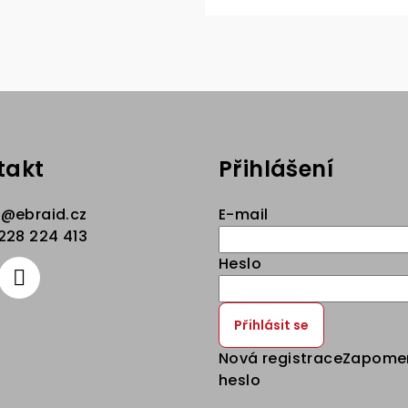
takt
Přihlášení
p
@
ebraid.cz
E-mail
228 224 413
Heslo
Přihlásit se
Nová registrace
Zapome
heslo