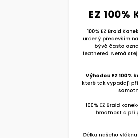
EZ 100%
100% EZ Braid Kane
určený především n
bývá často označ
feathered. Nemá ste
Výhodou EZ 100% 
které tak vypadají př
samotno
100% EZ Braid kanek
hmotnost a při 
Délka našeho vlákn