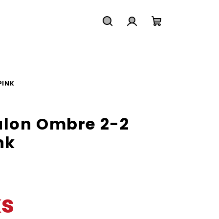
Hledat
Přihlášení
Nákupní
košík
PINK
lon Ombre 2-2
nk
ks