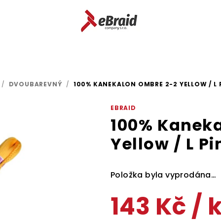
/
DVOUBAREVNÝ
/
100% KANEKALON OMBRE 2-2 YELLOW / L 
EBRAID
100% Kaneka
Yellow / L Pi
Položka byla vyprodána…
143 Kč
/ 