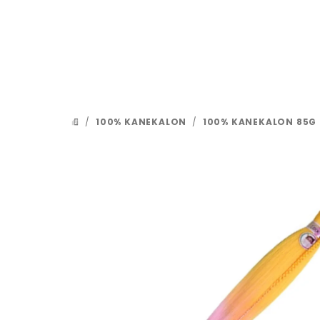
Přejít
na
obsah
/
100% KANEKALON
/
100% KANEKALON 85G
DOMŮ