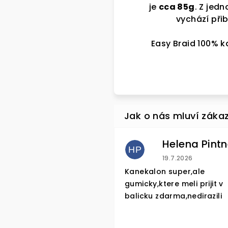
je
cca 85g
. Z jed
vychází přib
Easy Braid 100% 
HP
Hodnocení obchod
19.7.2026
Kanekalon super,ale
gumicky,ktere meli prijit v
balicku zdarma,nedirazili