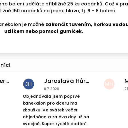
noho balení uděláte přibližně 25 ks copánků. Což v pra
ližně 150 copánků na jednu hlavu, tj. 6 - 8 balení.
kanekalon je možné
zakončit tavením, horkou vodou
uzlíkem nebo pomocí gumiček.
Helena Pintnerova
Jaroslava Hůrková
JH
MH
u je 4 z 5 hvězdiček.
Hodnocení obchodu je 5 z 5 hvězdiček
H
8.7.2026
2
Objednávala jsem poprvé
kanekalon pro dceru ma
zkoušku. Ve svátek večer
objednáno a za dva dny už na
výdejně. Super rychlé dodání.