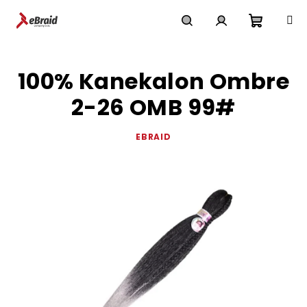
Přejít
na
obsah
Nákupn
Hledat
Přihlášení
100% Kanekalon Ombre
košík
2-26 OMB 99#
EBRAID