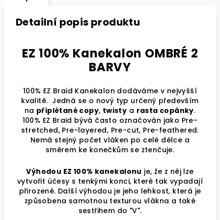
Detailní popis produktu
EZ 100% Kanekalon OMBRÉ 2
BARVY
100% EZ Braid Kanekalon dodáváme v nejvyšší
kvalitě. Jedná se o nový typ určený především
na
připlétané copy
,
twisty
a
rasta copánky
.
100% EZ Braid bývá často označován jako Pre-
stretched, Pre-layered, Pre-cut, Pre-feathered.
Nemá stejný počet vláken po celé délce a
směrem ke konečkům se ztenčuje.
Výhodou EZ 100% kanekalonu
je, že z něj lze
vytvořit účesy s tenkými konci, které tak vypadají
přirozeně. Další výhodou je jeho lehkost, která je
způsobena samotnou texturou vlákna a také
sestřihem do "V".