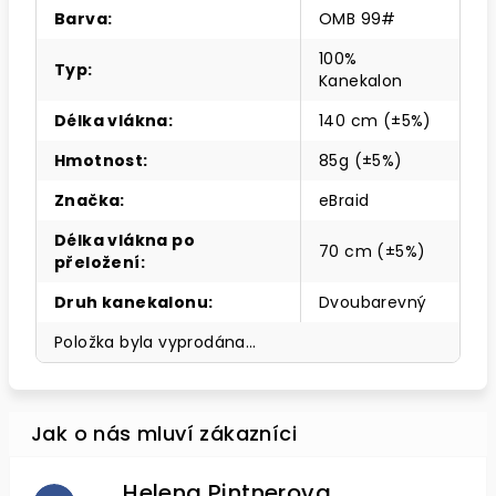
Barva
:
OMB 99#
100%
Typ
:
Kanekalon
Délka vlákna
:
140 cm (±5%)
Hmotnost
:
85g (±5%)
Značka
:
eBraid
Délka vlákna po
70 cm (±5%)
přeložení
:
Druh kanekalonu
:
Dvoubarevný
Položka byla vyprodána…
Helena Pintnerova