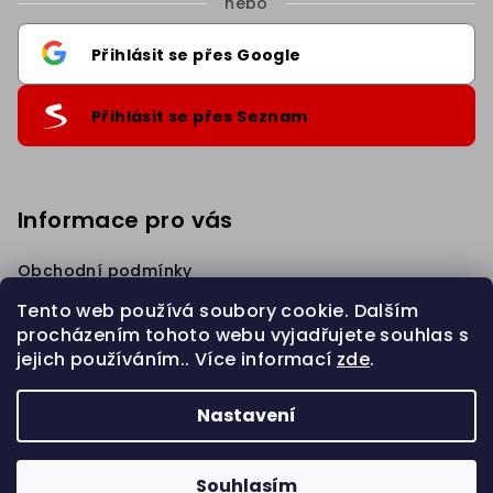
nebo
Přihlásit se přes Google
Přihlásit se přes Seznam
Informace pro vás
Obchodní podmínky
Podmínky ochrany osobních údajů
Tento web používá soubory cookie. Dalším
Věrnostní Sleva
procházením tohoto webu vyjadřujete souhlas s
Napište nám
jejich používáním.. Více informací
zde
.
Zahájit REKLAMACI
Nastavení
Copyright 2026
eBraid.cz
. Všechna práva vyhrazena.
Upravit nastavení cookies
Souhlasím