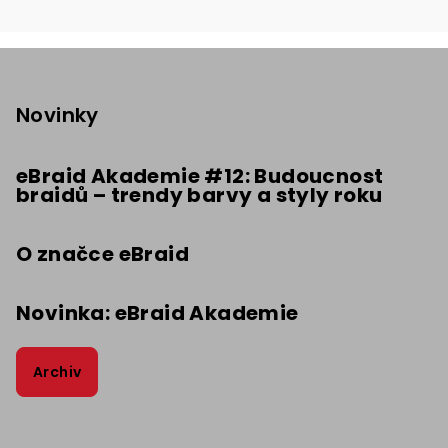
Z
á
p
Novinky
a
t
eBraid Akademie #12: Budoucnost
braidů – trendy barvy a styly roku
í
O značce eBraid
Novinka: eBraid Akademie
Archiv