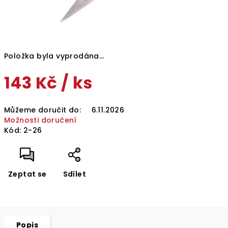
Položka byla vyprodána…
143 Kč
/ ks
Měrná
Můžeme doručit do:
6.11.2026
cena:
Možnosti doručení
Kód:
2-26
Zeptat se
Sdílet
Popis