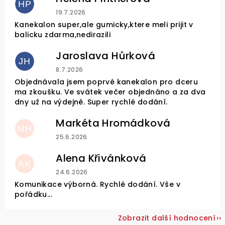
HP
Hodnocení obchodu je 4 z 5 hvězdiček.
19.7.2026
Kanekalon super,ale gumicky,ktere meli prijit v
balicku zdarma,nedirazili
Jaroslava Hůrková
JH
Hodnocení obchodu je 5 z 5 hvězdiček.
8.7.2026
Objednávala jsem poprvé kanekalon pro dceru
ma zkoušku. Ve svátek večer objednáno a za dva
dny už na výdejně. Super rychlé dodání.
Markéta Hromádková
MH
Hodnocení obchodu je 5 z 5 hvězdiček.
25.6.2026
Alena Křivánková
AK
Hodnocení obchodu je 5 z 5 hvězdiček.
24.6.2026
Komunikace výborná. Rychlé dodání. Vše v
pořádku...
Zobrazit další hodnocení