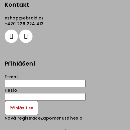
Kontakt
eshop
@
ebraid.cz
+420 228 224 413
Přihlášení
E-mail
Heslo
Přihlásit se
Nová registrace
Zapomenuté heslo