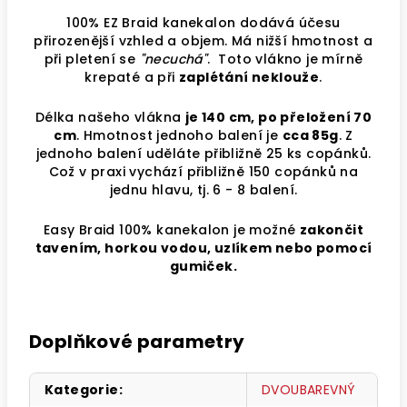
100% EZ Braid kanekalon dodává účesu
přirozenější vzhled a objem. Má nižší hmotnost a
při pletení se
"necuchá"
. Toto vlákno je mírně
krepaté a při
zaplétání neklouže
.
Délka našeho vlákna
je 140 cm, po přeložení 70
cm
. Hmotnost jednoho balení je
cca 85g
. Z
jednoho balení uděláte přibližně 25 ks copánků.
Což v praxi vychází přibližně 150 copánků na
jednu hlavu, tj. 6 - 8 balení.
Easy Braid 100% kanekalon je možné
zakončit
tavením, horkou vodou, uzlíkem nebo pomocí
gumiček.
Doplňkové parametry
Kategorie
:
DVOUBAREVNÝ