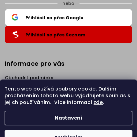
nebo
Přihlásit se přes Google
Přihlásit se přes Seznam
Informace pro vás
Sleva 5% na první nákup
.
Přihlaste se k našim novinkám
a získejte slevu.
Obchodní podmínky
Podmínky ochrany osobních údajů
Tento web používá soubory cookie. Dalším
Věrnostní Sleva
procházením tohoto webu vyjadřujete souhlas s
Napište nám
jejich používáním.. Více informací
zde
.
Chci slevu 5%
Zahájit REKLAMACI
Nastavení
Privacy policy
Copyright 2026
eBraid.cz
. Všechna práva vyhrazena.
Upravit nastavení cookies