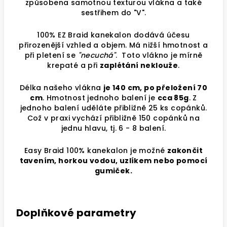
způsobena samotnou texturou vlákna a také
sestřihem do "V".
100% EZ Braid kanekalon dodává účesu
přirozenější vzhled a objem. Má nižší hmotnost a
při pletení se
"necuchá"
. Toto vlákno je mírně
krepaté a při
zaplétání neklouže
.
Délka našeho vlákna
je 140 cm, po přeložení 70
cm
. Hmotnost jednoho balení je
cca 85g
. Z
jednoho balení uděláte přibližně 25 ks copánků.
Což v praxi vychází přibližně 150 copánků na
jednu hlavu, tj. 6 - 8 balení.
Easy Braid 100% kanekalon je možné
zakončit
tavením, horkou vodou, uzlíkem nebo pomocí
gumiček.
Doplňkové parametry