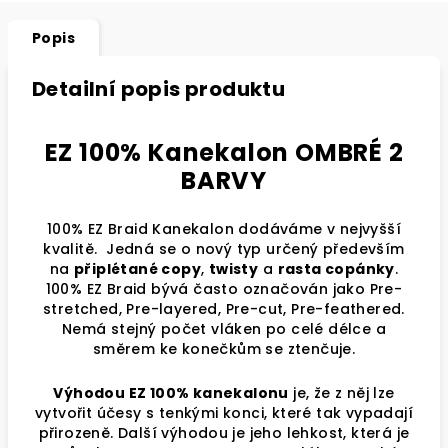
Popis
Detailní popis produktu
EZ 100% Kanekalon OMBRÉ 2
BARVY
100% EZ Braid Kanekalon dodáváme v nejvyšší
kvalitě. Jedná se o nový typ určený především
na
připlétané copy
,
twisty
a
rasta copánky
.
100% EZ Braid bývá často označován jako Pre-
stretched, Pre-layered, Pre-cut, Pre-feathered.
Nemá stejný počet vláken po celé délce a
směrem ke konečkům se ztenčuje.
Výhodou EZ 100% kanekalonu
je, že z něj lze
vytvořit účesy s tenkými konci, které tak vypadají
přirozeně. Další výhodou je jeho lehkost, která je