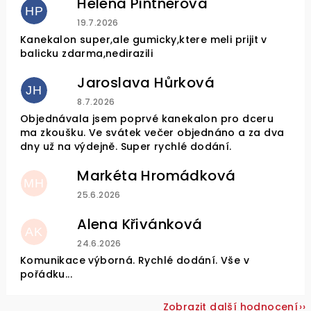
Helena Pintnerova
HP
Hodnocení obchodu je 4 z 5 hvězdiček.
19.7.2026
Kanekalon super,ale gumicky,ktere meli prijit v
balicku zdarma,nedirazili
Jaroslava Hůrková
JH
Hodnocení obchodu je 5 z 5 hvězdiček.
8.7.2026
Objednávala jsem poprvé kanekalon pro dceru
ma zkoušku. Ve svátek večer objednáno a za dva
dny už na výdejně. Super rychlé dodání.
Markéta Hromádková
MH
Hodnocení obchodu je 5 z 5 hvězdiček.
25.6.2026
Alena Křivánková
AK
Hodnocení obchodu je 5 z 5 hvězdiček.
24.6.2026
Komunikace výborná. Rychlé dodání. Vše v
pořádku...
Zobrazit další hodnocení