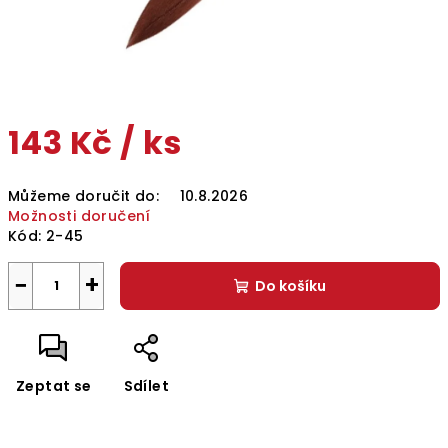
143 Kč
/ ks
Měrná
Můžeme doručit do:
10.8.2026
cena:
Možnosti doručení
Kód:
2-45
−
+
Do košíku
Zeptat se
Sdílet