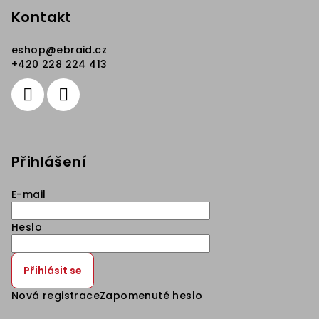
Kontakt
eshop
@
ebraid.cz
+420 228 224 413
Přihlášení
E-mail
Heslo
Přihlásit se
Nová registrace
Zapomenuté heslo