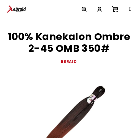
Přejít
na
obsah
Nákupn
Hledat
Přihlášení
100% Kanekalon Ombre
košík
2-45 OMB 350#
EBRAID