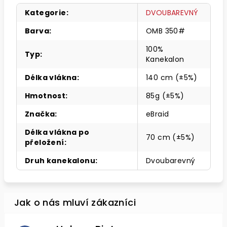
Kategorie
:
DVOUBAREVNÝ
Barva
:
OMB 350#
100%
Typ
:
Kanekalon
Délka vlákna
:
140 cm (±5%)
Hmotnost
:
85g (±5%)
Značka
:
eBraid
Délka vlákna po
70 cm (±5%)
přeložení
:
Druh kanekalonu
:
Dvoubarevný