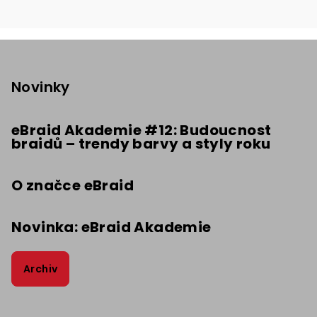
Z
á
p
Novinky
a
t
eBraid Akademie #12: Budoucnost
braidů – trendy barvy a styly roku
í
O značce eBraid
Novinka: eBraid Akademie
Archiv