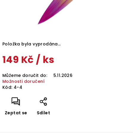
Položka byla vyprodána…
149 Kč
/ ks
Měrná
Můžeme doručit do:
5.11.2026
cena:
Možnosti doručení
Kód:
4-4
Zeptat se
Sdílet