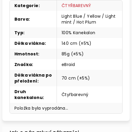
Kategorie
:
ČTYŘBAREVNÝ
Light Blue / Yellow / Light
Barva
:
mint / Hot Plum
Typ
:
100% Kanekalon
Délka vlákna
:
140 cm (±5%)
Hmotnost
:
85g (±5%)
Značka
:
eBraid
Délka vlákna po
70 cm (±5%)
přeložení
:
Druh
Čtyřbarevný
kanekalonu
:
Položka byla vyprodána…