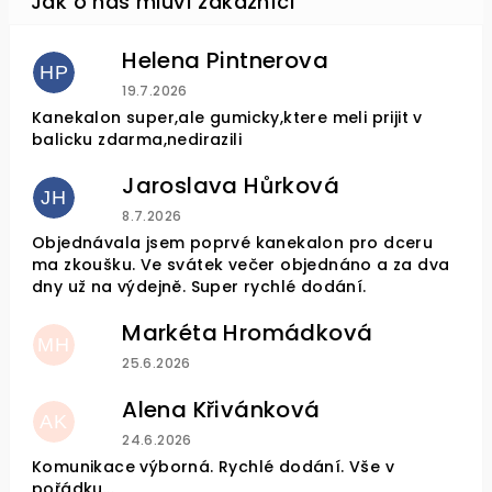
Helena Pintnerova
HP
Hodnocení obchodu je 4 z 5 hvězdiček.
19.7.2026
Kanekalon super,ale gumicky,ktere meli prijit v
balicku zdarma,nedirazili
Jaroslava Hůrková
JH
Hodnocení obchodu je 5 z 5 hvězdiček.
8.7.2026
Objednávala jsem poprvé kanekalon pro dceru
ma zkoušku. Ve svátek večer objednáno a za dva
dny už na výdejně. Super rychlé dodání.
Markéta Hromádková
MH
Hodnocení obchodu je 5 z 5 hvězdiček.
25.6.2026
Alena Křivánková
AK
Hodnocení obchodu je 5 z 5 hvězdiček.
24.6.2026
Komunikace výborná. Rychlé dodání. Vše v
pořádku...