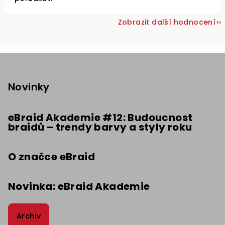
Zobrazit další hodnocení
Z
á
p
Novinky
a
t
eBraid Akademie #12: Budoucnost
braidů – trendy barvy a styly roku
í
O značce eBraid
Novinka: eBraid Akademie
Archiv