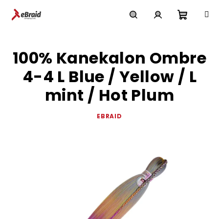
Přejít
na
obsah
Nákupn
Hledat
Přihlášení
100% Kanekalon Ombre
košík
4-4 L Blue / Yellow / L
mint / Hot Plum
EBRAID