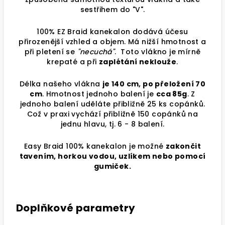
sestřihem do "V".
100% EZ Braid kanekalon dodává účesu
přirozenější vzhled a objem. Má nižší hmotnost a
při pletení se
"necuchá"
. Toto vlákno je mírně
krepaté a při
zaplétání neklouže
.
Délka našeho vlákna
je 140 cm, po přeložení 70
cm
. Hmotnost jednoho balení je
cca 85g
. Z
jednoho balení uděláte přibližně 25 ks copánků.
Což v praxi vychází přibližně 150 copánků na
jednu hlavu, tj. 6 - 8 balení.
Easy Braid 100% kanekalon je možné
zakončit
tavením, horkou vodou, uzlíkem nebo pomocí
gumiček.
Doplňkové parametry