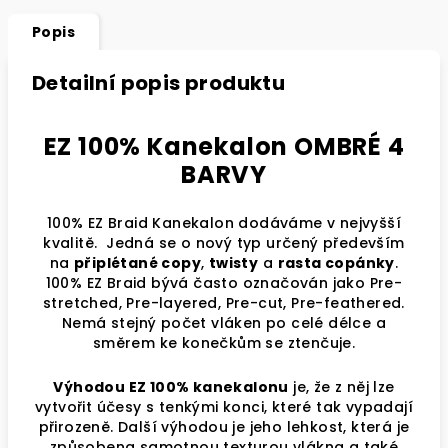
Popis
Detailní popis produktu
EZ 100% Kanekalon OMBRÉ 4
BARVY
100% EZ Braid Kanekalon dodáváme v nejvyšší
kvalitě. Jedná se o nový typ určený především
na
připlétané copy
,
twisty
a
rasta copánky
.
100% EZ Braid bývá často označován jako Pre-
stretched, Pre-layered, Pre-cut, Pre-feathered.
Nemá stejný počet vláken po celé délce a
směrem ke konečkům se ztenčuje.
Výhodou EZ 100% kanekalonu
je, že z něj lze
vytvořit účesy s tenkými konci, které tak vypadají
přirozeně. Další výhodou je jeho lehkost, která je
způsobena samotnou texturou vlákna a také