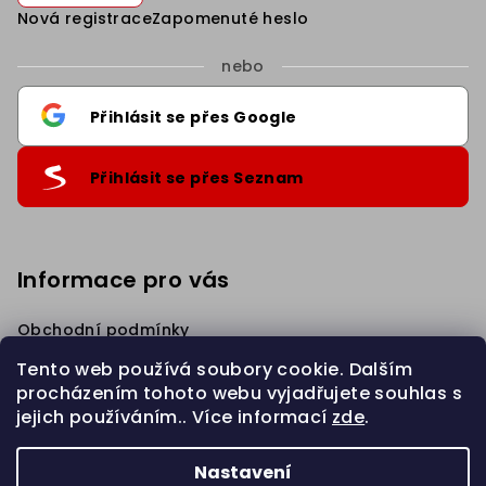
Nová registrace
Zapomenuté heslo
nebo
Přihlásit se přes Google
Přihlásit se přes Seznam
Informace pro vás
Obchodní podmínky
Podmínky ochrany osobních údajů
Tento web používá soubory cookie. Dalším
Věrnostní Sleva
procházením tohoto webu vyjadřujete souhlas s
Napište nám
jejich používáním.. Více informací
zde
.
Zahájit REKLAMACI
Nastavení