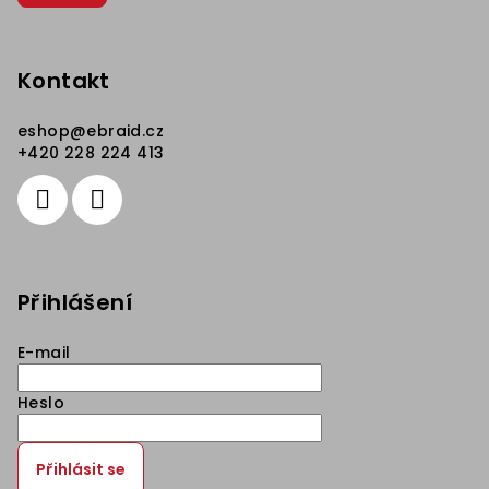
Kontakt
eshop
@
ebraid.cz
+420 228 224 413
Přihlášení
E-mail
Heslo
Přihlásit se