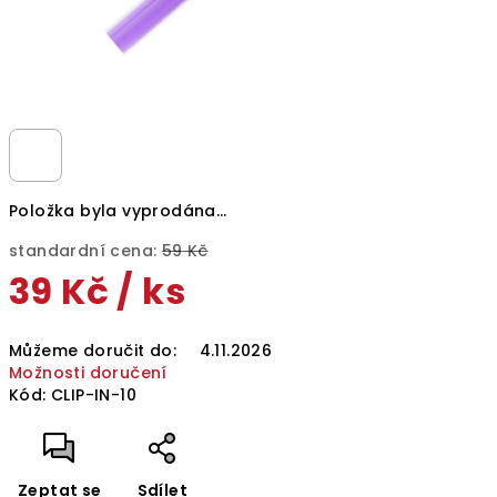
Položka byla vyprodána…
standardní cena:
59 Kč
39 Kč
/ ks
Měrná
Můžeme doručit do:
4.11.2026
cena:
Možnosti doručení
Kód:
CLIP-IN-10
Zeptat se
Sdílet