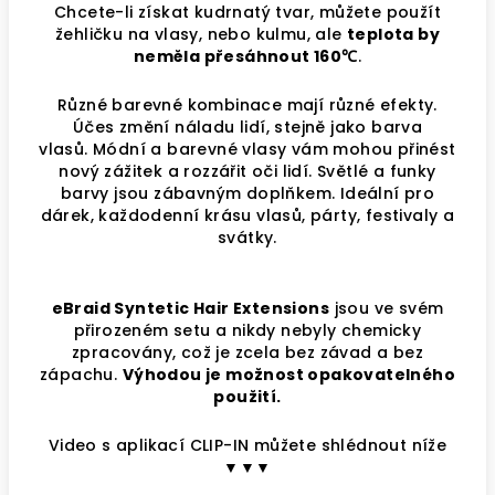
Chcete-li získat kudrnatý tvar, můžete použít
žehličku na vlasy, nebo kulmu, ale
teplota by
neměla přesáhnout 160℃
.
Různé barevné kombinace mají různé efekty.
Účes změní náladu lidí, stejně jako barva
vlasů. Módní a barevné vlasy vám mohou přinést
nový zážitek a rozzářit oči lidí.
Světlé a funky
barvy jsou zábavným doplňkem. Ideální pro
dárek, každodenní krásu vlasů, párty, festivaly a
svátky.
eBraid Syntetic Hair Extensions
jsou ve svém
přirozeném setu a nikdy nebyly chemicky
zpracovány, což je zcela bez závad a bez
zápachu.
Výhodou je možnost opakovatelného
použití.
Video s aplikací CLIP-IN můžete shlédnout níže
▼▼▼