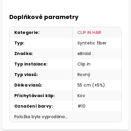
Doplňkové parametry
Kategorie
:
CLIP IN HAIR
Typ
:
Syntetic fiber
Značka
:
eBraid
Typ instalace
:
Clip in
Typ vlasů
:
Rovný
Délka vlasů
:
55 cm (±5%)
Přichytávací klip
:
Kov
Označení barvy
:
#10
Položka byla vyprodána…