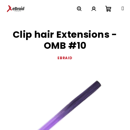
Přejít
na
obsah
Nákupn
Hledat
Přihlášení
Clip hair Extensions -
košík
OMB #10
EBRAID