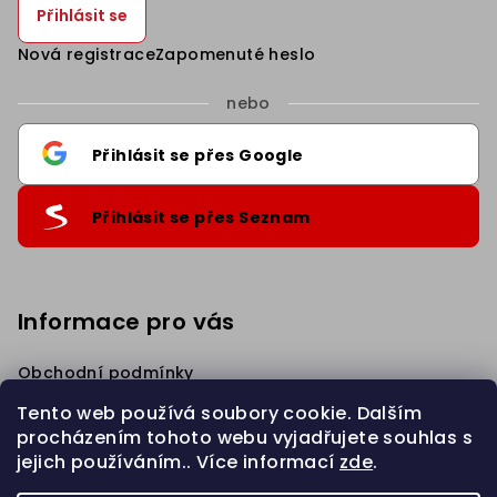
Přihlásit se
Nová registrace
Zapomenuté heslo
nebo
Přihlásit se přes Google
Přihlásit se přes Seznam
Informace pro vás
Obchodní podmínky
Podmínky ochrany osobních údajů
Tento web používá soubory cookie. Dalším
Věrnostní Sleva
procházením tohoto webu vyjadřujete souhlas s
Napište nám
jejich používáním.. Více informací
zde
.
Zahájit REKLAMACI