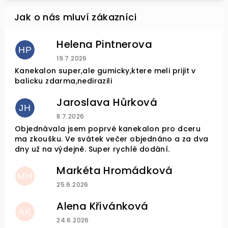
Helena Pintnerova
HP
Hodnocení obchodu je 4 z 5 hvězdiček.
19.7.2026
Kanekalon super,ale gumicky,ktere meli prijit v
balicku zdarma,nedirazili
Jaroslava Hůrková
JH
Hodnocení obchodu je 5 z 5 hvězdiček.
8.7.2026
Objednávala jsem poprvé kanekalon pro dceru
ma zkoušku. Ve svátek večer objednáno a za dva
dny už na výdejně. Super rychlé dodání.
Markéta Hromádková
MH
Hodnocení obchodu je 5 z 5 hvězdiček.
25.6.2026
Alena Křivánková
AK
Hodnocení obchodu je 5 z 5 hvězdiček.
24.6.2026