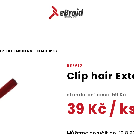
AIR EXTENSIONS - OMB #37
EBRAID
Clip hair Ex
standardní cena:
59 Kč
39 Kč
/ k
Měrná
cena:
Můžeme doručit do:
10.8.