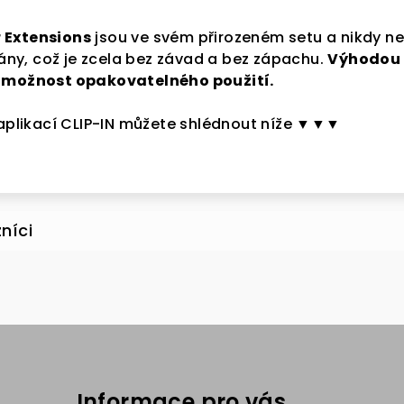
r Extensions
jsou ve svém přirozeném setu a nikdy ne
ny, což je zcela bez závad a bez zápachu.
Výhodou 
možnost opakovatelného použití.
aplikací CLIP-IN můžete shlédnout níže ▼▼▼
Informace pro vás