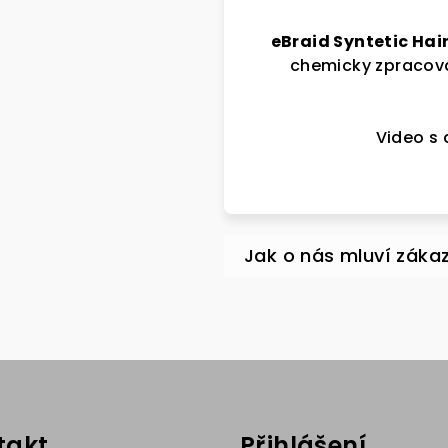
eBraid Syntetic Hai
chemicky zpracová
Video s 
takt
Přihlášení