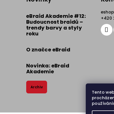
p
a
esho
eBraid Akademie #12:
t
+420 
Budoucnost braidů –
trendy barvy a styly
í
roku
O značce eBraid
Novinka: eBraid
Akademie
Archiv
Tento web
procházen
používání