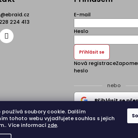
p
@
ebraid.cz
E-mail
228 224 413
Heslo
Přihlásit se
Nová registrace
Zapome
heslo
nebo
Přihlásit se pře
 používá soubory cookie. Dalším
S
Google
Přihlásit se pře
ím tohoto webu vyjadřujete souhlas s jejich
m.. Více informací
zde
.
Seznam