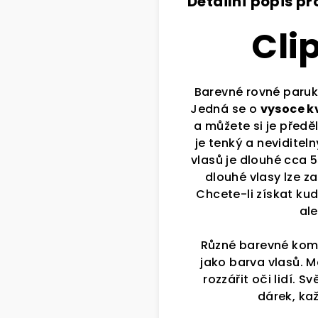
Detailní popis p
Cli
Barevné rovné paruk
Jedná se o
vysoce k
a můžete si je před
je tenký a neviditeln
vlasů je dlouhé cca 5
dlouhé vlasy lze 
Chcete-li získat kud
ale
Různé barevné komb
jako barva vlasů. 
rozzářit oči lidí.
Svě
dárek, kaž