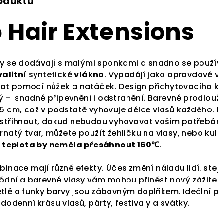
roduktu
p Hair Extensions
y se dodávají s malými sponkami a snadno se použív
valitní
syntetické
vlákno
. Vypadájí jako opravdové 
ělat pomocí nůžek a natáček.
Design přichytovacího k
ý -
snadné připevnění i odstranění. Barevné prodlou
5 cm, což v podstatě vyhovuje délce vlasů každého. P
zastřihnout, dokud nebudou vyhovovat vašim potřebá
rnatý tvar, můžete použít žehličku na vlasy, nebo ku
teplota by neměla přesáhnout 160℃
.
inace mají různé efekty. Účes změní náladu lidí, ste
Módní a barevné vlasy vám mohou přinést nový zážite
tlé a funky barvy jsou zábavným doplňkem. Ideální 
dodenní krásu vlasů, párty, festivaly a svátky.