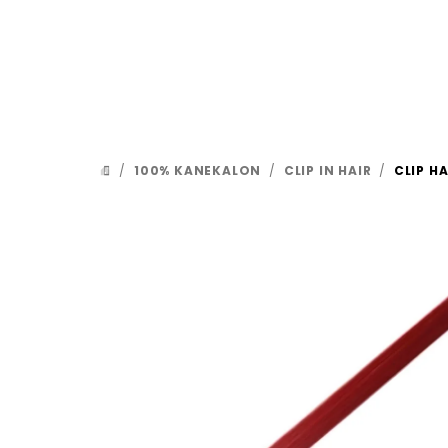
Přejít
na
obsah
/
100% KANEKALON
/
CLIP IN HAIR
/
CLIP H
DOMŮ