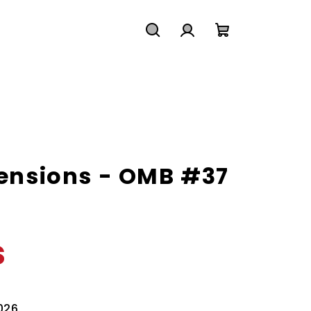
Hledat
Přihlášení
Nákupní
košík
tensions - OMB #37
s
2026