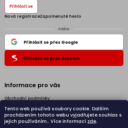
Přihlásit se
Nová registrace
Zapomenuté heslo
nebo
Přihlásit se přes Google
Přihlásit se přes Seznam
Informace pro vás
Obchodní podmínky
Podmínky ochrany osobních údajů
Tento web používá soubory cookie. Dalším
Věrnostní Sleva
procházením tohoto webu vyjadřujete souhlas s
Napište nám
jejich používáním.. Více informací
zde
.
Zahájit REKLAMACI