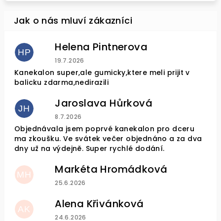
Helena Pintnerova
HP
Hodnocení obchodu je 4 z 5 hvězdiček.
19.7.2026
Kanekalon super,ale gumicky,ktere meli prijit v
balicku zdarma,nedirazili
Jaroslava Hůrková
JH
Hodnocení obchodu je 5 z 5 hvězdiček.
8.7.2026
Objednávala jsem poprvé kanekalon pro dceru
ma zkoušku. Ve svátek večer objednáno a za dva
dny už na výdejně. Super rychlé dodání.
Markéta Hromádková
MH
Hodnocení obchodu je 5 z 5 hvězdiček.
25.6.2026
Alena Křivánková
AK
Hodnocení obchodu je 5 z 5 hvězdiček.
24.6.2026