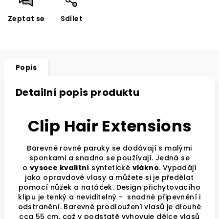
Zeptat se
Sdílet
Popis
Detailní popis produktu
Clip Hair Extensions
Barevné rovné paruky se dodávají s malými
sponkami a snadno se používají. Jedná se
o
vysoce kvalitní
syntetické
vlákno
. Vypadájí
jako opravdové vlasy a můžete si je předělat
pomocí nůžek a natáček.
Design přichytovacího
klipu je tenký a neviditelný -
snadné připevnění i
odstranění. Barevné prodloužení vlasů je dlouhé
cca 55 cm, což v podstatě vyhovuje délce vlasů