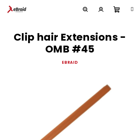
Přejít
na
obsah
Nákupn
Hledat
Přihlášení
Clip hair Extensions -
košík
OMB #45
EBRAID