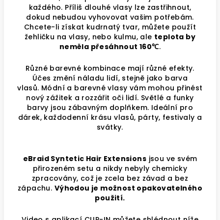
každého. Příliš dlouhé vlasy lze zastřihnout,
dokud nebudou vyhovovat vašim potřebám.
Chcete-li získat kudrnatý tvar, můžete použít
žehličku na vlasy, nebo kulmu, ale
teplota by
neměla přesáhnout 160℃
.
Různé barevné kombinace mají různé efekty.
Účes změní náladu lidí, stejně jako barva
vlasů. Módní a barevné vlasy vám mohou přinést
nový zážitek a rozzářit oči lidí.
Světlé a funky
barvy jsou zábavným doplňkem. Ideální pro
dárek, každodenní krásu vlasů, párty, festivaly a
svátky.
eBraid Syntetic Hair Extensions
jsou ve svém
přirozeném setu a nikdy nebyly chemicky
zpracovány, což je zcela bez závad a bez
zápachu.
Výhodou je možnost opakovatelného
použití.
Video s aplikací CLIP-IN můžete shlédnout níže