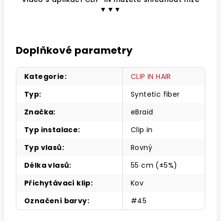
▼▼▼
Doplňkové parametry
Kategorie
:
CLIP IN HAIR
Typ
:
Syntetic fiber
Značka
:
eBraid
Typ instalace
:
Clip in
Typ vlasů
:
Rovný
Délka vlasů
:
55 cm (±5%)
Přichytávací klip
:
Kov
Označení barvy
:
#45