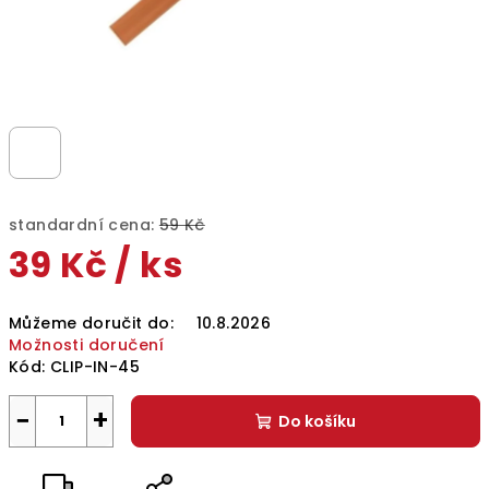
standardní cena:
59 Kč
39 Kč
/ ks
Měrná
Můžeme doručit do:
10.8.2026
cena:
Možnosti doručení
Kód:
CLIP-IN-45
−
+
Do košíku