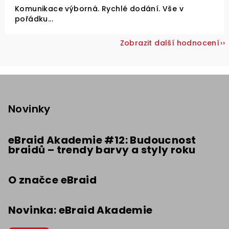
Komunikace výborná. Rychlé dodání. Vše v
pořádku...
Zobrazit další hodnocení
Z
á
p
Novinky
a
t
eBraid Akademie #12: Budoucnost
braidů – trendy barvy a styly roku
í
O značce eBraid
Novinka: eBraid Akademie