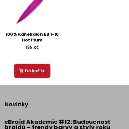
100% Kanekalon EB 1-10
Hot Plum
135 Kč
Do košíku
Z
á
p
Novinky
a
t
eBraid Akademie #12: Budoucnost
braidů – trendy barvy a styly roku
í