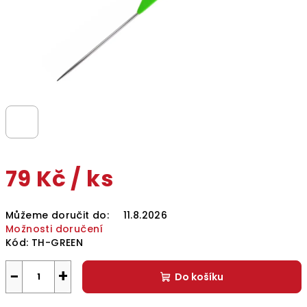
79 Kč
/ ks
Měrná
Můžeme doručit do:
11.8.2026
cena:
Možnosti doručení
Kód:
TH-GREEN
−
+
Do košíku