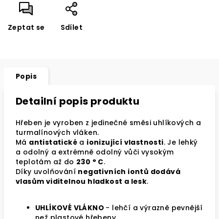
Zeptat se
Sdílet
Popis
Detailní popis produktu
Hřeben je vyroben z jedinečné směsi uhlíkových a
turmalínových vláken.
Má
antistatické
a
ionizující vlastnosti
. Je lehký
a odolný a extrémně odolný vůči vysokým
teplotám až do
230 ° C
.
Díky uvolňování
negativních iontů dodává
vlasům viditelnou hladkost a lesk
.
UHLÍKOVÉ VLÁKNO
- lehčí a výrazně pevnější
než plastové hřebeny.