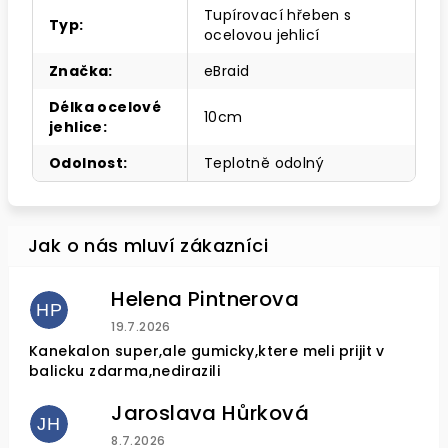
Tupírovací hřeben s
Typ
:
ocelovou jehlicí
Značka
:
eBraid
Délka ocelové
10cm
jehlice
:
Odolnost
:
Teplotně odolný
Helena Pintnerova
HP
Hodnocení obchodu je 4 z 5 hvězdiček.
19.7.2026
Kanekalon super,ale gumicky,ktere meli prijit v
balicku zdarma,nedirazili
Jaroslava Hůrková
JH
Hodnocení obchodu je 5 z 5 hvězdiček.
8.7.2026