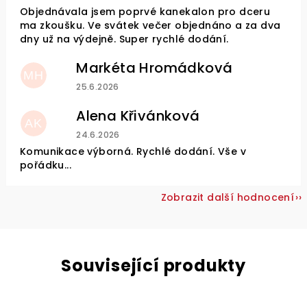
Objednávala jsem poprvé kanekalon pro dceru
ma zkoušku. Ve svátek večer objednáno a za dva
dny už na výdejně. Super rychlé dodání.
Markéta Hromádková
MH
Hodnocení obchodu je 5 z 5 hvězdiček.
25.6.2026
Alena Křivánková
AK
Hodnocení obchodu je 5 z 5 hvězdiček.
24.6.2026
Komunikace výborná. Rychlé dodání. Vše v
pořádku...
Zobrazit další hodnocení
Související produkty