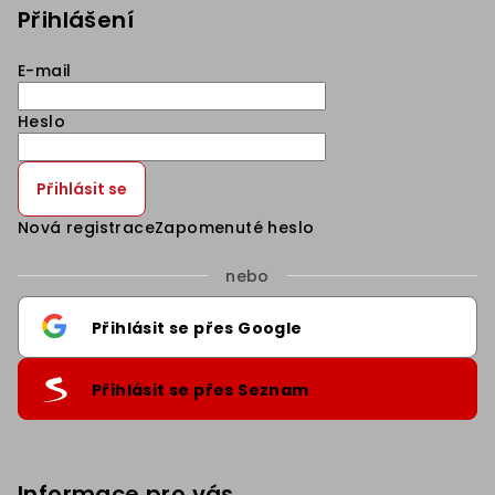
Přihlášení
E-mail
Heslo
Přihlásit se
Nová registrace
Zapomenuté heslo
nebo
Přihlásit se přes Google
Přihlásit se přes Seznam
Informace pro vás
Sleva 5% na první nákup
.