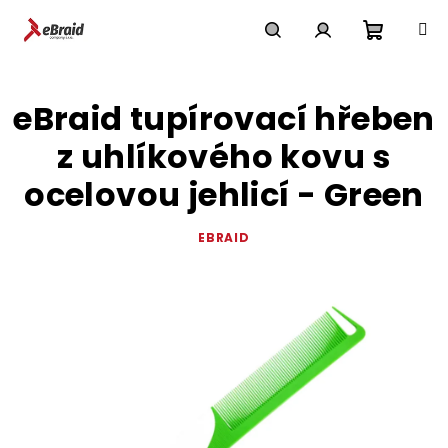
Přejít
na
obsah
Nákupn
Hledat
Přihlášení
eBraid tupírovací hřeben
košík
z uhlíkového kovu s
ocelovou jehlicí - Green
EBRAID