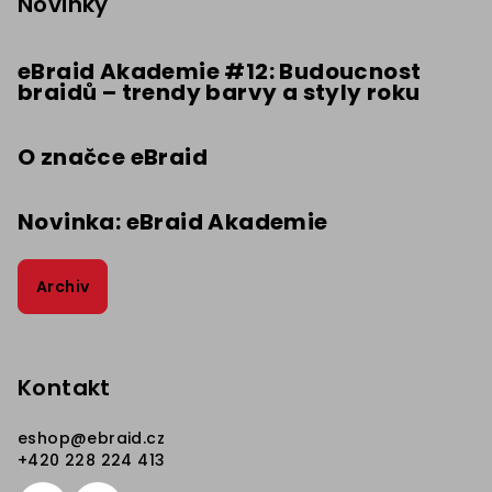
p
Novinky
a
t
eBraid Akademie #12: Budoucnost
braidů – trendy barvy a styly roku
í
O značce eBraid
Novinka: eBraid Akademie
Archiv
Kontakt
eshop
@
ebraid.cz
+420 228 224 413