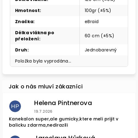
Hmotnost
:
100gr (±5%)
Značka
:
eBraid
Délka vlákna po
60 cm (±5%)
přeložení
:
Druh
:
Jednobarevný
Položka byla vyprodána…
Helena Pintnerova
HP
Hodnocení obchodu je 4 z 5 hvězdiček.
19.7.2026
Kanekalon super,ale gumicky,ktere meli prijit v
balicku zdarma,nedirazili