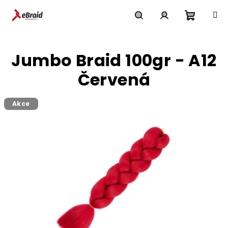
Přejít
na
obsah
Nákupn
Hledat
Přihlášení
Jumbo Braid 100gr - A12
košík
Červená
Akce