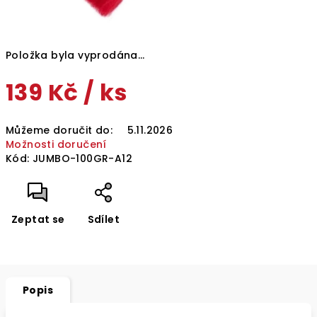
Položka byla vyprodána…
139 Kč
/ ks
Měrná
Můžeme doručit do:
5.11.2026
cena:
Možnosti doručení
Kód:
JUMBO-100GR-A12
Zeptat se
Sdílet
Popis