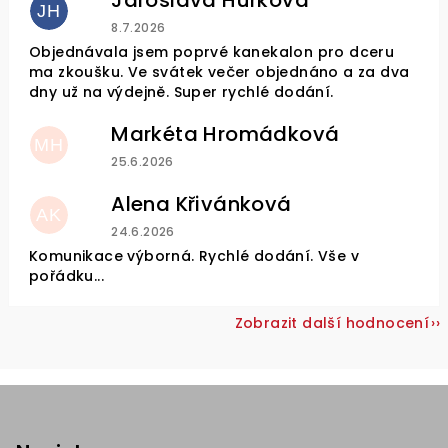
Jaroslava Hůrková
JH
Hodnocení obchodu je 5 z 5 hvězdiček.
8.7.2026
Objednávala jsem poprvé kanekalon pro dceru
ma zkoušku. Ve svátek večer objednáno a za dva
dny už na výdejně. Super rychlé dodání.
Markéta Hromádková
MH
Hodnocení obchodu je 5 z 5 hvězdiček.
25.6.2026
Alena Křivánková
AK
Hodnocení obchodu je 5 z 5 hvězdiček.
24.6.2026
Komunikace výborná. Rychlé dodání. Vše v
pořádku...
Zobrazit další hodnocení
Z
á