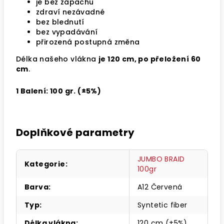
je bez zápachu
zdraví nezávadné
bez blednutí
bez vypadávání
přirozená postupná změna
Délka našeho vlákna
je 120 cm, po přeložení 60
cm
.
1 Balení: 100 gr. (±5%)
Doplňkové parametry
JUMBO BRAID
Kategorie
:
100gr
Barva
:
A12 Červená
Typ
:
Syntetic fiber
Délka vlákna
:
120 cm (±5%)