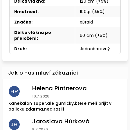
Délka vlákna
:
120 cm (±5%)
Hmotnost
:
100gr (±5%)
Značka
:
eBraid
Délka vlákna po
60 cm (±5%)
přeložení
:
Druh
:
Jednobarevný
Helena Pintnerova
HP
Hodnocení obchodu je 4 z 5 hvězdiček.
19.7.2026
Kanekalon super,ale gumicky,ktere meli prijit v
balicku zdarma,nedirazili
Jaroslava Hůrková
JH
Hodnocení obchodu je 5 z 5 hvězdiček.
8.7.2026