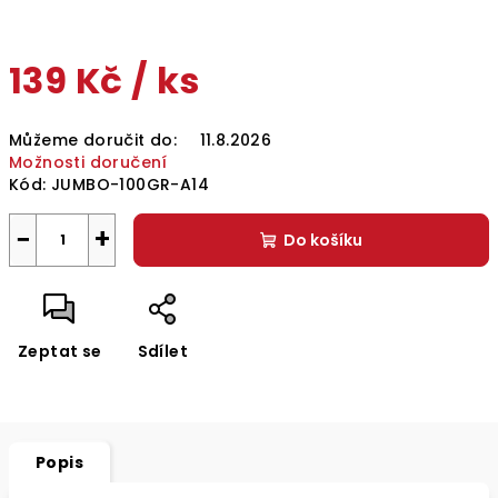
139 Kč
/ ks
Měrná
Můžeme doručit do:
11.8.2026
cena:
Možnosti doručení
Kód:
JUMBO-100GR-A14
−
+
Do košíku
Zeptat se
Sdílet
Popis