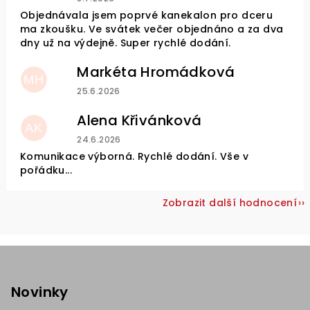
Objednávala jsem poprvé kanekalon pro dceru
ma zkoušku. Ve svátek večer objednáno a za dva
dny už na výdejně. Super rychlé dodání.
Markéta Hromádková
MH
Hodnocení obchodu je 5 z 5 hvězdiček.
25.6.2026
Alena Křivánková
AK
Hodnocení obchodu je 5 z 5 hvězdiček.
24.6.2026
Komunikace výborná. Rychlé dodání. Vše v
pořádku...
Zobrazit další hodnocení
Z
á
p
Novinky