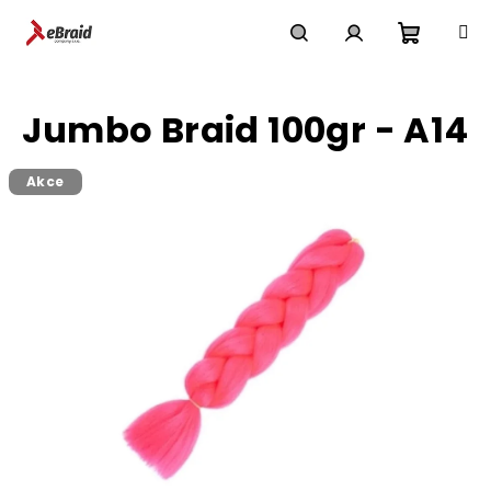
Přejít
na
obsah
Nákupn
Hledat
Přihlášení
Jumbo Braid 100gr - A14
košík
Akce