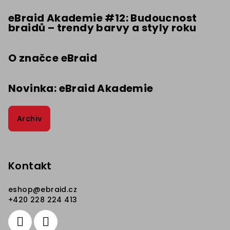
a
t
eBraid Akademie #12: Budoucnost
braidů – trendy barvy a styly roku
í
O značce eBraid
Novinka: eBraid Akademie
Archiv
Kontakt
eshop
@
ebraid.cz
+420 228 224 413