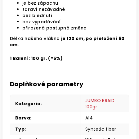
je bez zápachu
zdraví nezávadné
bez blednutí
bez vypadávání
přirozená postupná změna
Délka našeho vlákna
je 120 cm, po přeložení 60
cm
.
1 Balení: 100 gr. (±5%)
Doplňkové parametry
JUMBO BRAID
Kategorie
:
100gr
Barva
:
A14
Typ
:
Syntetic fiber