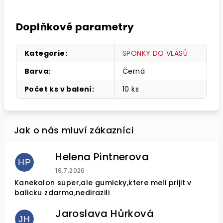
Doplňkové parametry
Kategorie
:
SPONKY DO VLASŮ
Barva
:
Černá
Počet ks v balení
:
10 ks
Helena Pintnerova
HP
Hodnocení obchodu je 4 z 5 hvězdiček.
19.7.2026
Kanekalon super,ale gumicky,ktere meli prijit v
balicku zdarma,nedirazili
Jaroslava Hůrková
JH