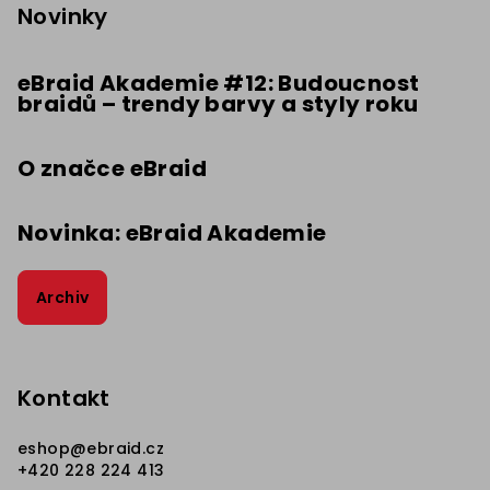
p
Novinky
a
t
eBraid Akademie #12: Budoucnost
braidů – trendy barvy a styly roku
í
O značce eBraid
Novinka: eBraid Akademie
Archiv
Kontakt
eshop
@
ebraid.cz
+420 228 224 413