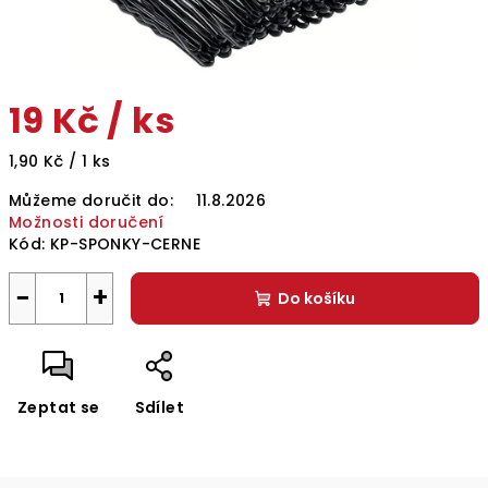
19 Kč
/ ks
Měrná
1,90 Kč / 1 ks
cena:
Můžeme doručit do:
11.8.2026
Možnosti doručení
Kód:
KP-SPONKY-CERNE
−
+
Do košíku
Zeptat se
Sdílet