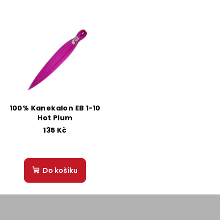
100% Kanekalon EB 1-10
Hot Plum
135 Kč
Do košíku
Z
á