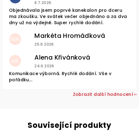
Hodnocení obchodu je 5 z 5 hvězdiček.
8.7.2026
Objednávala jsem poprvé kanekalon pro dceru
ma zkoušku. Ve svátek večer objednáno a za dva
dny už na výdejně. Super rychlé dodání.
Markéta Hromádková
MH
Hodnocení obchodu je 5 z 5 hvězdiček.
25.6.2026
Alena Křivánková
AK
Hodnocení obchodu je 5 z 5 hvězdiček.
24.6.2026
Komunikace výborná. Rychlé dodání. Vše v
pořádku...
Zobrazit další hodnocení
Související produkty