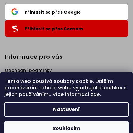
Přihlásit se přes Google
Přihlásit se přes Seznam
Informace pro vás
Obchodní podmínky
Podmínky ochrany osobních údajů
Tento web používá soubory cookie. Dalším
Věrnostní Sleva
procházením tohoto webu vyjadřujete souhlas s
Napište nám
jejich používáním.. Více informací
zde
.
Zahájit REKLAMACI
Nastavení
Copyright 2026
eBraid.cz
. Všechna práva vyhrazena.
Upravit nastavení cookies
Souhlasím