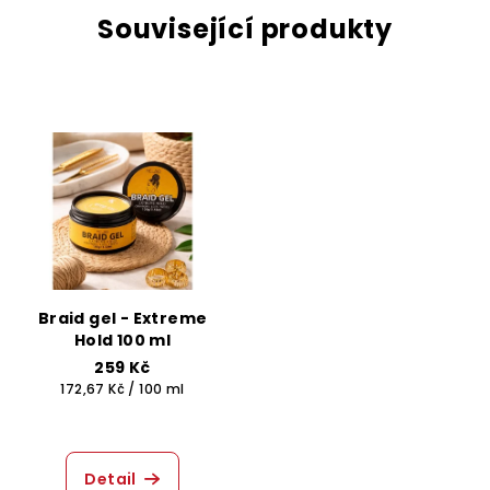
Související produkty
Braid gel - Extreme
Hold 100 ml
259 Kč
Měrná
172,67 Kč / 100 ml
cena:
Detail