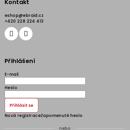
Kontakt
eshop
@
ebraid.cz
+420 228 224 413
Přihlášení
E-mail
Heslo
Přihlásit se
Nová registrace
Zapomenuté heslo
nebo