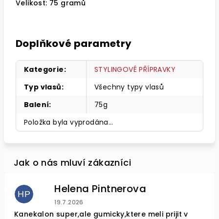
Velikost: 75 gramů
Doplňkové parametry
Kategorie
:
STYLINGOVÉ PŘÍPRAVKY
Typ vlasů
:
Všechny typy vlasů
Balení
:
75g
Položka byla vyprodána…
Helena Pintnerova
HP
Hodnocení obchodu je 4 z 5 hvězdiček.
19.7.2026
Kanekalon super,ale gumicky,ktere meli prijit v