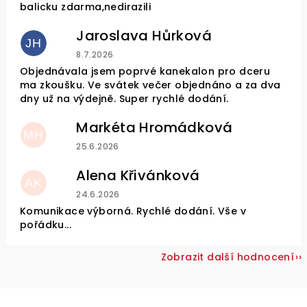
balicku zdarma,nedirazili
Jaroslava Hůrková
JH
Hodnocení obchodu je 5 z 5 hvězdiček.
8.7.2026
Objednávala jsem poprvé kanekalon pro dceru
ma zkoušku. Ve svátek večer objednáno a za dva
dny už na výdejně. Super rychlé dodání.
Markéta Hromádková
MH
Hodnocení obchodu je 5 z 5 hvězdiček.
25.6.2026
Alena Křivánková
AK
Hodnocení obchodu je 5 z 5 hvězdiček.
24.6.2026
Komunikace výborná. Rychlé dodání. Vše v
pořádku...
Zobrazit další hodnocení