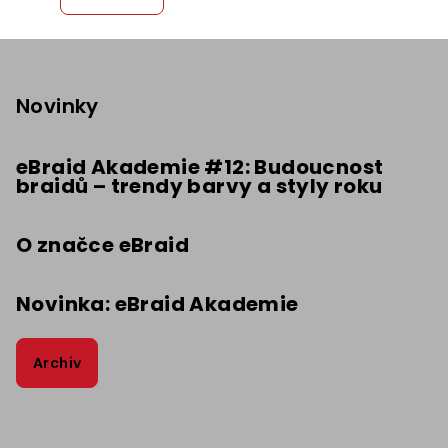
Z
á
p
Novinky
a
t
eBraid Akademie #12: Budoucnost
braidů – trendy barvy a styly roku
í
O značce eBraid
Novinka: eBraid Akademie
Archiv