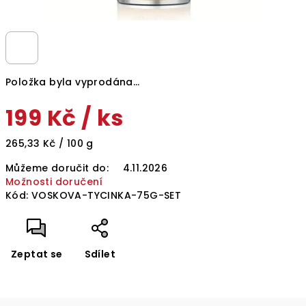
Položka byla vyprodána…
199 Kč
/ ks
Měrná
265,33 Kč / 100 g
cena:
Můžeme doručit do:
4.11.2026
Možnosti doručení
Kód:
VOSKOVA-TYCINKA-75G-SET
Zeptat se
Sdílet