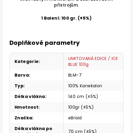
přístrojům.
1 Balení: 100 gr. (±5%)
Doplňkové parametry
LIMITOVANÁ EDICE / ICE
Kategorie
:
BLUE 100g
Barva
:
BLM-7
Typ
:
100% Kanekalon
Délka vlákna
:
140 cm (±5%)
Hmotnost
:
100gr (±5%)
Značka
:
eBraid
Délka vlákna po
70 cm (±5%)