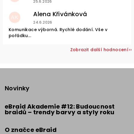
25.6.2026
Alena Křivánková
AK
Hodnocení obchodu je 5 z 5 hvězdiček.
24.6.2026
Komunikace výborná. Rychlé dodání. Vše v
pořádku...
Zobrazit další hodnocení
Z
á
p
Novinky
a
t
eBraid Akademie #12: Budoucnost
braidů – trendy barvy a styly roku
í
O značce eBraid