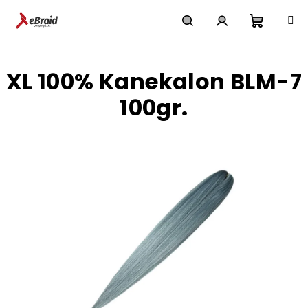
Přejít
na
obsah
Nákupn
Hledat
Přihlášení
XL 100% Kanekalon BLM-7
košík
100gr.