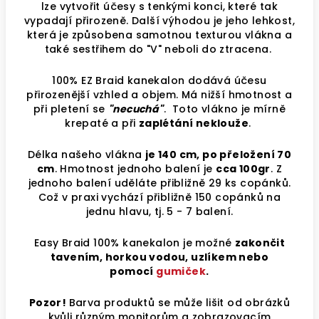
lze vytvořit účesy s tenkými konci, které tak
vypadají přirozeně. Další výhodou je jeho lehkost,
která je způsobena samotnou texturou vlákna a
také sestřihem do "V" neboli do ztracena.
100% EZ Braid kanekalon dodává účesu
přirozenější vzhled a objem. Má nižší hmotnost a
při pletení se
"necuchá"
. Toto vlákno je mírně
krepaté a při
zaplétání neklouže
.
Délka našeho vlákna
je 140 cm, po přeložení 70
cm
. Hmotnost jednoho balení je
cca 100gr
. Z
jednoho balení uděláte přibližně 29 ks copánků.
Což v praxi vychází přibližně 150 copánků na
jednu hlavu, tj. 5 - 7 balení.
Easy Braid 100% kanekalon je možné
zakončit
tavením, horkou vodou, uzlíkem nebo
pomocí
gumiček
.
Pozor!
Barva produktů se může lišit od obrázků
kvůli různým monitorům a zobrazovacím