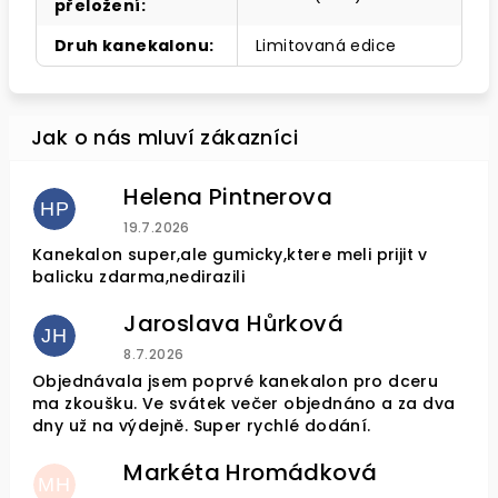
přeložení
:
Druh kanekalonu
:
Limitovaná edice
Helena Pintnerova
HP
Hodnocení obchodu je 4 z 5 hvězdiček.
19.7.2026
Kanekalon super,ale gumicky,ktere meli prijit v
balicku zdarma,nedirazili
Jaroslava Hůrková
JH
Hodnocení obchodu je 5 z 5 hvězdiček.
8.7.2026
Objednávala jsem poprvé kanekalon pro dceru
ma zkoušku. Ve svátek večer objednáno a za dva
dny už na výdejně. Super rychlé dodání.
Markéta Hromádková
MH
Hodnocení obchodu je 5 z 5 hvězdiček.