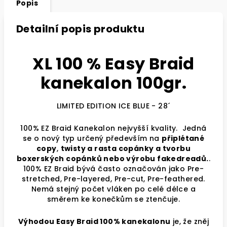
Popis
Detailní popis produktu
XL 100 % Easy Braid
kanekalon 100gr.
LIMITED EDITION ICE BLUE - 28´
100% EZ Braid Kanekalon nejvyšší kvality. Jedná
se o nový typ určený především na
připlétané
copy
,
twisty a
rasta copánky a tvorbu
boxerských copánků nebo výrobu fakedreadů.
.
100% EZ Braid bývá často označován jako Pre-
stretched, Pre-layered, Pre-cut, Pre-feathered.
Nemá stejný počet vláken po celé délce a
směrem ke konečkům se ztenčuje.
Výhodou Easy Braid 100% kanekalonu
je, že zněj