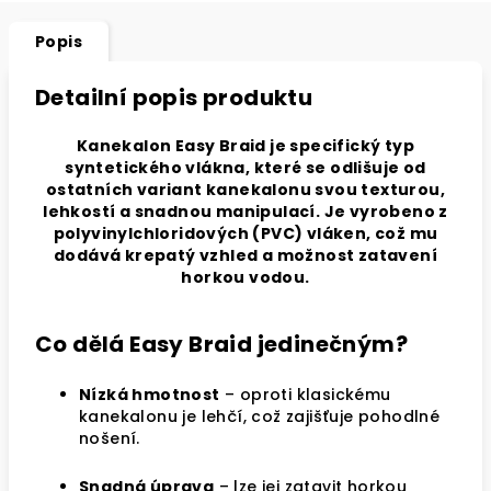
Popis
Detailní popis produktu
Kanekalon Easy Braid je specifický typ
syntetického vlákna, které se odlišuje od
ostatních variant kanekalonu svou texturou,
lehkostí a snadnou manipulací. Je vyrobeno z
polyvinylchloridových (PVC) vláken, což mu
dodává krepatý vzhled a možnost zatavení
horkou vodou.
Co dělá Easy Braid jedinečným?
Nízká hmotnost
– oproti klasickému
kanekalonu je lehčí, což zajišťuje pohodlné
nošení.
Snadná úprava
– lze jej zatavit horkou