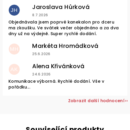
Jaroslava Hůrková
JH
Hodnocení obchodu je 5 z 5 hvězdiček.
8.7.2026
Objednávala jsem poprvé kanekalon pro dceru
ma zkoušku. Ve svátek večer objednáno a za dva
dny už na výdejně. Super rychlé dodání.
Markéta Hromádková
MH
Hodnocení obchodu je 5 z 5 hvězdiček.
25.6.2026
Alena Křivánková
AK
Hodnocení obchodu je 5 z 5 hvězdiček.
24.6.2026
Komunikace výborná. Rychlé dodání. Vše v
pořádku...
Zobrazit další hodnocení
Související produkty