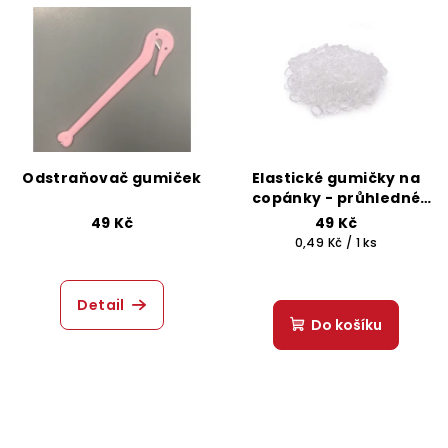
Odstraňovač gumiček
Elastické gumičky na
copánky - průhledné
100 ks
49 Kč
49 Kč
Měrná
0,49 Kč / 1 ks
cena:
Detail
Do košíku