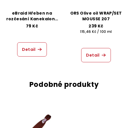
eBraid Hřeben na
ORS Olive oil WRAP/SET
rozčesání Kanekalonu
MOUSSE 207
- Růžový
79 Kč
239 Kč
Měrná
115,46 Kč / 100 ml
cena:
Detail
Detail
Podobné produkty