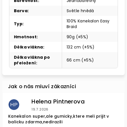
Barevnost
:
Jednobarevný
Barva
:
Světle hnědá
100% Kanekalon Easy
Typ
:
Braid
Hmotnost
:
90g (±5%)
Délka vlákna
:
132 cm (±5%)
Délka vlákna po
66 cm (±5%)
přeložení
:
Helena Pintnerova
HP
Hodnocení obchodu je 4 z 5 hvězdiček.
19.7.2026
Kanekalon super,ale gumicky,ktere meli prijit v
balicku zdarma,nedirazili