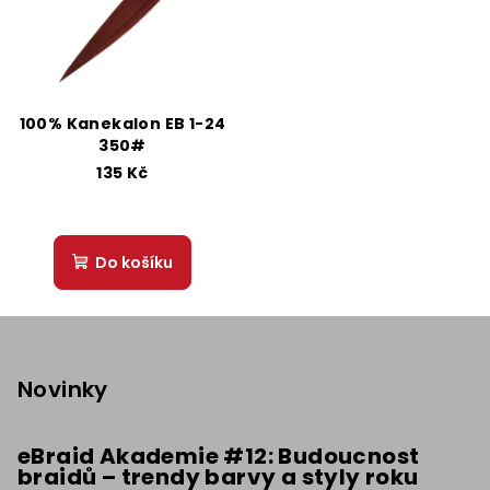
100% Kanekalon EB 1-24
350#
135 Kč
Do košíku
Z
á
p
Novinky
a
t
eBraid Akademie #12: Budoucnost
braidů – trendy barvy a styly roku
í