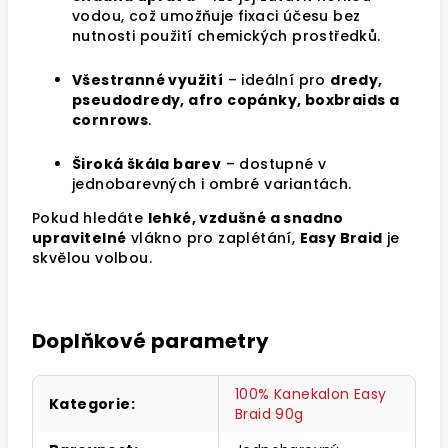
vodou, což umožňuje fixaci účesu bez
nutnosti použití chemických prostředků.
Všestranné využití
– ideální pro
dredy,
pseudodredy, afro copánky, boxbraids a
cornrows
.
Široká škála barev
– dostupné v
jednobarevných i ombré variantách.
Pokud hledáte
lehké, vzdušné a snadno
upravitelné
vlákno pro zaplétání,
Easy Braid
je
skvělou volbou.
Doplňkové parametry
100% Kanekalon Easy
Kategorie
:
Braid 90g