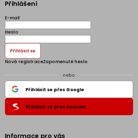
Přihlášení
E-mail
Heslo
Přihlásit se
Nová registrace
Zapomenuté heslo
nebo
Přihlásit se přes Google
Přihlásit se přes Seznam
Informace pro vás
Sleva 5% na první nákup
.