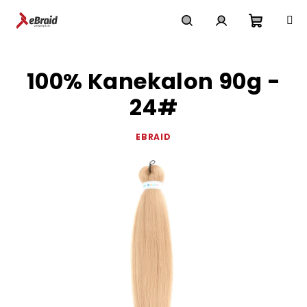
Přejít
na
obsah
Nákupn
Hledat
Přihlášení
100% Kanekalon 90g -
košík
24#
EBRAID