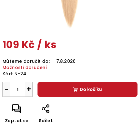
109 Kč
/ ks
Měrná
Můžeme doručit do:
7.8.2026
cena:
Možnosti doručení
Kód:
N-24
−
+
Do košíku
Zeptat se
Sdílet