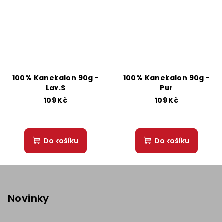
100% Kanekalon 90g -
100% Kanekalon 90g -
Lav.S
Pur
109 Kč
109 Kč
Do košíku
Do košíku
Z
á
p
Novinky
a