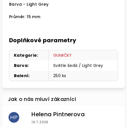
Barva - Light Grey
Průměr: 15 mm
Doplňkové parametry
Kategorie
:
GUMIČKY
Barva
:
Světle šedá / Light Grey
Balení
:
250 ks
Helena Pintnerova
HP
Hodnocení obchodu je 4 z 5 hvězdiček.
19.7.2026