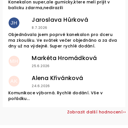
Kanekalon super,ale gumicky,ktere meli prijit v
balicku zdarma,nedirazili
Jaroslava Hůrková
JH
Hodnocení obchodu je 5 z 5 hvězdiček.
8.7.2026
Objednávala jsem poprvé kanekalon pro dceru
ma zkoušku. Ve svátek večer objednáno a za dva
dny už na výdejně. Super rychlé dodání.
Markéta Hromádková
MH
Hodnocení obchodu je 5 z 5 hvězdiček.
25.6.2026
Alena Křivánková
AK
Hodnocení obchodu je 5 z 5 hvězdiček.
24.6.2026
Komunikace výborná. Rychlé dodání. Vše v
pořádku...
Zobrazit další hodnocení