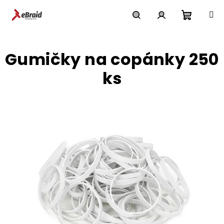
Přejít
na
obsah
Nákupn
Hledat
Přihlášení
Gumičky na copánky 250
košík
ks