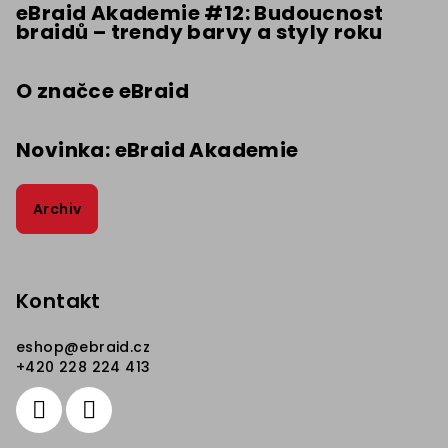
t
eBraid Akademie #12: Budoucnost
braidů – trendy barvy a styly roku
í
O značce eBraid
Novinka: eBraid Akademie
Archiv
Kontakt
eshop
@
ebraid.cz
+420 228 224 413