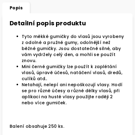
Popis
Detailní popis produktu
Tyto měkké gumičky do vlasů jsou vyrobeny
z odolné a pružné gumy, odolnější než
běžné gumičky. Jsou dostatečně silné, aby
vám vydržely celý den, a mohli se použít
znovu.
Mini černé gumičky lze použít k zaplétání
vlasů, úpravě účesů, natáčení vlasů, dredů,
culíků atd..
Netahají, nelepí ani nepoškozují vlasy. Hodí
se pro různé účesy a různé délky vlasů, při
aplikaci na husté vlasy použijte raději 2
nebo více gumiček.
Balení obsahuje 250 ks.