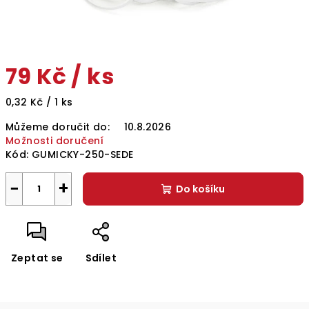
79 Kč
/ ks
Měrná
0,32 Kč / 1 ks
cena:
Můžeme doručit do:
10.8.2026
Možnosti doručení
Kód:
GUMICKY-250-SEDE
−
+
Do košíku
Zeptat se
Sdílet