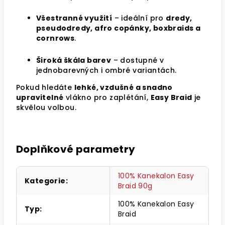
Všestranné využití
– ideální pro
dredy,
pseudodredy, afro copánky, boxbraids a
cornrows
.
Široká škála barev
– dostupné v
jednobarevných i ombré variantách.
Pokud hledáte
lehké, vzdušné a snadno
upravitelné
vlákno pro zaplétání,
Easy Braid
je
skvělou volbou.
Doplňkové parametry
100% Kanekalon Easy
Kategorie
:
Braid 90g
100% Kanekalon Easy
Typ
:
Braid