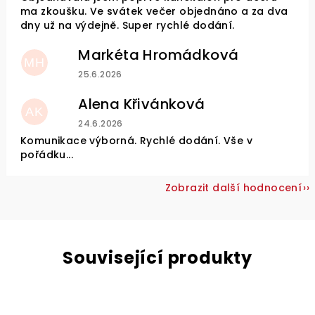
ma zkoušku. Ve svátek večer objednáno a za dva
dny už na výdejně. Super rychlé dodání.
Markéta Hromádková
MH
Hodnocení obchodu je 5 z 5 hvězdiček.
25.6.2026
Alena Křivánková
AK
Hodnocení obchodu je 5 z 5 hvězdiček.
24.6.2026
Komunikace výborná. Rychlé dodání. Vše v
pořádku...
Zobrazit další hodnocení
Související produkty