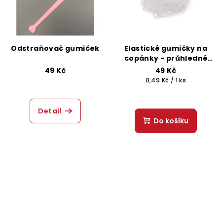
Odstraňovač gumiček
Elastické gumičky na
copánky - průhledné
100 ks
49 Kč
49 Kč
Měrná
0,49 Kč / 1 ks
cena:
Detail
Do košíku