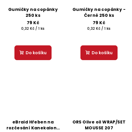
Gumičky na copánky
Gumičky na copánky -
250 ks
Černé 250 ks
79 Kč
79 Kč
Měrná
Měrná
0,32 Kč / 1 ks
0,32 Kč / 1 ks
cena:
cena:
Do košíku
Do košíku
eBraid Hřeben na
ORS Olive oil WRAP/SET
rozčesání Kanekalonu
MOUSSE 207