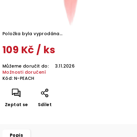
Položka byla vyprodána…
109 Kč
/ ks
Měrná
Můžeme doručit do:
3.11.2026
cena:
Možnosti doručení
Kód:
N-PEACH
Zeptat se
Sdílet
Popis