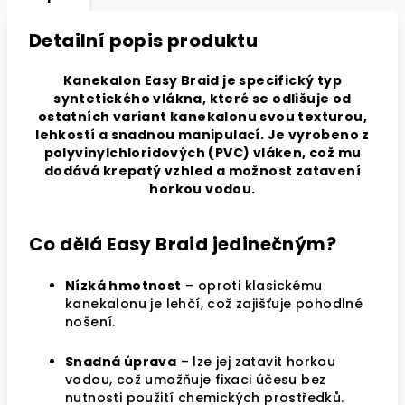
Detailní popis produktu
Kanekalon Easy Braid je specifický typ
syntetického vlákna, které se odlišuje od
ostatních variant kanekalonu svou texturou,
lehkostí a snadnou manipulací. Je vyrobeno z
polyvinylchloridových (PVC) vláken, což mu
dodává krepatý vzhled a možnost zatavení
horkou vodou.
Co dělá Easy Braid jedinečným?
Nízká hmotnost
– oproti klasickému
kanekalonu je lehčí, což zajišťuje pohodlné
nošení.
Snadná úprava
– lze jej zatavit horkou
vodou, což umožňuje fixaci účesu bez
nutnosti použití chemických prostředků.