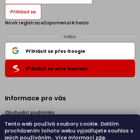
Přihlásit se
Nová registrace
Zapomenuté heslo
nebo
Přihlásit se přes Google
Přihlásit se přes Seznam
Informace pro vás
Obchodní podmínky
Podmínky ochrany osobních údajů
Tento web používá soubory cookie. Dalším
Věrnostní Sleva
procházením tohoto webu vyjadřujete souhlas s
Napište nám
jejich používáním.. Více informací
zde
.