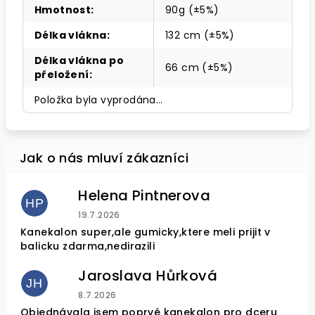
Hmotnost
:
90g (±5%)
Délka vlákna
:
132 cm (±5%)
Délka vlákna po
66 cm (±5%)
přeložení
:
Položka byla vyprodána…
Helena Pintnerova
HP
Hodnocení obchodu je 4 z 5 hvězdiček.
19.7.2026
Kanekalon super,ale gumicky,ktere meli prijit v
balicku zdarma,nedirazili
Jaroslava Hůrková
JH
Hodnocení obchodu je 5 z 5 hvězdiček.
8.7.2026
Objednávala jsem poprvé kanekalon pro dceru