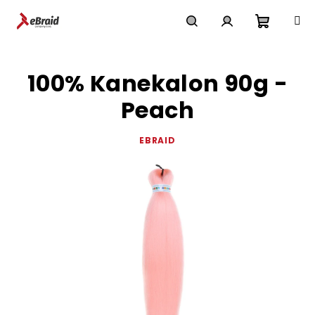
Přejít
na
obsah
Nákupn
Hledat
Přihlášení
100% Kanekalon 90g -
košík
Peach
EBRAID