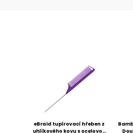
eBraid tupírovací hřeben z
Bamb
uhlíkového kovu s ocelovou
Dou