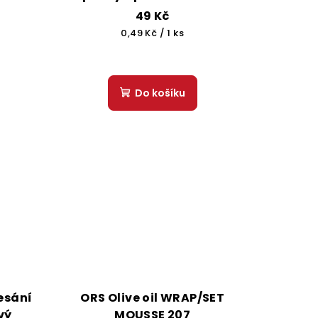
49 Kč
Měrná
0,49 Kč / 1 ks
cena:
Do košíku
esání
ORS Olive oil WRAP/SET
vý
MOUSSE 207