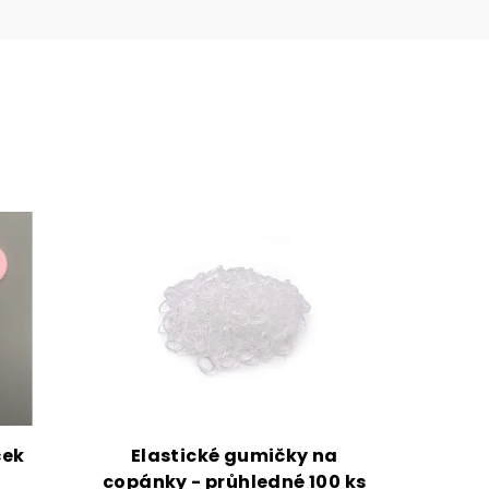
e a získat slevu
vá adresa je u nás
bezpečí.
acování osobních
údajů
ček
Elastické gumičky na
copánky - průhledné 100 ks