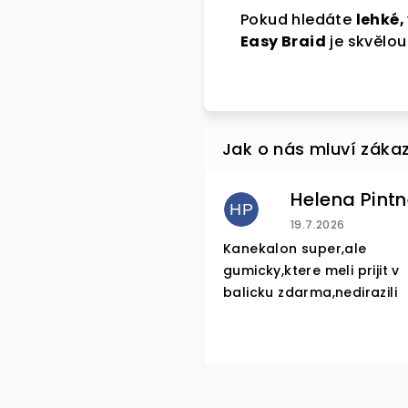
Pokud hledáte
lehké,
Easy Braid
je skvělou
SLE
HP
Hodnocení obchod
19.7.2026
Přihlast
Kanekalon super,ale
gumicky,ktere meli prijit v
newslette
balicku zdarma,nedirazili
na první 