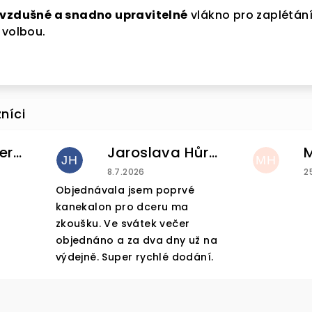
 vzdušné a snadno upravitelné
vlákno pro zaplétání
 volbou.
VA 5 %
Helena Pintnerova
Jaroslava Hůrková
JH
MH
u je 4 z 5 hvězdiček.
Hodnocení obchodu je 5 z 5 hvězdiček
H
8.7.2026
2
e se k našemu
Objednávala jsem poprvé
kanekalon pro dceru ma
ru a
sleva 5 %
zkoušku. Ve svátek večer
objednáno a za dva dny už na
výdejně. Super rychlé dodání.
nákup
je Vaše.