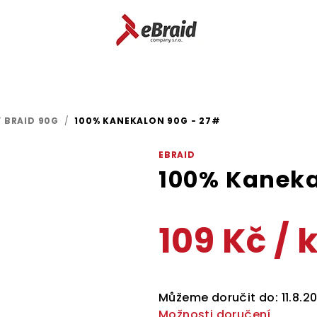
 BRAID 90G
/
100% KANEKALON 90G - 27#
EBRAID
100% Kaneka
109 Kč
/ 
Měrná
cena:
Můžeme doručit do:
11.8.2
Možnosti doručení