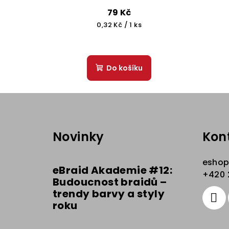
79 Kč
Měrná
0,32 Kč / 1 ks
cena:
Do košíku
Z
á
Novinky
Kon
p
a
esho
eBraid Akademie #12:
t
+420 
Budoucnost braidů –
trendy barvy a styly
í
roku