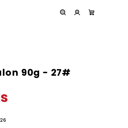
Hledat
Přihlášení
Nákupní
košík
lon 90g - 27#
ks
026