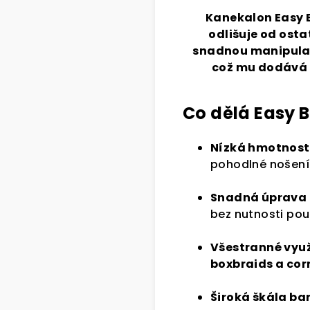
Kanekalon Easy B
odlišuje od osta
snadnou manipulací
což mu dodává 
Co dělá Easy 
Nízká hmotnost
pohodlné nošení
Snadná úprava
bez nutnosti pou
Všestranné využ
boxbraids a co
Široká škála ba