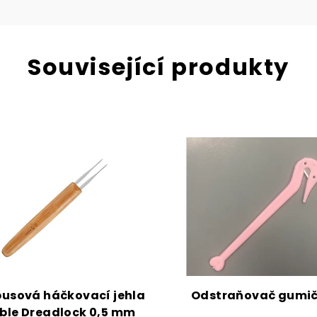
Přihlásit s
Související produkty
Vaše e-mailo
v 
Zásady zpr
usová háčkovací jehla
Odstraňovač gumi
ble Dreadlock 0,5 mm