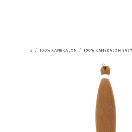
Přejít
na
obsah
/
100% KANEKALON
/
100% KANEKALON EASY
DOMŮ