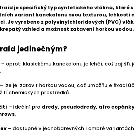
raid je specifický typ syntetického vlákna, které s
tních variant kanekalonu svou texturou, lehkostí 
. Je vyrobeno z polyvinylchloridových (PVC) vlák
krepatý vzhled a možnost zatavení horkou vodou.
Braid jedinečným?
– oproti klasickému kanekalonu je lehčí, což zajišťuj
.
– lze jej zatavit horkou vodou, což umožňuje fixaci ú
žití chemických prostředků.
ití
– ideální pro
dredy, pseudodredy, afro copánky
rnrows
.
rev
– dostupné v jednobarevných i ombré variantách