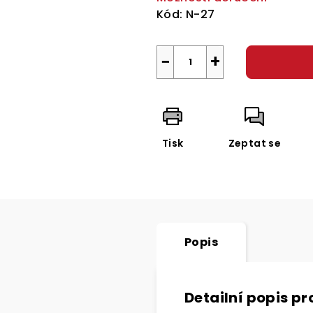
Kód:
N-27
−
+
Tisk
Zeptat se
Popis
Detailní popis p