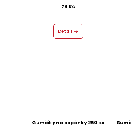
jehlicí - Violet
79 Kč
Detail
Gumičky na copánky 250 ks
Gumič