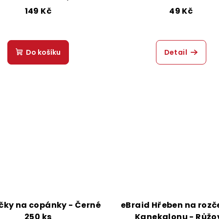
149 Kč
49 Kč
Do košíku
Detail
ky na copánky - Černé
eBraid Hřeben na rozč
250 ks
Kanekalonu - Růžo