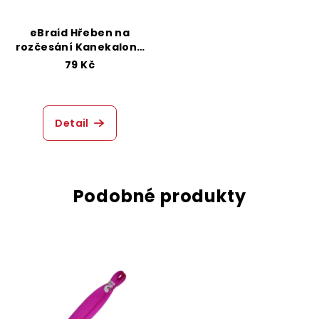
eBraid Hřeben na
rozčesání Kanekalonu
- Růžový
79 Kč
Detail
Podobné produkty