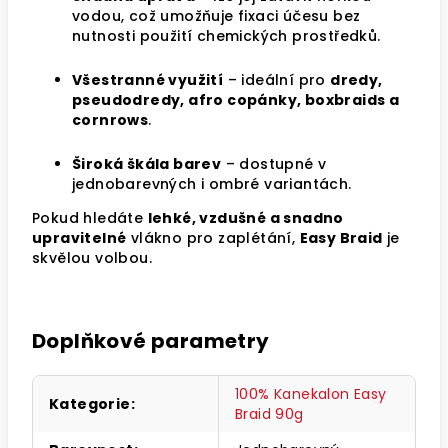
vodou, což umožňuje fixaci účesu bez
nutnosti použití chemických prostředků.
Všestranné využití
– ideální pro
dredy,
pseudodredy, afro copánky, boxbraids a
cornrows
.
Široká škála barev
– dostupné v
jednobarevných i ombré variantách.
Pokud hledáte
lehké, vzdušné a snadno
upravitelné
vlákno pro zaplétání,
Easy Braid
je
skvělou volbou.
Doplňkové parametry
100% Kanekalon Easy
Kategorie
:
Braid 90g