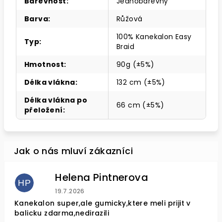
Barevnost
:
Jednobarevný
Barva
:
Růžová
100% Kanekalon Easy
Typ
:
Braid
Hmotnost
:
90g (±5%)
Délka vlákna
:
132 cm (±5%)
Délka vlákna po
66 cm (±5%)
přeložení
:
Helena Pintnerova
HP
Hodnocení obchodu je 4 z 5 hvězdiček.
19.7.2026
Kanekalon super,ale gumicky,ktere meli prijit v
balicku zdarma,nedirazili