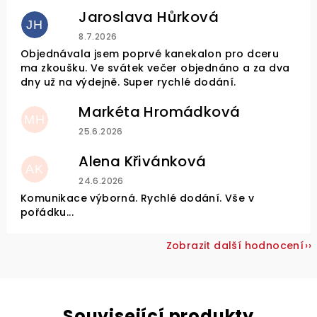
Jaroslava Hůrková
JH
Hodnocení obchodu je 5 z 5 hvězdiček.
8.7.2026
Objednávala jsem poprvé kanekalon pro dceru
ma zkoušku. Ve svátek večer objednáno a za dva
dny už na výdejně. Super rychlé dodání.
Markéta Hromádková
MH
Hodnocení obchodu je 5 z 5 hvězdiček.
25.6.2026
Alena Křivánková
AK
Hodnocení obchodu je 5 z 5 hvězdiček.
24.6.2026
Komunikace výborná. Rychlé dodání. Vše v
pořádku...
Zobrazit další hodnocení
Související produkty