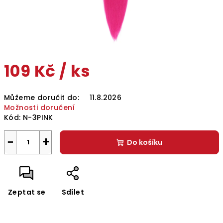
109 Kč
/ ks
Měrná
Můžeme doručit do:
11.8.2026
cena:
Možnosti doručení
Kód:
N-3PINK
−
+
Do košíku
Zeptat se
Sdílet