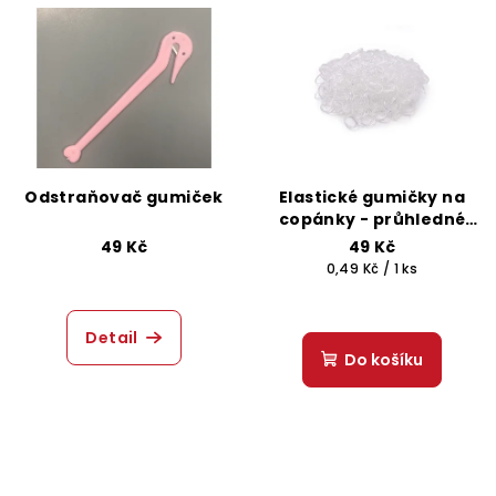
Odstraňovač gumiček
Elastické gumičky na
copánky - průhledné
100 ks
49 Kč
49 Kč
Měrná
0,49 Kč / 1 ks
cena:
Detail
Do košíku