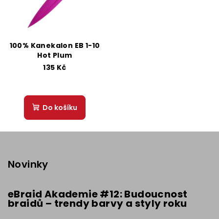
100% Kanekalon EB 1-10
Hot Plum
135 Kč
Do košíku
Z
á
p
Novinky
a
t
eBraid Akademie #12: Budoucnost
braidů – trendy barvy a styly roku
í