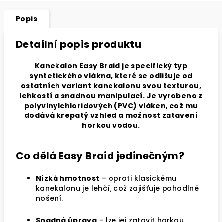
Popis
Detailní popis produktu
Kanekalon Easy Braid je specifický typ
syntetického vlákna, které se odlišuje od
ostatních variant kanekalonu svou texturou,
lehkostí a snadnou manipulací. Je vyrobeno z
polyvinylchloridových (PVC) vláken, což mu
dodává krepatý vzhled a možnost zatavení
horkou vodou.
Co dělá Easy Braid jedinečným?
Nízká hmotnost
– oproti klasickému
kanekalonu je lehčí, což zajišťuje pohodlné
nošení.
Snadná úprava
– lze jej zatavit horkou