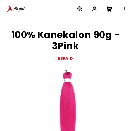
Přejít
na
obsah
Nákupn
Hledat
Přihlášení
100% Kanekalon 90g -
košík
3Pink
EBRAID