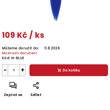
109 Kč
/ ks
Měrná
Můžeme doručit do:
11.8.2026
cena:
Možnosti doručení
Kód:
N-BLUE
−
+
Do košíku
Zeptat se
Sdílet