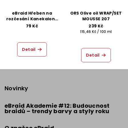
eBraid Hřeben na
ORS Olive oil WRAP/SET
rozčesání Kanekalonu
MOUSSE 207
- Růžový
79 Kč
239 Kč
Měrná
115,46 Kč / 100 ml
cena:
Detail
Detail
Z
á
p
Novinky
a
t
eBraid Akademie #12: Budoucnost
braidů – trendy barvy a styly roku
í