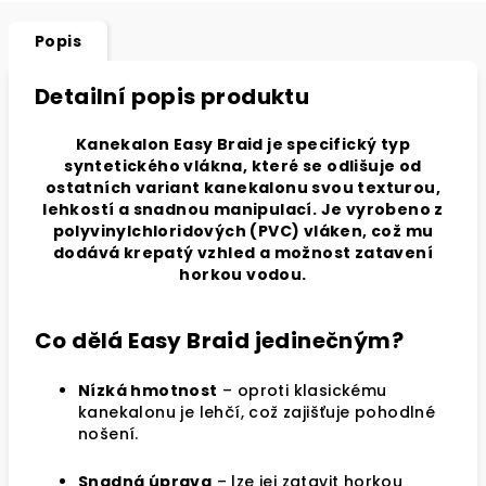
Popis
Detailní popis produktu
Kanekalon Easy Braid je specifický typ
syntetického vlákna, které se odlišuje od
ostatních variant kanekalonu svou texturou,
lehkostí a snadnou manipulací. Je vyrobeno z
polyvinylchloridových (PVC) vláken, což mu
dodává krepatý vzhled a možnost zatavení
horkou vodou.
Co dělá Easy Braid jedinečným?
Nízká hmotnost
– oproti klasickému
kanekalonu je lehčí, což zajišťuje pohodlné
nošení.
Snadná úprava
– lze jej zatavit horkou