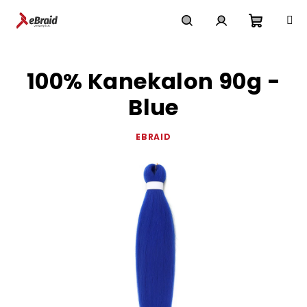
Přejít
na
obsah
Nákupn
Hledat
Přihlášení
100% Kanekalon 90g -
košík
Blue
EBRAID