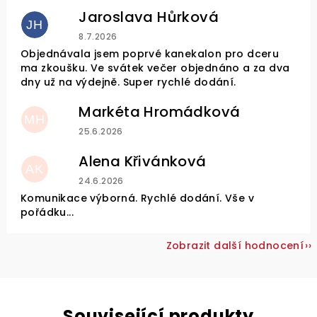
Jaroslava Hůrková
JH
Hodnocení obchodu je 5 z 5 hvězdiček.
8.7.2026
Objednávala jsem poprvé kanekalon pro dceru
ma zkoušku. Ve svátek večer objednáno a za dva
dny už na výdejně. Super rychlé dodání.
Markéta Hromádková
MH
Hodnocení obchodu je 5 z 5 hvězdiček.
25.6.2026
Alena Křivánková
AK
Hodnocení obchodu je 5 z 5 hvězdiček.
24.6.2026
Komunikace výborná. Rychlé dodání. Vše v
pořádku...
Zobrazit další hodnocení
Související produkty