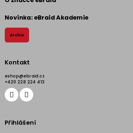
O značce eBraid
Novinka: eBraid Akademie
Archiv
Kontakt
eshop
@
ebraid.cz
+420 228 224 413
Přihlášení