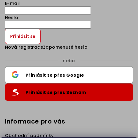
E-mail
Heslo
Přihlásit se
Nová registrace
Zapomenuté heslo
nebo
Přihlásit se přes Google
Přihlásit se přes Seznam
Informace pro vás
Sleva 5% na první nákup
.
Přihlaste se k našim novinkám
a získejte slevu.
Obchodní podmínky