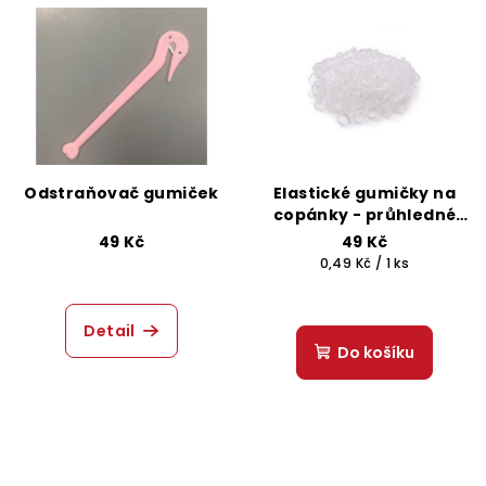
Odstraňovač gumiček
Elastické gumičky na
copánky - průhledné
100 ks
49 Kč
49 Kč
Měrná
0,49 Kč / 1 ks
cena:
Detail
Do košíku