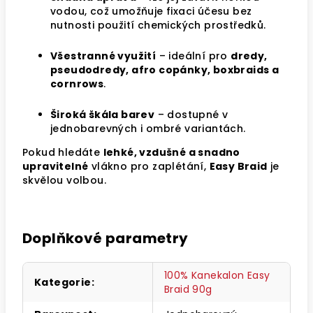
vodou, což umožňuje fixaci účesu bez
nutnosti použití chemických prostředků.
Všestranné využití
– ideální pro
dredy,
pseudodredy, afro copánky, boxbraids a
cornrows
.
Široká škála barev
– dostupné v
jednobarevných i ombré variantách.
Pokud hledáte
lehké, vzdušné a snadno
upravitelné
vlákno pro zaplétání,
Easy Braid
je
skvělou volbou.
Doplňkové parametry
100% Kanekalon Easy
Kategorie
:
Braid 90g