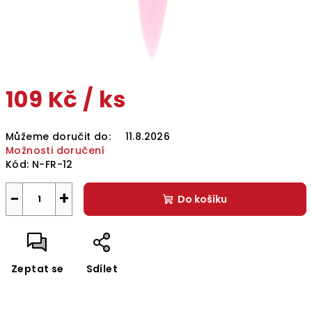
109 Kč
/ ks
Měrná
Můžeme doručit do:
11.8.2026
cena:
Možnosti doručení
Kód:
N-FR-12
−
+
Do košíku
Zeptat se
Sdílet