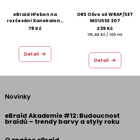
eBraid Hřeben na
ORS Olive oil WRAP/SET
rozčesání Kanekalonu
MOUSSE 207
- Růžový
79 Kč
239 Kč
Měrná
115,46 Kč / 100 ml
cena:
Detail
Detail
Z
á
p
Novinky
a
t
eBraid Akademie #12: Budoucnost
braidů – trendy barvy a styly roku
í