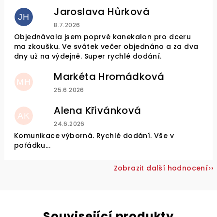
Jaroslava Hůrková
JH
Hodnocení obchodu je 5 z 5 hvězdiček.
8.7.2026
Objednávala jsem poprvé kanekalon pro dceru
ma zkoušku. Ve svátek večer objednáno a za dva
dny už na výdejně. Super rychlé dodání.
Markéta Hromádková
MH
Hodnocení obchodu je 5 z 5 hvězdiček.
25.6.2026
Alena Křivánková
AK
Hodnocení obchodu je 5 z 5 hvězdiček.
24.6.2026
Komunikace výborná. Rychlé dodání. Vše v
pořádku...
Zobrazit další hodnocení
Související produkty