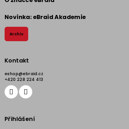
O značce eBraid
Novinka: eBraid Akademie
Archiv
Kontakt
eshop
@
ebraid.cz
+420 228 224 413
Přihlášení