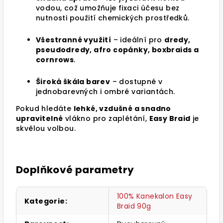
vodou, což umožňuje fixaci účesu bez
nutnosti použití chemických prostředků.
Všestranné využití
– ideální pro
dredy,
pseudodredy, afro copánky, boxbraids a
cornrows
.
Široká škála barev
– dostupné v
jednobarevných i ombré variantách.
Pokud hledáte
lehké, vzdušné a snadno
upravitelné
vlákno pro zaplétání,
Easy Braid
je
skvělou volbou.
Doplňkové parametry
100% Kanekalon Easy
Kategorie
:
Braid 90g