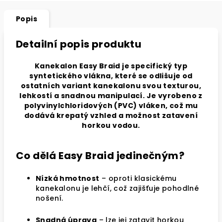
Popis
Detailní popis produktu
Kanekalon Easy Braid je specifický typ
syntetického vlákna, které se odlišuje od
ostatních variant kanekalonu svou texturou,
lehkostí a snadnou manipulací. Je vyrobeno z
polyvinylchloridových (PVC) vláken, což mu
dodává krepatý vzhled a možnost zatavení
horkou vodou.
Co dělá Easy Braid jedinečným?
Nízká hmotnost
– oproti klasickému
kanekalonu je lehčí, což zajišťuje pohodlné
nošení.
Snadná úprava
– lze jej zatavit horkou