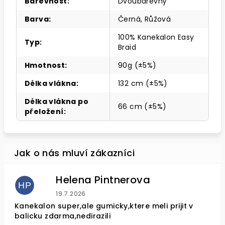
Barevnost
:
Dvoubarevný
Barva
:
Černá, Růžová
100% Kanekalon Easy
Typ
:
Braid
Hmotnost
:
90g (±5%)
Délka vlákna
:
132 cm (±5%)
Délka vlákna po
66 cm (±5%)
přeložení
:
Helena Pintnerova
HP
Hodnocení obchodu je 4 z 5 hvězdiček.
19.7.2026
Kanekalon super,ale gumicky,ktere meli prijit v
balicku zdarma,nedirazili