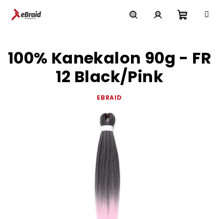
Přejít
na
obsah
Nákupn
Hledat
Přihlášení
100% Kanekalon 90g - FR
košík
12 Black/Pink
EBRAID