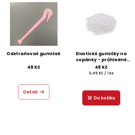
Odstraňovač gumiček
Elastické gumičky na
copánky - průhledné
100 ks
49 Kč
49 Kč
Měrná
0,49 Kč / 1 ks
cena:
Detail
Do košíku