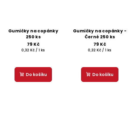
Gumičky na copánky
Gumičky na copánky -
250 ks
Černé 250 ks
79 Kč
79 Kč
Měrná
Měrná
0,32 Kč / 1 ks
0,32 Kč / 1 ks
cena:
cena:
Do košíku
Do košíku