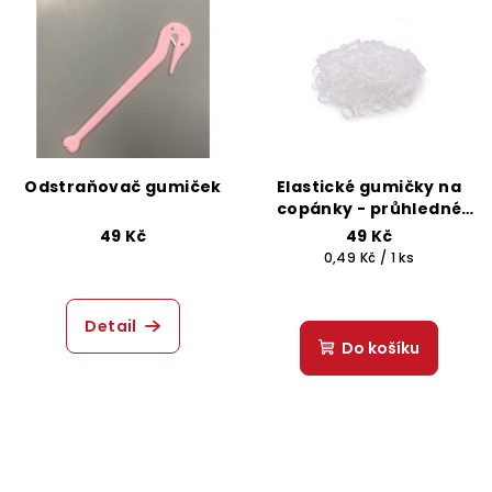
Odstraňovač gumiček
Elastické gumičky na
copánky - průhledné
100 ks
49 Kč
49 Kč
Měrná
0,49 Kč / 1 ks
cena:
Detail
Do košíku