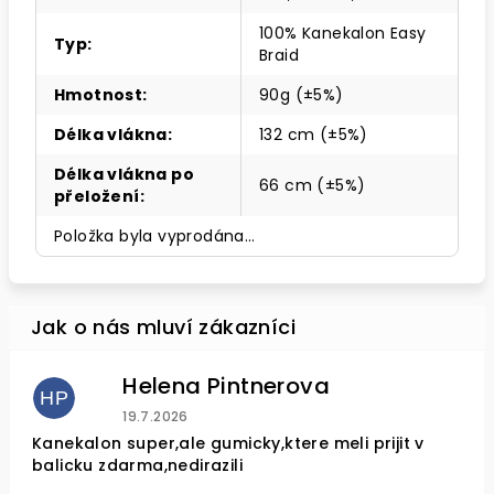
100% Kanekalon Easy
Typ
:
Braid
Hmotnost
:
90g (±5%)
Délka vlákna
:
132 cm (±5%)
Délka vlákna po
66 cm (±5%)
přeložení
:
Položka byla vyprodána…
Helena Pintnerova
HP
Hodnocení obchodu je 4 z 5 hvězdiček.
19.7.2026
Kanekalon super,ale gumicky,ktere meli prijit v
balicku zdarma,nedirazili