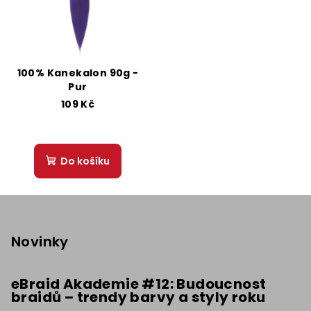
100% Kanekalon 90g -
Pur
109 Kč
Do košíku
Z
á
p
Novinky
a
t
eBraid Akademie #12: Budoucnost
braidů – trendy barvy a styly roku
í