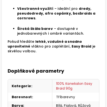
Všestranné využití
– ideální pro
dredy,
pseudodredy, afro copánky, boxbraids a
cornrows
.
Široká škála barev
– dostupné v
jednobarevných i ombré variantách.
Pokud hledáte
lehké, vzdušné a snadno
upravitelné
vlákno pro zaplétání,
Easy Braid
je
skvělou volbou.
Doplňkové parametry
100% Kanekalon Easy
Kategorie
:
Braid 90g
Barevnost
:
Tříbarevny
Barva
:
Bílá, Fialová, Růžová