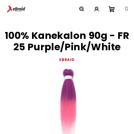
Přejít
na
obsah
Nákupn
Hledat
Přihlášení
100% Kanekalon 90g - FR
košík
25 Purple/Pink/White
EBRAID