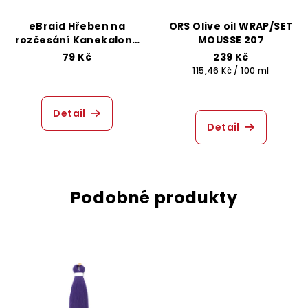
eBraid Hřeben na
ORS Olive oil WRAP/SET
rozčesání Kanekalonu
MOUSSE 207
- Růžový
79 Kč
239 Kč
Měrná
115,46 Kč / 100 ml
cena:
Detail
Detail
Podobné produkty