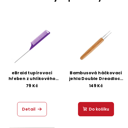
eBraid tupírovací
Bambusová háčkovací
hřeben z uhlíkového
jehla Double Dreadlock
kovu s ocelovou jehlicí
0,5 mm
79 Kč
149 Kč
- Violet
Detail
Do košíku