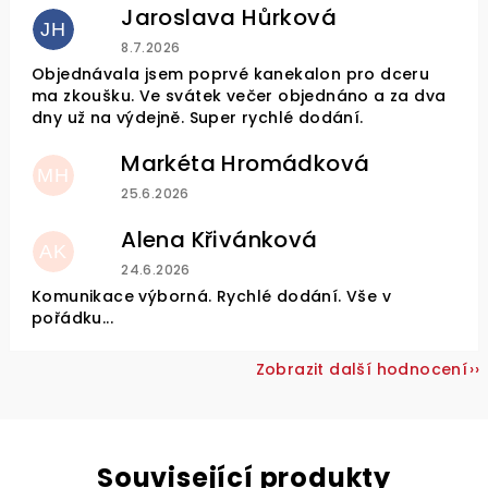
Jaroslava Hůrková
JH
Hodnocení obchodu je 5 z 5 hvězdiček.
8.7.2026
Objednávala jsem poprvé kanekalon pro dceru
ma zkoušku. Ve svátek večer objednáno a za dva
dny už na výdejně. Super rychlé dodání.
Markéta Hromádková
MH
Hodnocení obchodu je 5 z 5 hvězdiček.
25.6.2026
Alena Křivánková
AK
Hodnocení obchodu je 5 z 5 hvězdiček.
24.6.2026
Komunikace výborná. Rychlé dodání. Vše v
pořádku...
Zobrazit další hodnocení
Související produkty