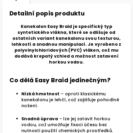
Detailní popis produktu
Kanekalon Easy Braid je specifický typ
syntetického vlákna, které se odlišuje od
ostatních variant kanekalonu svou texturou,
lehkostí a snadnou manipulací. Je vyrobeno z
polyvinylchloridových (PVC) vláken, což mu
dodává krepatý vzhled a možnost zatavení
horkou vodou.
Co dělá Easy Braid jedinečným?
Nízká hmotnost
– oproti klasickému
kanekalonu je lehčí, což zajišťuje pohodlné
nošení.
Snadná úprava
– lze jej zatavit horkou
vodou, což umožňuje fixaci účesu bez
nutnosti použití chemických prostředků.