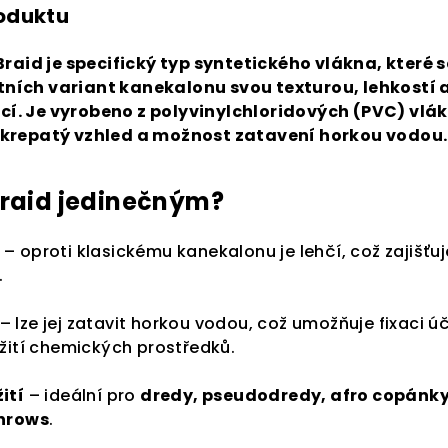
roduktu
raid je specifický typ syntetického vlákna, které s
tních variant kanekalonu svou texturou, lehkostí 
. Je vyrobeno z polyvinylchloridových (PVC) vlák
krepatý vzhled a možnost zatavení horkou vodou.
Braid jedinečným?
– oproti klasickému kanekalonu je lehčí, což zajišťuj
.
– lze jej zatavit horkou vodou, což umožňuje fixaci ú
žití chemických prostředků.
ití
– ideální pro
dredy, pseudodredy, afro copánky
rnrows
.