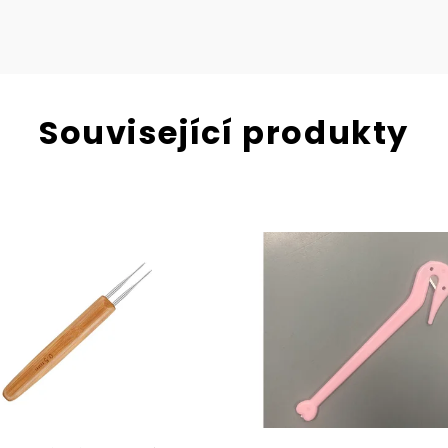
Přihlásit s
Související produkty
Vaše e-mailo
v 
Zásady zpr