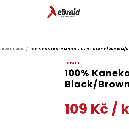
 BRAID 90G
/
100% KANEKALON 90G - FR 28 BLACK/BROWN/
EBRAID
100% Kaneka
Black/Brow
109 Kč
/ 
Měrná