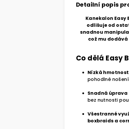
Detailní popis p
Kanekalon Easy B
odlišuje od osta
snadnou manipulací
což mu dodává 
Co dělá Easy 
Nízká hmotnost
pohodlné nošení
Snadná úprava
bez nutnosti pou
Všestranné využ
boxbraids a co