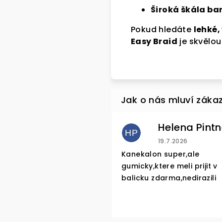
Široká škála ba
Pokud hledáte
lehké,
Easy Braid
je skvělou
SLE
HP
Přihlast
Hodnocení obchod
19.7.2026
Kanekalon super,ale
gumicky,ktere meli prijit v
newslette
balicku zdarma,nedirazili
na první 