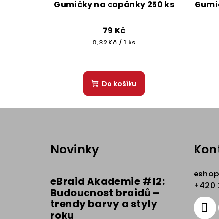
Gumičky na copánky 250 ks
Gumič
79 Kč
Měrná
0,32 Kč / 1 ks
cena:
Do košíku
Z
á
Novinky
Kon
p
a
esho
eBraid Akademie #12:
t
+420 
Budoucnost braidů –
trendy barvy a styly
í
roku