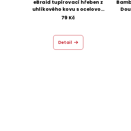
eBraid tupírovací hřeben z
Bamb
uhlíkového kovu s ocelovou
Dou
jehlicí - Violet
79 Kč
Detail