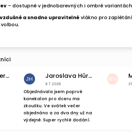
rev
– dostupné v jednobarevných i ombré variantách
 vzdušné a snadno upravitelné
vlákno pro zaplétání
 volbou.
VA 5 %
Helena Pintnerova
Jaroslava Hůrková
JH
MH
e se k našemu
u je 4 z 5 hvězdiček.
Hodnocení obchodu je 5 z 5 hvězdiček
H
8.7.2026
2
Objednávala jsem poprvé
kanekalon pro dceru ma
ru a
sleva 5 %
zkoušku. Ve svátek večer
objednáno a za dva dny už na
nákup
je Vaše.
výdejně. Super rychlé dodání.