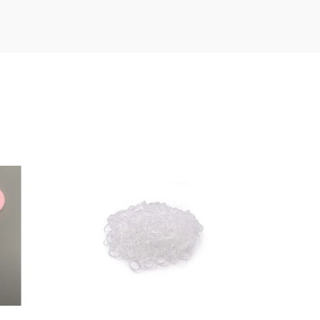
e a získat slevu
vá adresa je u nás
bezpečí.
acování osobních
údajů