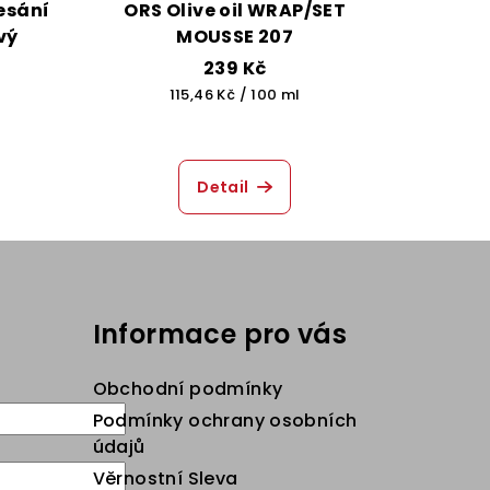
esání
ORS Olive oil WRAP/SET
vý
MOUSSE 207
239 Kč
Měrná
115,46 Kč / 100 ml
cena:
Detail
Informace pro vás
Obchodní podmínky
Podmínky ochrany osobních
údajů
Věrnostní Sleva