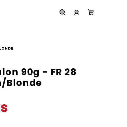
Hledat
Přihlášení
Nákupní
košík
BLONDE
lon 90g - FR 28
n/Blonde
ks