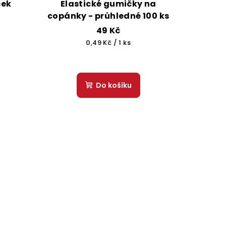
ček
Elastické gumičky na
copánky - průhledné 100 ks
49 Kč
Měrná
0,49 Kč / 1 ks
cena:
Do košíku