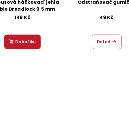
usová háčkovací jehla
Odstraňovač gumi
ble Dreadlock 0,5 mm
149 Kč
49 Kč
Do košíku
Detail