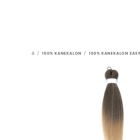
Přejít
na
obsah
/
100% KANEKALON
/
100% KANEKALON EASY
DOMŮ