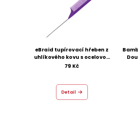
eBraid tupírovací hřeben z
Bamb
uhlíkového kovu s ocelovou
Dou
jehlicí - Violet
79 Kč
Detail