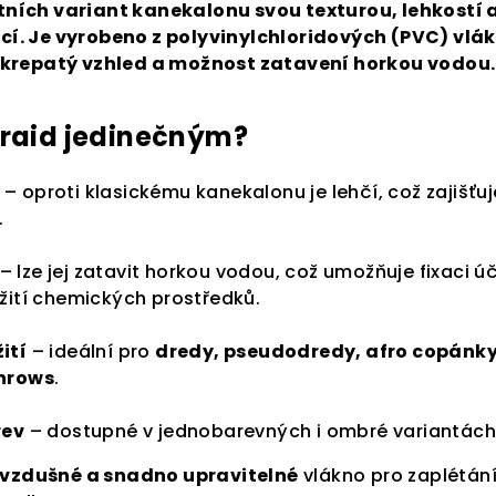
tních variant kanekalonu svou texturou, lehkostí 
. Je vyrobeno z polyvinylchloridových (PVC) vlák
krepatý vzhled a možnost zatavení horkou vodou.
Braid jedinečným?
– oproti klasickému kanekalonu je lehčí, což zajišťuj
.
– lze jej zatavit horkou vodou, což umožňuje fixaci ú
žití chemických prostředků.
ití
– ideální pro
dredy, pseudodredy, afro copánky
rnrows
.
rev
– dostupné v jednobarevných i ombré variantách
 vzdušné a snadno upravitelné
vlákno pro zaplétání