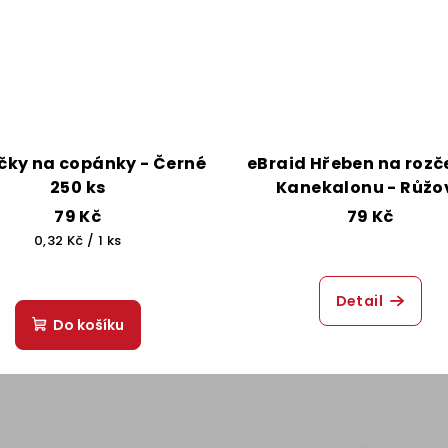
ky na copánky - Černé
eBraid Hřeben na rozč
250 ks
Kanekalonu - Růžo
79 Kč
79 Kč
Měrná
0,32 Kč / 1 ks
cena:
Detail
Do košíku