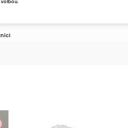
 volbou.
VA 5 %
e se k našemu
ru a
sleva 5 %
nákup
je Vaše.
e a získat slevu
vá adresa je u nás