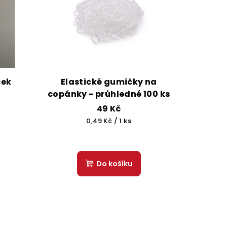
bezpečí.
acování osobních
údajů
ček
Elastické gumičky na
copánky - průhledné 100 ks
49 Kč
Měrná
0,49 Kč / 1 ks
cena:
Do košíku