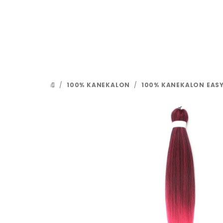
Přejít
na
obsah
/
100% KANEKALON
/
100% KANEKALON EASY
DOMŮ