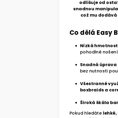
odlišuje od osta
snadnou manipulací
což mu dodává 
Co dělá Easy 
Nízká hmotnost
pohodlné nošení
Snadná úprava
bez nutnosti pou
Všestranné využ
boxbraids a co
Široká škála ba
Pokud hledáte
lehké,