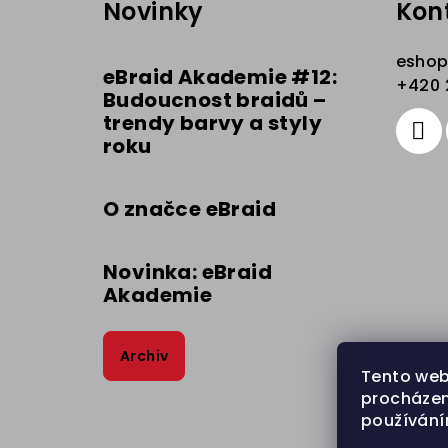
Novinky
Kon
p
a
esho
eBraid Akademie #12:
t
+420 
Budoucnost braidů –
trendy barvy a styly
í
roku
O značce eBraid
Novinka: eBraid
Akademie
Archiv
Tento web
procházen
používání