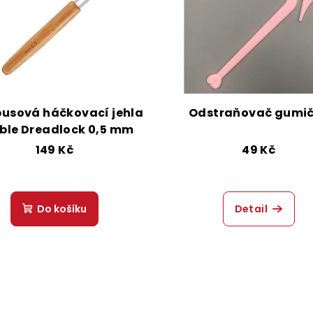
v 
Zásady zpr
usová háčkovací jehla
Odstraňovač gumi
ble Dreadlock 0,5 mm
149 Kč
49 Kč
Do košíku
Detail