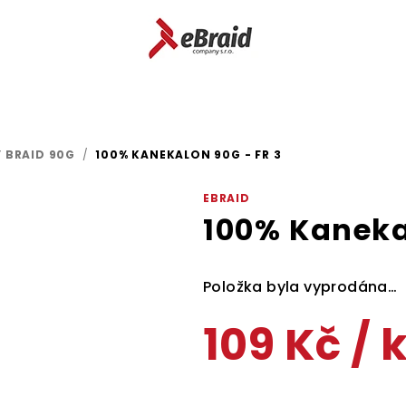
 BRAID 90G
/
100% KANEKALON 90G - FR 3
EBRAID
100% Kaneka
Položka byla vyprodána…
109 Kč
/ 
Měrná