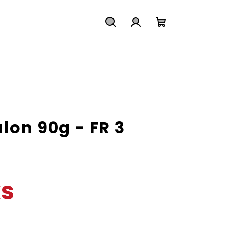
Hledat
Přihlášení
Nákupní
košík
lon 90g - FR 3
ks