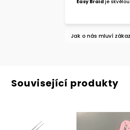
Easy Braid
je skvělou
SLE
Přihlast
newslette
na první 
Související produkty
Přihlásit s
Vaše e-mailo