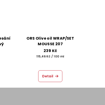
esání
ORS Olive oil WRAP/SET
vý
MOUSSE 207
239 Kč
Měrná
115,46 Kč / 100 ml
cena:
Detail