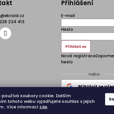
takt
Přihlášení
p
@
ebraid.cz
E-mail
228 224 413
Heslo
Přihlásit se
Nová registrace
Zapome
heslo
nebo
Přihlásit se pře
 používá soubory cookie. Dalším
S
Google
Přihlásit se pře
ím tohoto webu vyjadřujete souhlas s jejich
m.. Více informací
zde
.