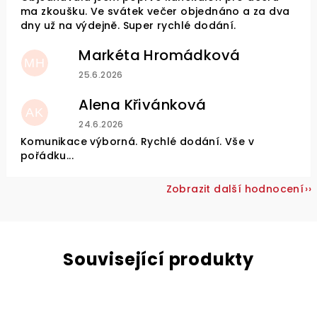
ma zkoušku. Ve svátek večer objednáno a za dva
dny už na výdejně. Super rychlé dodání.
Markéta Hromádková
MH
Hodnocení obchodu je 5 z 5 hvězdiček.
25.6.2026
Alena Křivánková
AK
Hodnocení obchodu je 5 z 5 hvězdiček.
24.6.2026
Komunikace výborná. Rychlé dodání. Vše v
pořádku...
Zobrazit další hodnocení
Související produkty