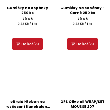
Gumičky na copánky
Gumičky na copánky -
250 ks
Černé 250 ks
79 Kč
79 Kč
Měrná
Měrná
0,32 Kč / 1 ks
0,32 Kč / 1 ks
cena:
cena:
Do košíku
Do košíku
eBraid Hřeben na
ORS Olive oil WRAP/SET
rozčesání Kanekalonu
MOUSSE 207