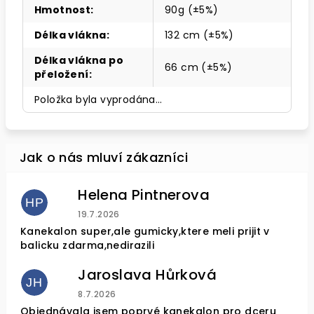
Hmotnost
:
90g (±5%)
Délka vlákna
:
132 cm (±5%)
Délka vlákna po
66 cm (±5%)
přeložení
:
Položka byla vyprodána…
Helena Pintnerova
HP
Hodnocení obchodu je 4 z 5 hvězdiček.
19.7.2026
Kanekalon super,ale gumicky,ktere meli prijit v
balicku zdarma,nedirazili
Jaroslava Hůrková
JH
Hodnocení obchodu je 5 z 5 hvězdiček.
8.7.2026
Objednávala jsem poprvé kanekalon pro dceru