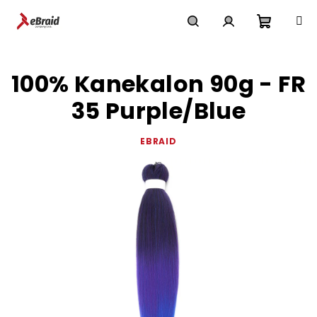
Přejít
na
obsah
Nákupn
Hledat
Přihlášení
100% Kanekalon 90g - FR
košík
35 Purple/Blue
EBRAID