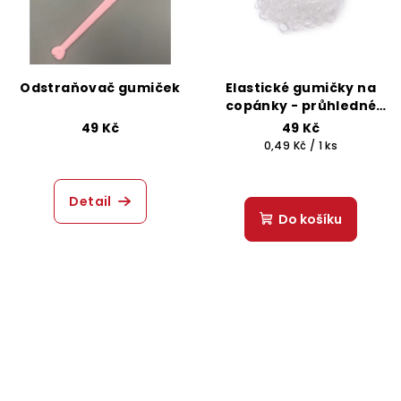
Odstraňovač gumiček
Elastické gumičky na
copánky - průhledné
100 ks
49 Kč
49 Kč
Měrná
0,49 Kč / 1 ks
cena:
Detail
Do košíku