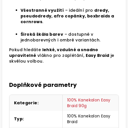
Všestranné využití
– ideální pro
dredy,
pseudodredy, afro copánky, boxbraids a
cornrows
.
Široká škála barev
– dostupné v
jednobarevných i ombré variantách.
Pokud hledáte
lehké, vzdušné a snadno
upravitelné
vlákno pro zaplétání,
Easy Braid
je
skvělou volbou.
Doplňkové parametry
100% Kanekalon Easy
Kategorie
:
Braid 90g
100% Kanekalon Easy
Typ
:
Braid