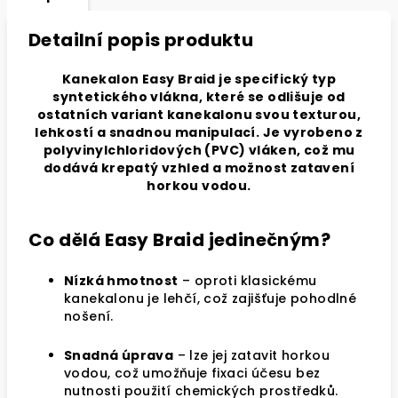
Detailní popis produktu
Kanekalon Easy Braid je specifický typ
syntetického vlákna, které se odlišuje od
ostatních variant kanekalonu svou texturou,
lehkostí a snadnou manipulací. Je vyrobeno z
polyvinylchloridových (PVC) vláken, což mu
dodává krepatý vzhled a možnost zatavení
horkou vodou.
Co dělá Easy Braid jedinečným?
Nízká hmotnost
– oproti klasickému
kanekalonu je lehčí, což zajišťuje pohodlné
nošení.
Snadná úprava
– lze jej zatavit horkou
vodou, což umožňuje fixaci účesu bez
nutnosti použití chemických prostředků.