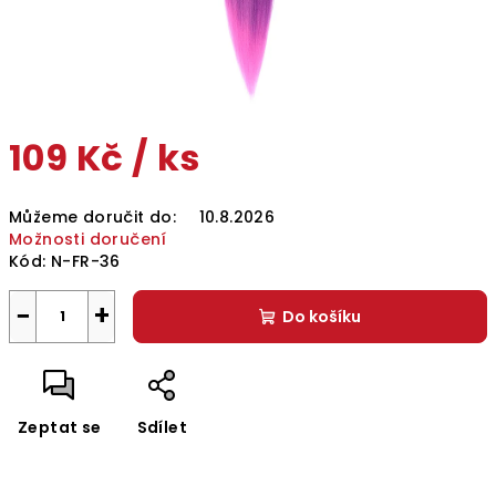
109 Kč
/ ks
Měrná
Můžeme doručit do:
10.8.2026
cena:
Možnosti doručení
Kód:
N-FR-36
−
+
Do košíku
Zeptat se
Sdílet