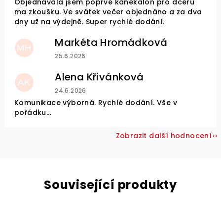
Objednávala jsem poprvé kanekalon pro dceru
ma zkoušku. Ve svátek večer objednáno a za dva
dny už na výdejně. Super rychlé dodání.
Markéta Hromádková
MH
Hodnocení obchodu je 5 z 5 hvězdiček.
25.6.2026
Alena Křivánková
AK
Hodnocení obchodu je 5 z 5 hvězdiček.
24.6.2026
Komunikace výborná. Rychlé dodání. Vše v
pořádku...
Zobrazit další hodnocení
Související produkty