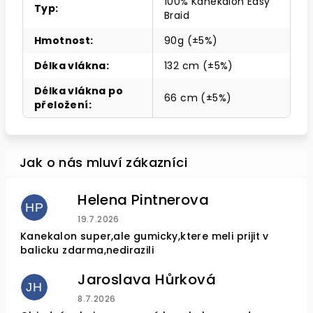
100% Kanekalon Easy
Typ
:
Braid
Hmotnost
:
90g (±5%)
Délka vlákna
:
132 cm (±5%)
Délka vlákna po
66 cm (±5%)
přeložení
:
Helena Pintnerova
HP
Hodnocení obchodu je 4 z 5 hvězdiček.
19.7.2026
Kanekalon super,ale gumicky,ktere meli prijit v
balicku zdarma,nedirazili
Jaroslava Hůrková
JH
Hodnocení obchodu je 5 z 5 hvězdiček.
8.7.2026