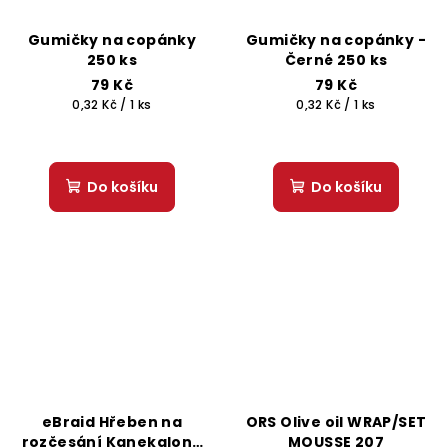
Gumičky na copánky
Gumičky na copánky -
250 ks
Černé 250 ks
79 Kč
79 Kč
Měrná
Měrná
0,32 Kč / 1 ks
0,32 Kč / 1 ks
cena:
cena:
Do košíku
Do košíku
eBraid Hřeben na
ORS Olive oil WRAP/SET
rozčesání Kanekalonu
MOUSSE 207