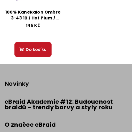
100% Kanekalon Ombre
3-43 1B / Hot Plum /
Purple
145 Kč
Do košíku
Z
á
p
Novinky
a
t
eBraid Akademie #12: Budoucnost
braidů – trendy barvy a styly roku
í
O značce eBraid