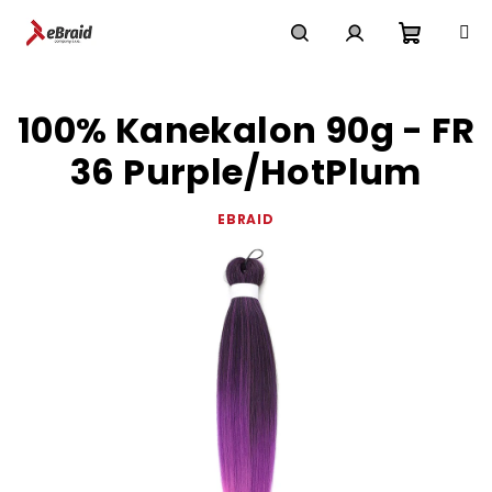
Přejít
na
obsah
Nákupn
Hledat
Přihlášení
100% Kanekalon 90g - FR
košík
36 Purple/HotPlum
EBRAID