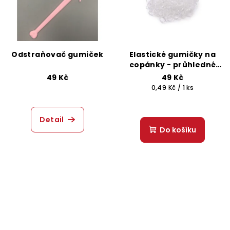
Odstraňovač gumiček
Elastické gumičky na
copánky - průhledné
100 ks
49 Kč
49 Kč
Měrná
0,49 Kč / 1 ks
cena:
Detail
Do košíku