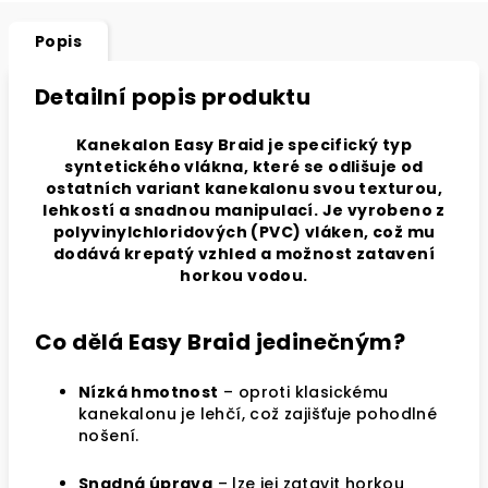
Popis
Detailní popis produktu
Kanekalon Easy Braid je specifický typ
syntetického vlákna, které se odlišuje od
ostatních variant kanekalonu svou texturou,
lehkostí a snadnou manipulací. Je vyrobeno z
polyvinylchloridových (PVC) vláken, což mu
dodává krepatý vzhled a možnost zatavení
horkou vodou.
Co dělá Easy Braid jedinečným?
Nízká hmotnost
– oproti klasickému
kanekalonu je lehčí, což zajišťuje pohodlné
nošení.
Snadná úprava
– lze jej zatavit horkou