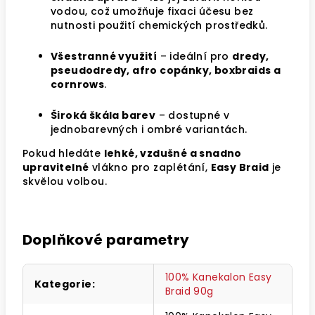
vodou, což umožňuje fixaci účesu bez
nutnosti použití chemických prostředků.
Všestranné využití
– ideální pro
dredy,
pseudodredy, afro copánky, boxbraids a
cornrows
.
Široká škála barev
– dostupné v
jednobarevných i ombré variantách.
Pokud hledáte
lehké, vzdušné a snadno
upravitelné
vlákno pro zaplétání,
Easy Braid
je
skvělou volbou.
Doplňkové parametry
100% Kanekalon Easy
Kategorie
:
Braid 90g