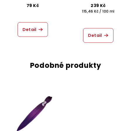
- Růžový
79 Kč
239 Kč
Měrná
115,46 Kč / 100 ml
cena:
Detail
Detail
Podobné produkty