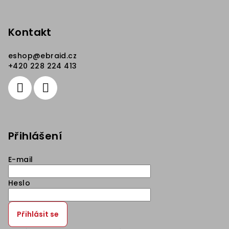
Kontakt
eshop
@
ebraid.cz
+420 228 224 413
Přihlášení
E-mail
Heslo
Přihlásit se