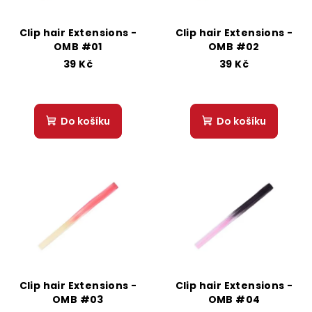
p
ů
r
Clip hair Extensions -
Clip hair Extensions -
o
OMB #01
OMB #02
d
39 Kč
39 Kč
u
k
Do košíku
Do košíku
t
ů
Clip hair Extensions -
Clip hair Extensions -
OMB #03
OMB #04