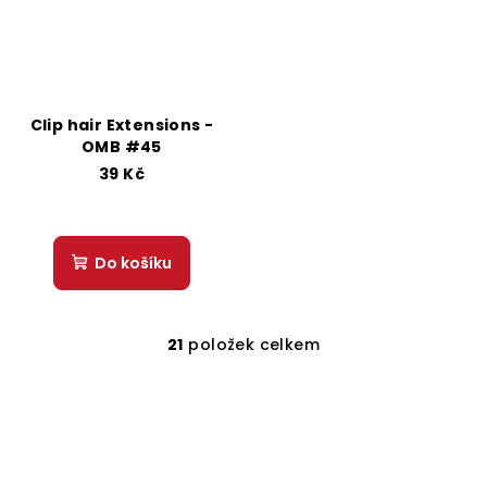
Clip hair Extensions -
OMB #45
39 Kč
Do košíku
21
položek celkem
O
v
l
á
d
a