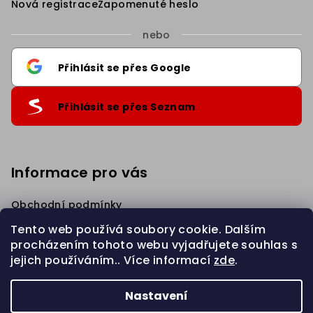
Nová registrace
Zapomenuté heslo
nebo
Přihlásit se přes Google
Přihlásit se přes Seznam
Informace pro vás
Sleva 5% na první nákup
.
Přihlaste se k našim novinkám
a získejte slevu.
Obchodní podmínky
Podmínky ochrany osobních údajů
Tento web používá soubory cookie. Dalším
Věrnostní Sleva
procházením tohoto webu vyjadřujete souhlas s
Napište nám
jejich používáním.. Více informací
zde
.
Chci slevu 5%
Zahájit REKLAMACI
Nastavení
Privacy policy