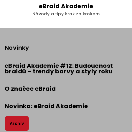
eBraid Akademie
Návody a tipy krok za krokem
Z
á
p
Novinky
a
t
eBraid Akademie #12: Budoucnost
braidů – trendy barvy a styly roku
í
O značce eBraid
Novinka: eBraid Akademie
Archiv