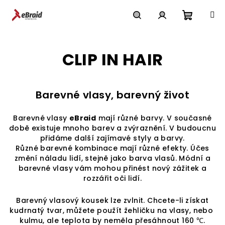
Přejít
na
obsah
Nákupn
Hledat
Přihlášení
CLIP IN HAIR
košík
Barevné vlasy, barevný život
Barevné vlasy
eBraid
mají různé barvy.
V současné
době existuje mnoho barev a zvýraznění.
V budoucnu
přidáme další zajímavé styly a barvy.
Různé barevné kombinace mají různé efekty.
Účes
změní náladu lidí, stejně jako barva vlasů.
Módní a
barevné vlasy vám mohou přinést nový zážitek a
rozzářit oči lidí.
Barevný vlasový kousek lze zvlnit. Chcete-li získat
kudrnatý tvar, můžete použít žehličku na vlasy, nebo
kulmu, ale teplota by neměla přesáhnout 160 ℃.