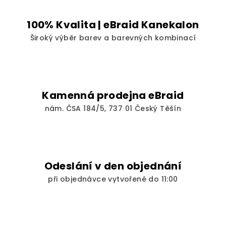
c
í
100% Kvalita | eBraid Kanekalon
p
Široký výběr barev a barevných kombinací
r
v
k
y
v
Kamenná prodejna eBraid
ý
nám. ČSA 184/5, 737 01 Český Těšín
p
i
s
u
Odeslání v den objednání
při objednávce vytvořené do 11:00