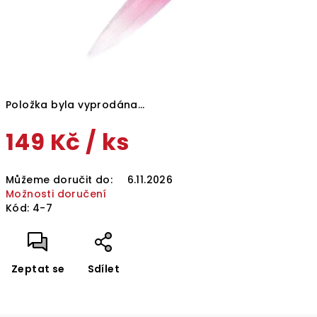
Položka byla vyprodána…
149 Kč
/ ks
Měrná
Můžeme doručit do:
6.11.2026
cena:
Možnosti doručení
Kód:
4-7
Zeptat se
Sdílet