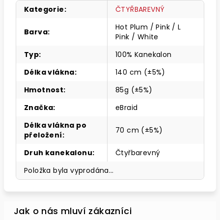
Kategorie
:
ČTYŘBAREVNÝ
Hot Plum / Pink / L
Barva
:
Pink / White
Typ
:
100% Kanekalon
Délka vlákna
:
140 cm (±5%)
Hmotnost
:
85g (±5%)
Značka
:
eBraid
Délka vlákna po
70 cm (±5%)
přeložení
:
Druh kanekalonu
:
Čtyřbarevný
Položka byla vyprodána…