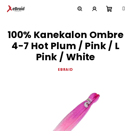
Přejít
na
obsah
Nákupn
Hledat
Přihlášení
100% Kanekalon Ombre
košík
4-7 Hot Plum / Pink / L
Pink / White
EBRAID