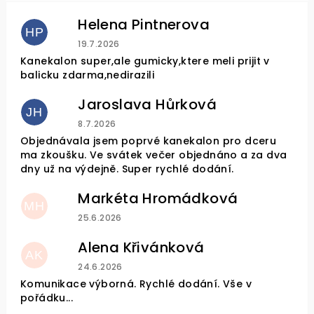
Helena Pintnerova
HP
Hodnocení obchodu je 4 z 5 hvězdiček.
19.7.2026
Kanekalon super,ale gumicky,ktere meli prijit v
balicku zdarma,nedirazili
Jaroslava Hůrková
JH
Hodnocení obchodu je 5 z 5 hvězdiček.
8.7.2026
Objednávala jsem poprvé kanekalon pro dceru
ma zkoušku. Ve svátek večer objednáno a za dva
dny už na výdejně. Super rychlé dodání.
Markéta Hromádková
MH
Hodnocení obchodu je 5 z 5 hvězdiček.
25.6.2026
Alena Křivánková
AK
Hodnocení obchodu je 5 z 5 hvězdiček.
24.6.2026
Komunikace výborná. Rychlé dodání. Vše v
pořádku...