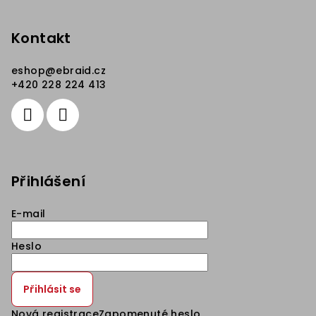
Kontakt
eshop
@
ebraid.cz
+420 228 224 413
Přihlášení
E-mail
Heslo
Přihlásit se
Nová registrace
Zapomenuté heslo