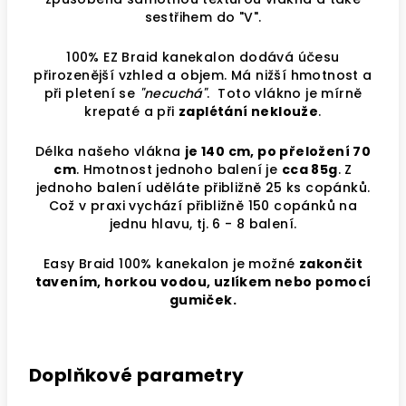
sestřihem do "V".
100% EZ Braid kanekalon dodává účesu
přirozenější vzhled a objem. Má nižší hmotnost a
při pletení se
"necuchá"
. Toto vlákno je mírně
krepaté a při
zaplétání neklouže
.
Délka našeho vlákna
je 140 cm, po přeložení 70
cm
. Hmotnost jednoho balení je
cca 85g
. Z
jednoho balení uděláte přibližně 25 ks copánků.
Což v praxi vychází přibližně 150 copánků na
jednu hlavu, tj. 6 - 8 balení.
Easy Braid 100% kanekalon je možné
zakončit
tavením, horkou vodou, uzlíkem nebo pomocí
gumiček.
Doplňkové parametry