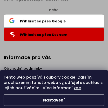
nebo
Přihlásit se přes Google
Přihlásit se přes Seznam
Informace pro vás
Obchodní podmínky
Podmínky ochrany osobních údajů
Tento web používá soubory cookie. Dalším
Věrnostní Sleva
procházením tohoto webu vyjadřujete souhlas s
Napište nám
jejich používáním.. Více informací
zde
.
Zahájit REKLAMACI
Nastavení
Copyright 2026
eBraid.cz
. Všechna práva vyhrazena.