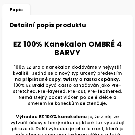
Popis
Detailní popis produktu
EZ 100% Kanekalon OMBRÉ 4
BARVY
100% EZ Braid Kanekalon dodáváme v nejvyšší
kvalitě. Jedná se o nový typ určený především
na
připlétané copy
,
twisty
a
rasta copánky
.
100% EZ Braid bývá často označován jako Pre-
stretched, Pre-layered, Pre-cut, Pre-feathered.
Nemá stejný počet vláken po celé délce a
směrem ke konečkům se ztenčuje.
Výhodou EZ 100% kanekalonu
je, že z něj lze
vytvořit účesy s tenkými konci, které tak vypadají
přirozeně. Další výhodou je jeho lehkost, která je
způsobena samotnou texturou vlákna a také