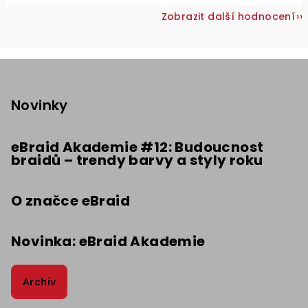
Zobrazit další hodnocení
Z
á
p
Novinky
a
t
eBraid Akademie #12: Budoucnost
braidů – trendy barvy a styly roku
í
O značce eBraid
Novinka: eBraid Akademie
Archiv